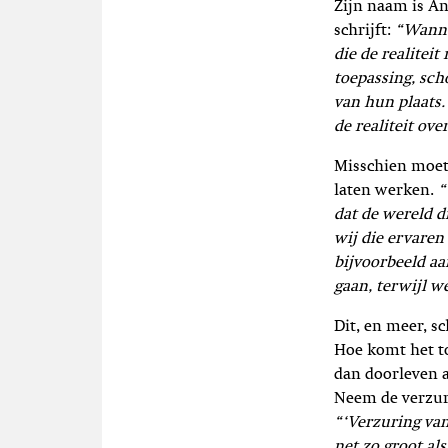
Zijn naam is An
t
i
schrijft:
“Wanne
e
die de realitei
toepassing, sch
van hun plaats
de realiteit ov
Misschien moet 
laten werken.
“
dat de wereld d
wij die ervaren
bijvoorbeeld aa
gaan, terwijl w
Dit, en meer, s
Hoe komt het to
dan doorleven a
Neem de verzur
“‘Verzuring van
net zo groot al