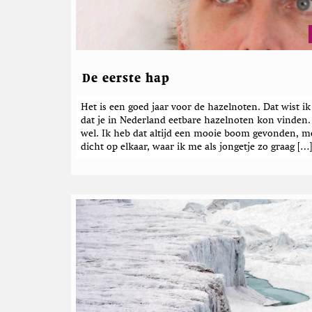
d
e
b
e
r
De eerste hap
i
Het is een goed jaar voor de hazelnoten. Dat wist ik 
c
dat je in Nederland eetbare hazelnoten kon vinden. 
h
wel. Ik heb dat altijd een mooie boom gevonden, 
t
dicht op elkaar, waar ik me als jongetje zo graag […
e
n