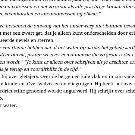
on en potvissen en net zo groot als alle prachtige koraalriffe
, steenkoralen en anemoonvissen bij elkaar.”
onze hersenen de omvang van het onderwerp niet kunnen bevat
it met een zwart gat, dat je alleen kunt onderscheiden door erl
tueerde nevels en sterren.
r een thema hebben dat al het water op aarde, het gehele aar
feer omvat, praten we over een dimensie die zo groot is dat e
n wordt.” “Je kunt er alleen over schrijven als je erachter, e
ls je terug- en vooruitblikt in de tijd.”
hij over gletsjers. Over de bergen en kale vlakten in zijn vade
jn kinderen. Over walvissen en vliegtuigen. Hij heeft het ov
verdriet-stilte genoemd wordt: angurværd. Hij schrijft over sch
p.
r water.