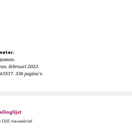
water.
gnason.
eus, februari 2022.
3537. 336 pagina’s.
linglijst
de D2E nieuwsbrief