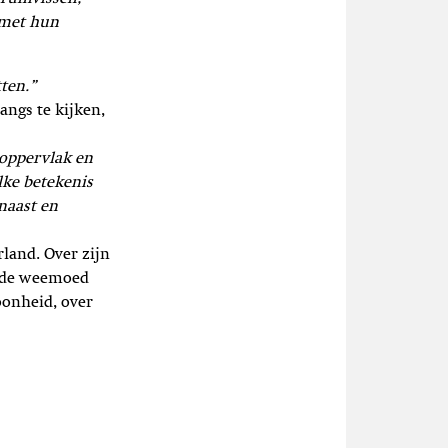
n met hun
ten.”
angs te kijken,
doppervlak en
lke betekenis
rnaast en
rland. Over zijn
er de weemoed
oonheid, over