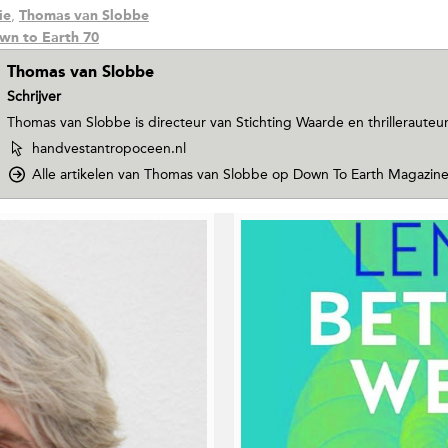
,
ie
Thomas van Slobbe
wn to Earth 70
Thomas van Slobbe
Schrijver
Thomas van Slobbe is directeur van Stichting Waarde en thrillerauteur
W
handvestantropoceen.nl
e
Alle artikelen van Thomas van Slobbe
op Down To Earth Magazin
b
s
i
t
e
v
a
n
T
h
o
m
a
s