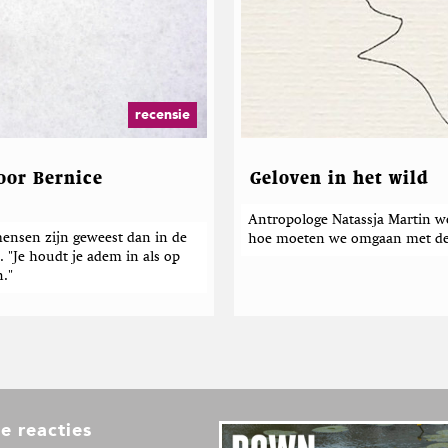
recensie
oor Bernice
Geloven in het wild
Antropologe Natassja Martin we
ensen zijn geweest dan in de
hoe moeten we omgaan met de 
 "Je houdt je adem in als op
n."
e reacties
L