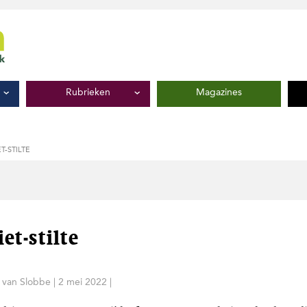
Rubrieken
Magazines
T-STILTE
et-stilte
 van Slobbe
|
2 mei 2022
|