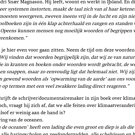
dri Snær Magnason. Hij leeft, woont en werkt in IJsland. En dit
er systemen instorten, maakt de taal zich van al haar keten
t moesten weergeven, zweven ineens vrij in de lucht en zijn nie
oolboeken zijn in één klap achterhaald en rangen en standen
. Opeens kunnen mensen nog moeilijk woorden of begrippen 
ereenkomen.”
je hier even voor gaan zitten. Neem de tijd om deze woorden 
Wij vinden dat woorden begrijpelijk zijn, dat wij ze van natur
ie in kranten en boeken onder woorden wordt gebracht, de we
 en snappen, maar zo eenvoudig ligt dat helemaal niet. Wij zij
n gewend woorden als ‘opwarming van de aarde’ aan ons voorb
e op termen met een veel zwakkere lading direct reageren.”
chrijft de schrijver/documentairemaker in zijn boek over klim
ch, vraagt hij zich af, dat we alle feiten over klimaatverande
lsof er weinig aan de hand is?
ing van de oceanen.
 de oceanen’ heeft een lading die even groot en diep is als die
s alle haringscholen en zeedonderpadden, alle schelvissen en 