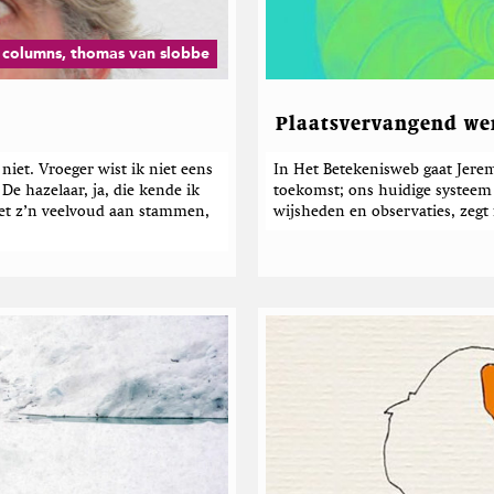
v
a
n
columns, thomas van slobbe
S
l
o
Plaatsvervangend we
b
b
niet. Vroeger wist ik niet eens
e
In Het Betekenisweb gaat Jerem
De hazelaar, ja, die kende ik
toekomst; ons huidige systeem 
met z’n veelvoud aan stammen,
wijsheden en observaties, zeg
]