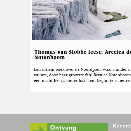
Thomas van Slobbe leest: Arctica d
Notenboom
Een intiem boek over de Noordpool, waar minder m
ruimte, door haar grootste fan: Bernice Notenboom.
een nacht het ijs onder haar tent begint te scheure
F
Recent
o