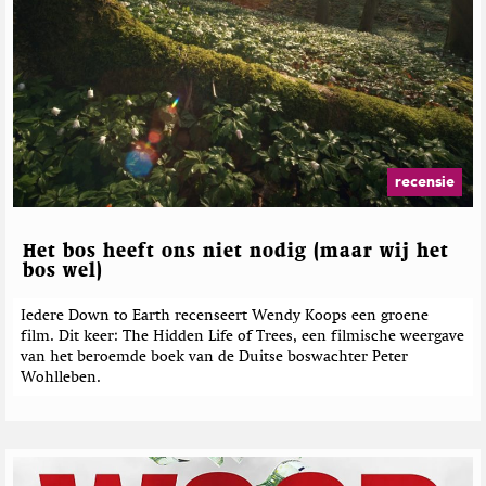
o
a
t
o
r
e
p
t
e
s
h
o
r
M
p
d
a
T
e
g
w
b
a
i
e
z
recensie
t
i
r
t
n
i
e
e
c
Het bos heeft ons niet nodig (maar wij het
r
h
bos wel)
t
e
Iedere Down to Earth recenseert Wendy Koops een groene
film. Dit keer: The Hidden Life of Trees, een filmische weergave
n
van het beroemde boek van de Duitse boswachter Peter
Wohlleben.