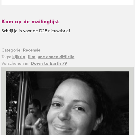
Kom op de mailinglijst
Schrijf je in voor de D2E nieuwsbrief
Categorie:
Recensie
Tags:
,
,
kijktip
film
une annee difficile
Verschenen in:
Down to Earth 79