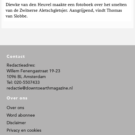
Diewke van den Heuvel maakte een fotoboek over het smelten
van de Zwitserse Aletschgletsjer. Aangrijpend, vindt Thomas
van Slobbe.
F
Contact
o
o
Redactieadres:
Willem Fenengastraat 19-23
t
1096 BL Amsterdam
e
Tel: 020-5507433
r
redactie@downtoearthmagazine.nl
Over ons
Over ons
Word abonnee
Disclaimer
Privacy en cookies