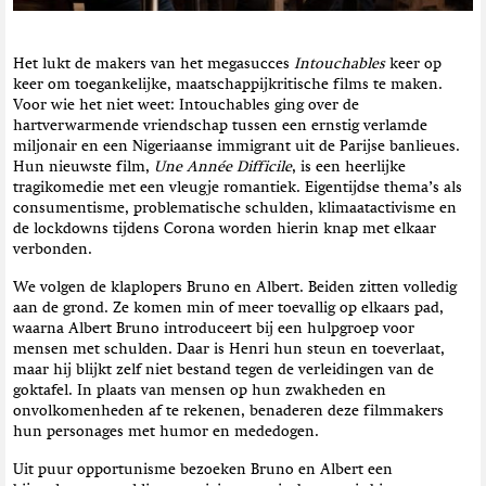
t
i
e
Het lukt de makers van het megasucces
Intouchables
keer op
keer om toegankelijke, maatschappijkritische films te maken.
Voor wie het niet weet: Intouchables ging over de
hartverwarmende vriendschap tussen een ernstig verlamde
miljonair en een Nigeriaanse immigrant uit de Parijse banlieues.
Hun nieuwste film,
Une Année Difficile
, is een heerlijke
tragikomedie met een vleugje romantiek. Eigentijdse thema’s als
consumentisme, problematische schulden, klimaatactivisme en
de lockdowns tijdens Corona worden hierin knap met elkaar
verbonden.
We volgen de klaplopers Bruno en Albert. Beiden zitten volledig
aan de grond. Ze komen min of meer toevallig op elkaars pad,
waarna Albert Bruno introduceert bij een hulpgroep voor
mensen met schulden. Daar is Henri hun steun en toeverlaat,
maar hij blijkt zelf niet bestand tegen de verleidingen van de
goktafel. In plaats van mensen op hun zwakheden en
onvolkomenheden af te rekenen, benaderen deze filmmakers
hun personages met humor en mededogen.
Uit puur opportunisme bezoeken Bruno en Albert een