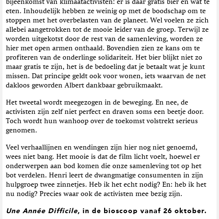
bijeenkomst van klimaatactivisten: er is daar gratis bier en wat te
eten. Inhoudelijk hebben ze weinig op met de boodschap om te
stoppen met het overbelasten van de planeet. Wel voelen ze zich
allebei aangetrokken tot de mooie leider van de groep. Terwijl ze
worden uitgekotst door de rest van de samenleving, worden ze
hier met open armen onthaald. Bovendien zien ze kans om te
profiteren van de onderlinge solidariteit. Het bier blijkt niet zo
maar gratis te zijn, het is de bedoeling dat je betaalt wat je kunt
missen. Dat principe geldt ook voor wonen, iets waarvan de net
dakloos geworden Albert dankbaar gebruikmaakt.
Het tweetal wordt meegezogen in de beweging. En nee, de
activisten zijn zelf niet perfect en draven soms een beetje door.
Toch wordt hun wanhoop over de toekomst volstrekt serieus
genomen.
Veel verhaallijnen en wendingen zijn hier nog niet genoemd,
wees niet bang. Het mooie is dat de film licht voelt, hoewel er
onderwerpen aan bod komen die onze samenleving tot op het
bot verdelen. Henri leert de dwangmatige consumenten in zijn
hulpgroep twee zinnetjes. Heb ik het echt nodig? En: heb ik het
nu nodig? Precies waar ook de activisten mee bezig zijn.
Une Année Difficile
, in de bioscoop vanaf 26 oktober.