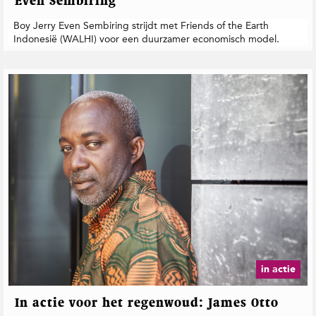
Even Sembiring
t
i
Boy Jerry Even Sembiring strijdt met Friends of the Earth
e
Indonesië (WALHI) voor een duurzamer economisch model.
in actie
In actie voor het regenwoud: James Otto