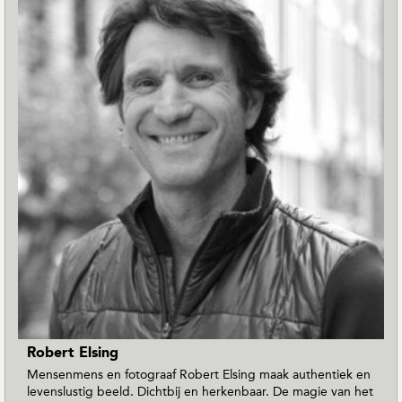
n
T
o
E
a
r
t
h
M
a
g
a
z
i
n
e
Robert Elsing
Mensenmens en fotograaf Robert Elsing maak authentiek en
levenslustig beeld. Dichtbij en herkenbaar. De magie van het