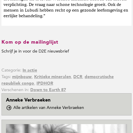
verplichting. De vraag naar schone technologie groeit. Ook de
mensen in Lubudi hebben recht op een gezonde leefomgeving en
eerlijke behandeling.”
Kom op de mailinglijst
Schrijf je in voor de D2E nieuwsbrief
Categorie:
In actie
Tags:
,
,
,
mijnbouw
Kritieke mineralen
DCR
democratische
,
republiek congo
IPDHOR
Verschenen in:
Down to Earth 87
Anneke Verbraeken
o
Alle artikelen van Anneke Verbraeken
p
D
o
w