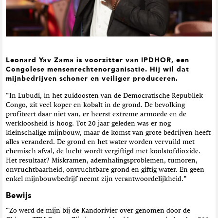
t
i
e
Leonard Yav Zama is voorzitter van IPDHOR, een
Congolese mensenrechtenorganisatie. Hij wil dat
mijnbedrijven schoner en veiliger produceren
.
“In Lubudi, in het zuidoosten van de De­mocratische Republiek
Congo, zit veel koper en kobalt in de grond. De bevolking
profiteert daar niet van, er heerst extreme armoede en de
werkloosheid is hoog. Tot 20 jaar geleden was er nog
kleinschalige mijnbouw, maar de komst van grote bedrijven heeft
alles veranderd. De grond en het water worden vervuild met
chemisch afval, de lucht wordt vergiftigd met koolstofdioxide.
Het resultaat? Miskramen, ademhalingspro­blemen, tumoren,
onvruchtbaarheid, onvruchtbare grond en giftig water. En geen
enkel mijnbouwbedrijf neemt zijn verantwoordelijkheid.”
Bewijs
“Zo werd de mijn bij de Kandorivier over­ genomen door de