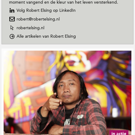
moment vangend en de kleur van het leven versterkend.
Volg Robert Elsing op LinkedIn
robert@robertelsing.nl
W
robertelsing.nl
e
o
Alle artikelen van Robert Elsing
b
p
s
D
i
G
o
t
e
w
e
r
n
v
e
T
a
o
l
n
E
a
R
a
t
o
r
e
b
t
e
e
h
r
r
M
t
d
a
E
e
g
l
b
a
s
e
z
in actie