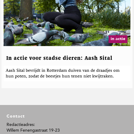
in actie
In actie voor stadse dieren: Aash Sital
Aash Sital bevrijdt in Rotterdam duiven van de draadjes om
hun poten, zodat de beestjes hun tenen niet kwijtraken.
F
Contact
o
o
Redactieadres:
Willem Fenengastraat 19-23
t