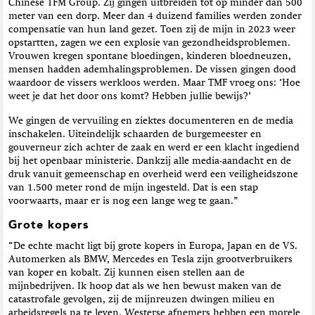
Chinese TFM Group. Zij gingen uitbreiden tot op minder dan 500
meter van een dorp. Meer dan 4 duizend families werden zonder
compensatie van hun land gezet. Toen zij de mijn in 2023 weer
opstartten, zagen we een explosie van gezondheidsproblemen.
Vrouwen kregen spontane bloedingen, kinderen bloedneuzen,
mensen hadden ademha­lingsproblemen. De vissen gingen dood
waardoor de vissers werkloos werden. Maar TMF vroeg ons: ‘Hoe
weet je dat het door ons komt? Hebben jullie bewijs?’
We gingen de vervuiling en ziektes documenteren en de media
inschakelen. Uiteindelijk schaarden de burgemeester en
gouverneur zich achter de zaak en werd er een klacht ingediend
bij het openbaar ministerie. Dankzij alle media­-aandacht en de
druk vanuit gemeenschap en overheid werd een veiligheidszone
van 1.500 meter rond de mijn ingesteld. Dat is een stap
voorwaarts, maar er is nog een lange weg te gaan.”
Grote kopers
“De echte macht ligt bij grote kopers in Europa, Japan en de VS.
Automerken als BMW, Mercedes en Tesla zijn grootverbruikers
van koper en kobalt. Zij kunnen eisen stellen aan de
mijnbedrijven. Ik hoop dat als we hen bewust maken van de
catastrofale gevolgen, zij de mijnreu­zen dwingen milieu­ en
arbeidsregels na te leven. Westerse afnemers hebben een morele