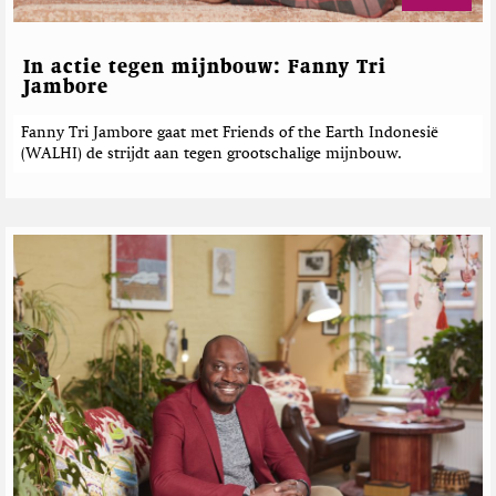
i
i
r
n
n
i
g
e
c
In actie tegen mijnbouw: Fanny Tri
h
Jambore
t
e
Fanny Tri Jambore gaat met Friends of the Earth Indonesië
(WALHI) de strijdt aan tegen grootschalige mijnbouw.
n