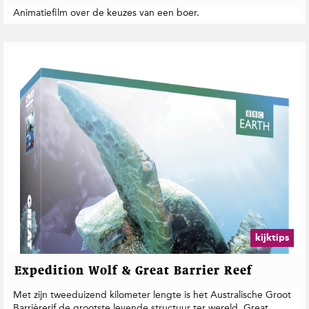
t
Animatiefilm over de keuzes van een boer.
i
e
kijktips
Expedition Wolf & Great Barrier Reef
Met zijn tweeduizend kilometer lengte is het Australische Groot
Barrièrerif de grootste levende structuur ter wereld. Great