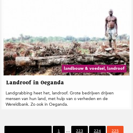
landbouw & voedsel, landroof
Landroof in Oeganda
Landgrabbing heet het, landroof. Grote bedrijven drijven
mensen van hun land, met hulp van o­ verheden en de
Wereldbank. Zo ook in Oeganda.
I
P
P
P
P
Vorige pagina
1
…
223
224
225