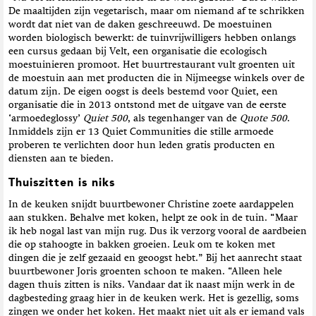
De maaltijden zijn vegetarisch, maar om niemand af te schrikken
wordt dat niet van de daken geschreeuwd. De moestuinen
worden biologisch bewerkt: de tuinvrijwilligers hebben onlangs
een cursus gedaan bij Velt, een organisatie die ecologisch
moestuinieren promoot. Het ­buurtrestaurant vult groenten uit
de moestuin aan met producten die in Nijmeegse winkels over de
datum zijn. De eigen oogst is deels bestemd voor Quiet, een
organisatie die in 2013 ontstond met de uitgave van de eerste
‘armoedeglossy’
Quiet 500
, als tegenhanger van de
Quote 500
.
Inmiddels zijn er 13 Quiet Communities die stille armoede
proberen te verlichten door hun leden gratis producten en
diensten aan te bieden.
Thuiszitten is niks
In de keuken snijdt buurtbewoner Christine zoete aardappelen
aan stukken. Behalve met koken, helpt ze ook in de tuin. “Maar
ik heb nogal last van mijn rug. Dus ik verzorg vooral de aardbeien
die op stahoogte in bakken groeien. Leuk om te koken met
dingen die je zelf gezaaid en geoogst hebt.” Bij het aanrecht staat
buurtbewoner Joris groenten schoon te maken. “Alleen hele
dagen thuis zitten is niks. Vandaar dat ik naast mijn werk in de
dagbesteding graag hier in de keuken werk. Het is gezellig, soms
zingen we onder het koken. Het maakt niet uit als er iemand vals