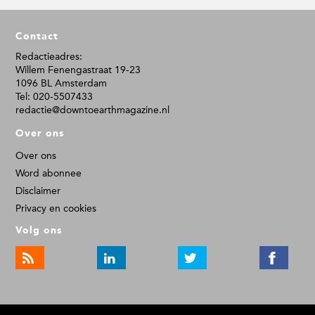
F
Contact
o
o
Redactieadres:
Willem Fenengastraat 19-23
t
1096 BL Amsterdam
e
Tel: 020-5507433
r
redactie@downtoearthmagazine.nl
Over ons
Over ons
Word abonnee
Disclaimer
Privacy en cookies
Volg ons