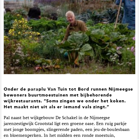
t
i
e
Beeld: Yulia Mulino
Onder de paraplu Van Tuin tot Bord runnen Nijmeegse
bewoners buurtmoestuinen met bijbehorende
wijkrestaurants. “Soms zingen we onder het koken.
Het maakt niet uit als er iemand vals zingt.”
Pal naast het wijkgebouw De Schakel in de Nijmeegse
jarenzestigwijk Grootstal ligt een groene oase. Een ruig parkje
met jonge boompjes, slingerende paden, een jeu-de-boulesbaan
en bloemenperken. In het midden een ronde moestuin,