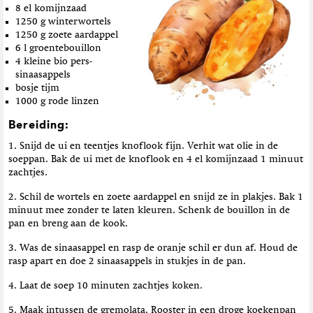
8 el komijnzaad
1250 g winterwortels
1250 g zoete aardappel
6 l groentebouillon
4 kleine bio pers-
sinaasappels
bosje tijm
1000 g rode linzen
Bereiding:
1. Snijd de ui en teentjes knoflook fijn. Verhit wat olie in de
soeppan. Bak de ui met de knoflook en 4 el komijnzaad 1 minuut
zachtjes.
2. Schil de wortels en zoete aardappel en snijd ze in plakjes. Bak 1
minuut mee zonder te laten kleuren. Schenk de bouillon in de
pan en breng aan de kook.
3. Was de sinaasappel en rasp de oranje schil er dun af. Houd de
rasp apart en doe 2 sinaasappels in stukjes in de pan.
4. Laat de soep 10 minuten zachtjes koken.
5. Maak intussen de gremolata. Rooster in een droge koekenpan