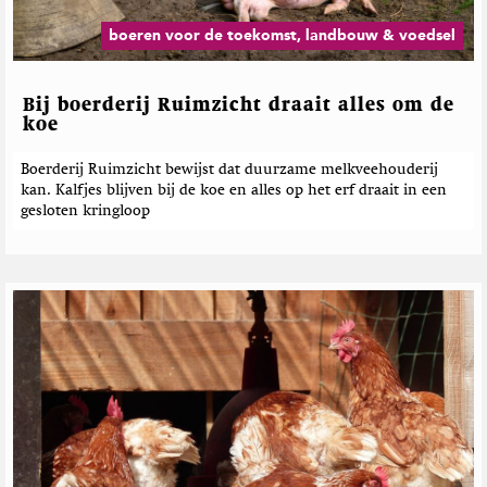
B
b
a
u
e
z
boeren voor de toekomst, landbouw & voedsel
s
i
r
s
n
i
i
e
c
Bij boerderij Ruimzicht draait alles om de
n
h
koe
k
t
e
Boerderij Ruimzicht bewijst dat duurzame melkveehouderij
kan. Kalfjes blijven bij de koe en alles op het erf draait in een
n
gesloten kringloop