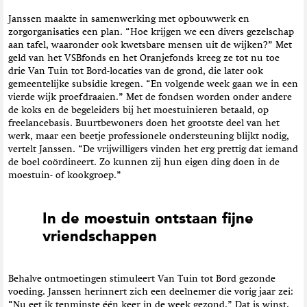
Janssen maakte in samenwerking met opbouwwerk en
zorgorganisaties een plan. “Hoe krijgen we een divers gezelschap
aan tafel, waaronder ook kwetsbare mensen uit de wijken?” Met
geld van het VSBfonds en het Oranjefonds kreeg ze tot nu toe
drie Van Tuin tot Bord-locaties van de grond, die later ook
gemeentelijke subsidie kregen. “En volgende week gaan we in een
vierde wijk proefdraaien.” Met de fondsen worden onder andere
de koks en de begeleiders bij het moestuinieren betaald, op
freelancebasis. Buurtbewoners doen het grootste deel van het
werk, maar een beetje professionele ondersteuning blijkt nodig,
vertelt Janssen. “De vrijwilligers vinden het erg prettig dat iemand
de boel coördineert. Zo kunnen zij hun eigen ding doen in de
moestuin- of kookgroep.”
In de moestuin ontstaan fijne
vriendschappen
Behalve ontmoetingen stimuleert Van Tuin tot Bord gezonde
voeding. Janssen herinnert zich een deelnemer die vorig jaar zei:
“Nu eet ik tenminste één keer in de week gezond.” Dat is winst.