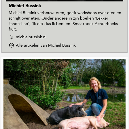
Michiel Bussink
Michiel Bussink verbouwt eten, geeft workshops over eten en
schrijft over eten. Onder andere in zijn boeken 'Lekker
Landschap', 'Ik eet dus ik ben' en 'Smaakboek Achterhoeks
fruit.
W
michielbussink.nl
e
o
Alle artikelen van Michiel Bussink
b
p
s
D
i
G
o
t
e
w
e
r
n
v
e
T
a
o
l
n
E
a
M
a
t
i
r
e
c
t
e
h
h
i
r
M
e
d
a
l
e
g