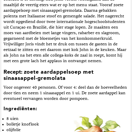
maaltijd de veertig eters wat er op het menu staat. Vooraf zoete
aardappelsoep met sinaasappel-gremolata. Daarna gebakken
polenta met Italiaanse stoof en gemengde salade. Het nagerecht
wordt opgediend door twee internationale hogeschoolstudenten
uit Curaçao en Brazilië, die hier stage lopen. Ze maakten een
moes van aardbeien met lange vingers, rabarber en slagroom,
gegarneerd met de bloemetjes van het komkommerkruid.
Vrijwilliger Joris vindt het te druk om tussen de gasten in de
eetzaal te zitten en eet daarom met kok John in de keuken. Maar
als John na het eten alle collega-koks de zaal in roept, komt hij
met een grote lach het applaus in ontvangst nemen.
Recept: z
oete aardappelsoep met
sinaasappel-gremolata
Voor ongeveer 40 personen. Of voor 4: deel dan de hoeveelheden
door tien en neem 1 sinaasappel en 1 ui. De zoete aardappel kan
eventueel vervangen worden door pompoen.
Ingrediënten:
8 uien
bolletje knoflook
olijfolie