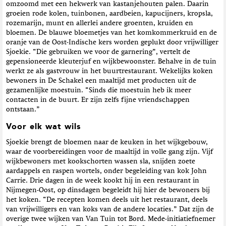
omzoomd met een hekwerk van kastanjehouten palen. Daarin
groeien rode kolen, tuinbonen, aardbeien, kapucijners, kropsla,
rozemarijn, munt en allerlei andere groenten, kruiden en
bloemen. De blauwe bloemetjes van het komkommerkruid en de
oranje van de Oost-Indische kers worden geplukt door vrijwilliger
Sjoekie. “Die gebruiken we voor de garnering”, vertelt de
gepensioneerde kleuterjuf en wijkbewoonster. Behalve in de tuin
werkt ze als gastvrouw in het buurtrestaurant. Wekelijks koken
bewoners in De Schakel een maaltijd met producten uit de
gezamenlijke moestuin. “Sinds die moestuin heb ik meer
contacten in de buurt. Er zijn zelfs fijne vriendschappen
ontstaan.”
Voor elk wat wils
Sjoekie brengt de bloemen naar de keuken in het wijkgebouw,
waar de voorbereidingen voor de maaltijd in volle gang zijn. Vijf
wijkbewoners met kookschorten wassen sla, snijden zoete
aardappels en raspen wortels, onder begeleiding van kok John
Carrie. Drie dagen in de week kookt hij in een restaurant in
Nijmegen-Oost, op ­dinsdagen begeleidt hij hier de bewoners bij
het koken. “De recepten komen deels uit het restaurant, deels
van vrijwilligers en van koks van de andere locaties.” Dat zijn de
overige twee wijken van Van Tuin tot Bord. Mede-initiatiefnemer