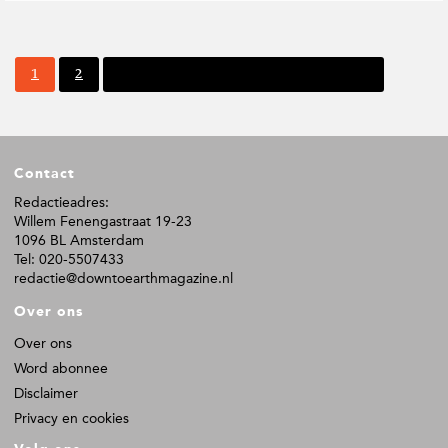
P
P
1
2
Volgende pagina
a
a
g
g
i
i
n
n
F
a
a
Contact
o
o
Redactieadres:
Willem Fenengastraat 19-23
t
1096 BL Amsterdam
e
Tel: 020-5507433
r
redactie@downtoearthmagazine.nl
Over ons
Over ons
Word abonnee
Disclaimer
Privacy en cookies