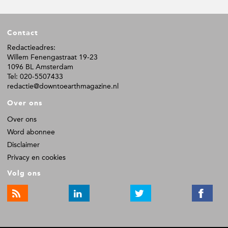
g
g
i
i
n
n
F
a
a
Contact
o
o
Redactieadres:
Willem Fenengastraat 19-23
t
1096 BL Amsterdam
e
Tel: 020-5507433
r
redactie@downtoearthmagazine.nl
Over ons
Over ons
Word abonnee
Disclaimer
Privacy en cookies
Volg ons