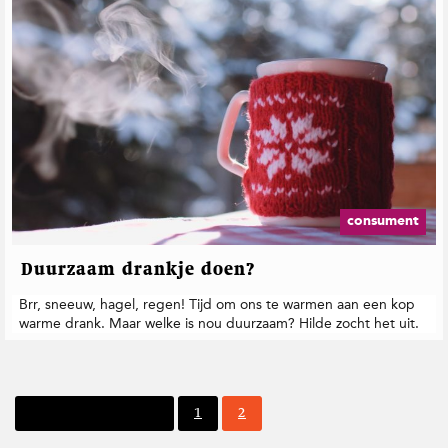
consument
Duurzaam drankje doen?
Brr, sneeuw, hagel, regen! Tijd om ons te warmen aan een kop
warme drank. Maar welke is nou duurzaam? Hilde zocht het uit.
P
P
Vorige pagina
1
2
a
a