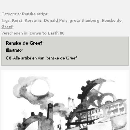
Categorie:
Renske stript
Tags:
,
,
,
,
Kerst
Kerstmis
Donald Pols
greta thunberg
Renske de
Greef
Verschenen in:
Down to Earth 80
Renske de Greef
Illustrator
o
Alle artikelen van Renske de Greef
p
D
G
o
e
w
r
n
e
T
o
l
E
a
a
t
r
e
t
e
h
r
M