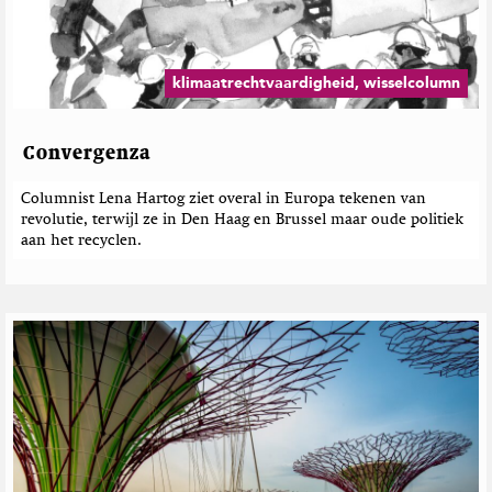
d
a
e
g
b
a
e
z
klimaatrechtvaardigheid, wisselcolumn
i
r
n
i
e
c
Convergenza
h
t
Columnist Lena Hartog ziet overal in Europa tekenen van
e
revolutie, terwijl ze in Den Haag en Brussel maar oude politiek
n
aan het recyclen.