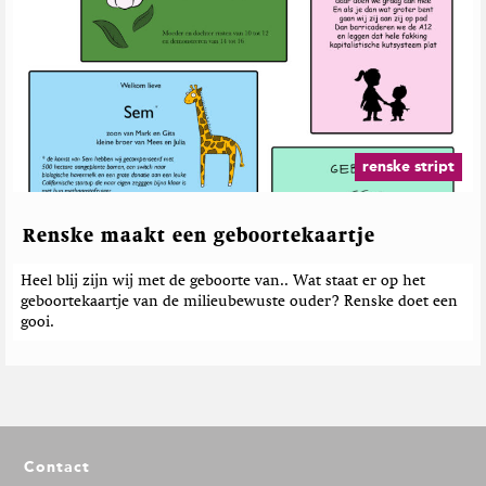
renske stript
Renske maakt een geboortekaartje
Heel blij zijn wij met de geboorte van.. Wat staat er op het
geboortekaartje van de milieubewuste ouder? Renske doet een
gooi.
F
Contact
o