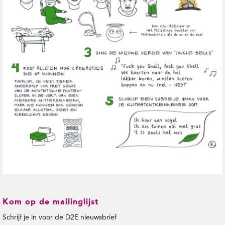
t
i
e
Kom op de mailinglijst
Schrijf je in voor de D2E nieuwsbrief