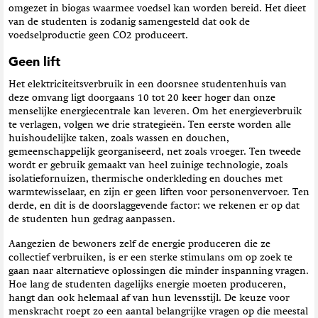
omgezet in biogas waarmee voedsel kan worden bereid. Het dieet
van de studenten is zodanig samengesteld dat ook de
voedselproductie geen CO2 produceert.
Geen lift
Het elektriciteitsverbruik in een doorsnee studentenhuis van
deze omvang ligt doorgaans 10 tot 20 keer hoger dan onze
menselijke energiecentrale kan leveren. Om het energieverbruik
te verlagen, volgen we drie strategieën. Ten eerste worden alle
huishoudelijke taken, zoals wassen en douchen,
gemeenschappelijk georganiseerd, net zoals vroeger. Ten tweede
wordt er gebruik gemaakt van heel zuinige technologie, zoals
isolatiefornuizen, thermische onderkleding en douches met
warmtewisselaar, en zijn er geen liften voor personenvervoer. Ten
derde, en dit is de doorslaggevende factor: we rekenen er op dat
de studenten hun gedrag aanpassen.
Aangezien de bewoners zelf de energie produceren die ze
collectief verbruiken, is er een sterke stimulans om op zoek te
gaan naar alternatieve oplossingen die minder inspanning vragen.
Hoe lang de studenten dagelijks energie moeten produceren,
hangt dan ook helemaal af van hun levensstijl. De keuze voor
menskracht roept zo een aantal belangrijke vragen op die meestal