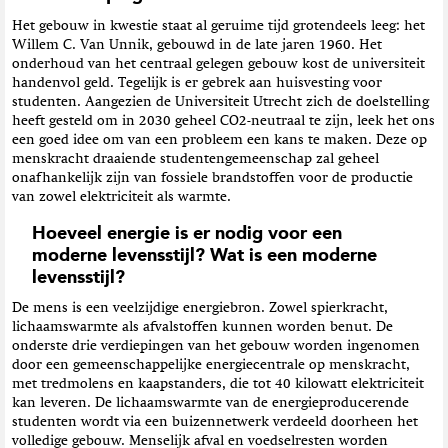
Het gebouw in kwestie staat al geruime tijd grotendeels leeg: het
Willem C. Van Unnik, gebouwd in de late jaren 1960. Het
onderhoud van het centraal gelegen gebouw kost de universiteit
handenvol geld. Tegelijk is er gebrek aan huisvesting voor
studenten. Aangezien de Universiteit Utrecht zich de doelstelling
heeft gesteld om in 2030 geheel CO2-neutraal te zijn, leek het ons
een goed idee om van een probleem een kans te maken. Deze op
menskracht draaiende studentengemeenschap zal geheel
onafhankelijk zijn van fossiele brandstoffen voor de productie
van zowel elektriciteit als warmte.
Hoeveel energie is er nodig voor een
moderne levensstijl? Wat is een moderne
levensstijl?
De mens is een veelzijdige energiebron. Zowel spierkracht,
lichaamswarmte als afvalstoffen kunnen worden benut. De
onderste drie verdiepingen van het gebouw worden ingenomen
door een gemeenschappelijke energiecentrale op menskracht,
met tredmolens en kaapstanders, die tot 40 kilowatt elektriciteit
kan leveren. De lichaamswarmte van de energieproducerende
studenten wordt via een buizennetwerk verdeeld doorheen het
volledige gebouw. Menselijk afval en voedselresten worden