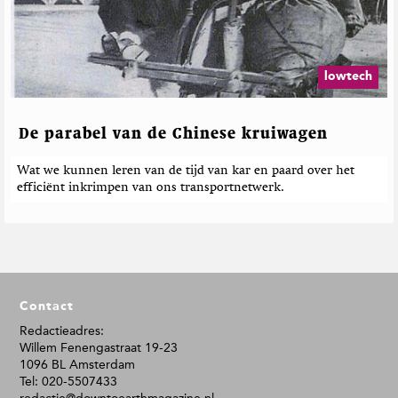
lowtech
De parabel van de Chinese kruiwagen
Wat we kunnen leren van de tijd van kar en paard over het
efficiënt inkrimpen van ons transportnetwerk.
F
Contact
o
o
Redactieadres:
Willem Fenengastraat 19-23
t
1096 BL Amsterdam
e
Tel: 020-5507433
r