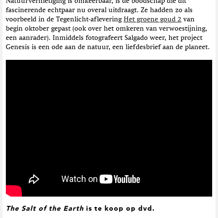
Natuurvernietiging is omkeerbaar, is de boodschap die dit
fascinerende echtpaar nu overal uitdraagt. Ze hadden zo als
voorbeeld in de Tegenlicht-aflevering
Het groene goud 2
van
begin oktober gepast (ook over het omkeren van verwoestijning,
een aanrader). Inmiddels fotografeert Salgado weer, het project
Genesis is een ode aan de natuur, een liefdesbrief aan de planeet.
The Salt of the Earth
is te koop op dvd.