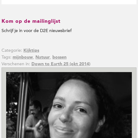
Kom op de mailinglijst
Schrijf je in voor de D2E nieuwsbrief
Categorie:
Kijktips
Tags:
,
,
mijnbouw
Natuur
bossen
Verschenen in:
Down to Earth 25 (okt 2014)