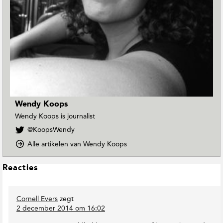
Wendy Koops
Wendy Koops is journalist
V
@KoopsWendy
o
o
Alle artikelen van Wendy Koops
l
p
g
D
W
L
Reacties
o
e
e
w
n
e
n
d
Cornell Evers
zegt
s
T
y
2 december 2014 om 16:02
o
I
K
E
n