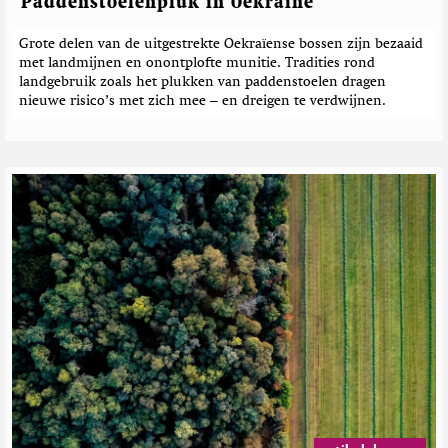
c
Paddenstoelenpluk in Oekraïne
h
t
Grote delen van de uitgestrekte Oekraïense bossen zijn bezaaid
e
met landmijnen en onontplofte munitie. Tradities rond
n
landgebruik zoals het plukken van paddenstoelen dragen
nieuwe risico’s met zich mee – en dreigen te verdwijnen.