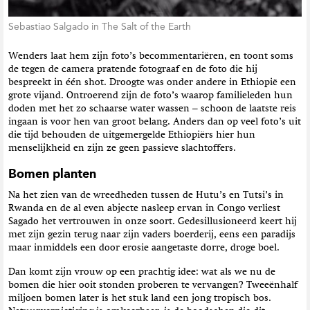
Sebastiao Salgado in The Salt of the Earth
Wenders laat hem zijn foto’s becommentariëren, en toont soms
de tegen de camera pratende fotograaf en de foto die hij
bespreekt in één shot. Droogte was onder andere in Ethiopië een
grote vijand. Ontroerend zijn de foto’s waarop familieleden hun
doden met het zo schaarse water wassen – schoon de laatste reis
ingaan is voor hen van groot belang. Anders dan op veel foto’s uit
die tijd behouden de uitgemergelde Ethiopiërs hier hun
menselijkheid en zijn ze geen passieve slachtoffers.
Bomen planten
Na het zien van de wreedheden tussen de Hutu’s en Tutsi’s in
Rwanda en de al even abjecte nasleep ervan in Congo verliest
Sagado het vertrouwen in onze soort. Gedesillusioneerd keert hij
met zijn gezin terug naar zijn vaders boerderij, eens een paradijs
maar inmiddels een door erosie aangetaste dorre, droge boel.
Dan komt zijn vrouw op een prachtig idee: wat als we nu de
bomen die hier ooit stonden proberen te vervangen? Tweeënhalf
miljoen bomen later is het stuk land een jong tropisch bos.