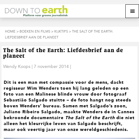
S
D
S
Z
Z
M
p
o
p
o
o
e
r
o
r
e
e
k
i
r
i
k
o
n
n
n
HOME
>
BOEKEN EN FILMS
>
KIJKTIPS
> THE SALT OF THE EARTH:
o
n
p
g
a
g
LIEFDESBRIEF AAN DE PLANEET
p
d
n
a
n
e
d
u
s
a
r
a
e
The Salt of the Earth: Liefdesbrief aan de
i
a
d
a
z
planeet
t
r
e
r
e
e
d
h
d
Wendy Koops
|
7 november 2014
|
w
e
o
e
e
h
o
v
b
Dit is een man met compassie voor de mens, dacht
o
f
o
s
regisseur Wim Wenders toen hij lang geleden op een
o
d
e
i
foto van een Malinese blinde vrouw door fotograaf
f
i
t
t
Sebastião Salgado stuitte – de foto hangt nog steeds
d
n
t
e
boven Wenders’ bureau. Samen met Salgado’s zoon,
n
h
e
Juliano Ribeiro Salgado, maakte Wenders de in Cannes
a
o
k
bekroonde documentaire
The Salt of the Earth
die niet
v
u
s
alleen het kleurrijke leven van Salgado beschrijft,
i
d
t
maar ook veertig jaar van onze wereldgeschiedenis.
g
a