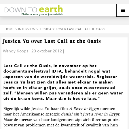
S
D
S
Z
Z
M
p
o
p
o
o
e
r
o
r
e
e
k
i
r
i
k
o
n
n
n
HOME
>
INTERVIEW
> JESSICA YU OVER LAST CALL AT THE OASIS
o
n
p
g
a
g
p
d
n
a
n
e
d
u
Jessica Yu over Last Call at the Oasis
s
a
r
a
e
i
a
d
a
Wendy Koops
|
20 oktober 2012
|
z
t
r
e
r
e
e
d
h
d
w
Last Call at the Oasis, in november op het
e
o
e
e
documentairefestival IDFA, behandelt nogal wat
h
o
v
b
aspecten van de wereldwijde watercrisis. Regisseur
o
f
o
s
Jessica Yu laat zien dat alles met elkaar te maken
o
d
e
i
heeft en in elkaar grijpt, zoals onze watervooraad
f
i
t
t
zelf. “Mensen willen pas veranderen als er geen water
d
n
t
e
uit de kraan komt. Maar dan is het te laat.”
n
h
e
a
o
k
Eigenlijk wilde Jessica Yu haar film
A River in Egypt
noemen,
v
u
s
naar het Amerikaanse gezegde
denial ain’t just a river in Egypt
.
i
d
t
Maar de meeste van haar landgenoten zijn zich überhaupt niet
g
bewust van problemen met de kwantiteit of kwaliteit van hun
a