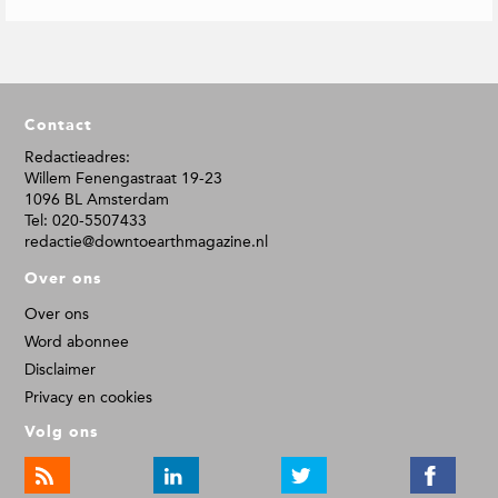
F
Contact
o
o
Redactieadres:
Willem Fenengastraat 19-23
t
1096 BL Amsterdam
e
Tel: 020-5507433
r
redactie@downtoearthmagazine.nl
Over ons
Over ons
Word abonnee
Disclaimer
Privacy en cookies
Volg ons