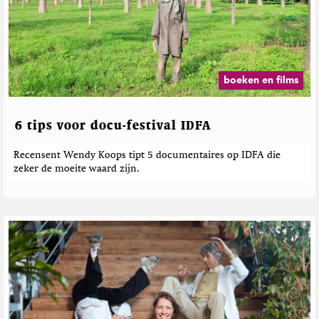
e
s
h
o
r
M
p
d
a
T
e
g
w
b
a
i
e
z
boeken en films
t
i
r
t
n
i
e
e
c
6 tips voor docu-festival IDFA
r
h
t
Recensent Wendy Koops tipt 5 documentaires op IDFA die
e
zeker de moeite waard zijn.
n