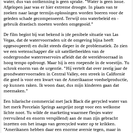
water, dus van ontkenning is geen sprake. “Water is geen issue.
t
Afgelopen jaar was er hier extreme droogte. In plaats van te
i
zoeken naar lange termijn-oplossingen worden boeren voor de
e
geleden schade gecompenseerd. Terwijl ons waterbeleid en -
gebruik drastisch moeten worden omgegooid.”
De film begint bij wat bekend is (de penibele situatie van Las
Vegas, dat de watervoorraden uit de omgeving bijna heeft
opgesoupeerd) en duikt steeds dieper in de problematiek. Zo zien
we een wetenschapper die uit satellietbeelden van de
ondergrondse waterreservoirs afleidt dat de wereldvoorraad in
hoog tempo opdroogt. Maar hij is een roepende in de woestijn. Yu
schrok enorm van de urgentie. “Hij vertelt dat over zestig jaar de
grondwatervoorraden in Central Valley, een streek in Californië
die goed is voor een kwart van de Amerikaanse voedselproductie,
op kunnen raken. Ik woon daar, dus mijn kinderen gaan dat
meemaken.”
Een hilarische commercial met Jack Black die gerycled water van
het merk Porcelain Springs aanprijst zorgt voor een welkome
lichte noot. Yu wilde de marketing waarmee flesjes water
(vervuilend en enorm verspillend) aan de man zijn gebracht
inzetten om het imago van gerecycled water op te krikken.
“Amerikanen hebben daar een enorme aversie tegen, maar in