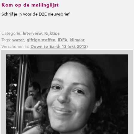
Kom op de mailinglijst
Schrijf je in voor de D2E nieuwsbrief
Categorie:
,
Interview
Kijktips
Tags:
,
,
,
water
giftige stoffen
IDFA
klimaat
Verschenen in:
Down to Earth 13 (okt 2012)