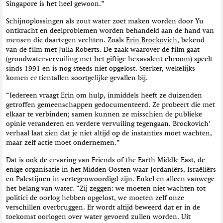
Singapore is het heel gewoon.”
Schijnoplossingen als zout water zoet maken worden door Yu
ontkracht en deelproblemen worden behandeld aan de hand van
mensen die daartegen vechten. Zoals
Erin Brockovich
, bekend
van de film met Julia Roberts. De zaak waarover de film gaat
(grondwatervervuiling met het giftige hexavalent chroom) speelt
sinds 1991 en is nog steeds niet opgelost. Sterker, wekelijks
komen er tientallen soortgelijke gevallen bij.
“Iedereen vraagt Erin om hulp, inmiddels heeft ze duizenden
getroffen gemeenschappen gedocumenteerd. Ze probeert die met
elkaar te verbinden; samen kunnen ze misschien de publieke
opinie veranderen en verdere vervuiling tegengaan. Brockovich’
verhaal laat zien dat je niet altijd op de instanties moet wachten,
maar zelf actie moet ondernemen.”
Dat is ook de ervaring van Friends of the Earth Middle East, de
enige organisatie in het Midden-Oosten waar Jordaniërs, Israëliërs
en Palestijnen in vertegenwoordigd zijn. Enkel en alleen vanwege
het belang van water. “Zij zeggen: we moeten niet wachten tot
politici de oorlog hebben opgelost, we moeten zelf onze
verschillen overbruggen. Er wordt altijd beweerd dat er in de
toekomst oorlogen over water gevoerd zullen worden. Uit