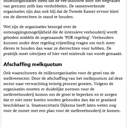
milieuorganisaties bleek dat de vee-industrie door het wegvallen
van grenzen zelfs kan verdubbelen. De samenwerkende
organisaties zijn dan ook blij dat de Tweede Kamer ervoor kiest
om de dierrechten in stand te houden.
Wel zijn de organisaties bezorgd over de
ontsnappingsmogelijkheid die de intensieve veehouderij wordt
geboden middels de zogenaamde ‘POR regeling’. Veehouders
kunnen onder deze regeling vrijstelling vragen om toch meer
dieren te houden dan waar ze dierrechten voor hebben. De
praktijk moet uitwijzen of hier veel misbruik van wordt gemaakt.
Afschaffing melkquotum
Ook waarschuwen de milieuorganisaties voor de groei van de
melkveesector. Door de afschaffing van het melkquotum zal deze
sector naar verwachting twintig procent groeien. Volgens de
organisaties moeten er duidelijke normen voor de
melkveehouderij komen om de groei te beperken en te zorgen
dat er niet meer koeien worden gehouden dan dat er grasland
beschikbaar is. Staatssecretaris Dijksma heeft laten weten nog
voor de zomer met een plan voor de melkveehouderij te komen.