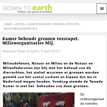
S
D
S
Z
Z
M
p
o
p
o
o
e
r
o
r
e
e
k
i
r
i
k
o
n
n
n
HOME
>
ARTIKEL
> KAMER BEHOUDT GRENZEN VEESTAPEL.
o
n
p
g
a
g
MILIEUORGANISATIES BLIJ.
p
d
n
a
n
e
d
u
s
a
r
a
e
Kamer behoudt grenzen veestapel.
i
a
d
a
z
Milieuorganisaties blij.
t
r
e
r
e
e
d
h
d
Redactie Down to Earth
|
9 april 2014
|
w
e
o
e
e
h
o
v
b
Milieudefensie, Natuur en Milieu en de Natuur en
o
f
o
s
Milieufederaties zijn blij met het behoud van de
o
d
e
i
dierrechten, het stelsel waarmee er grenzen worden
f
i
t
t
gesteld aan het aantal varkens en kippen dat we in
d
n
t
e
Nederland mogen houden. Vandaag stemde de Tweede
n
h
e
Kamer in met het behouden van deze grenzen.
a
o
k
v
u
s
De
i
d
t
milieuorganisat
g
ies voerden
a