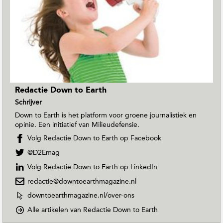
Redactie Down to Earth
Schrijver
Down to Earth is het platform voor groene journalistiek en
opinie. Een initiatief van Milieudefensie.
Volg Redactie Down to Earth op Facebook
V
@D2Emag
o
Volg Redactie Down to Earth op LinkedIn
l
g
redactie@downtoearthmagazine.nl
R
W
downtoearthmagazine.nl/over-ons
e
e
d
o
Alle artikelen van Redactie Down to Earth
b
a
p