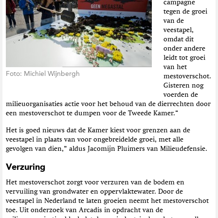
campagne
t
tegen de groei
i
van de
e
veestapel,
omdat dit
onder andere
leidt tot groei
van het
Foto: Michiel Wijnbergh
mestoverschot.
Gisteren nog
voerden de
milieuorganisaties actie voor het behoud van de dierrechten door
een mestoverschot te dumpen voor de Tweede Kamer.“
Het is goed nieuws dat de Kamer kiest voor grenzen aan de
veestapel in plaats van voor ongebreidelde groei, met alle
gevolgen van dien,” aldus Jacomijn Pluimers van Milieudefensie.
Verzuring
Het mestoverschot zorgt voor verzuren van de bodem en
vervuiling van grondwater en oppervlaktewater. Door de
veestapel in Nederland te laten groeien neemt het mestoverschot
toe. Uit onderzoek van Arcadis in opdracht van de