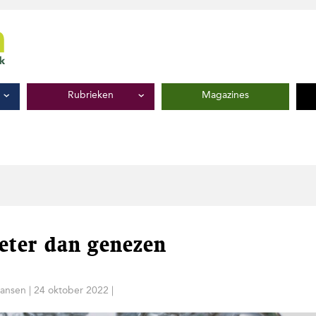
Rubrieken
Magazines
eter dan genezen
Jansen
|
24 oktober 2022
|