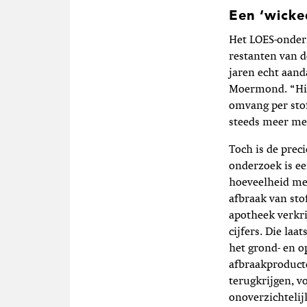
Een ‘wicke
Het LOES-onderz
restanten van d
jaren echt aand
Moermond. “Hie
omvang per sto
steeds meer me
Toch is de prec
onderzoek is ee
hoeveelheid med
afbraak van sto
apotheek verkri
cijfers. Die la
het grond- en o
afbraakproduct
terugkrijgen, v
onoverzichteli