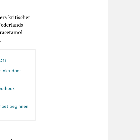
ers kritischer
Nederlands
aracetamol
.
en
e niet door
apotheek
 moet beginnen