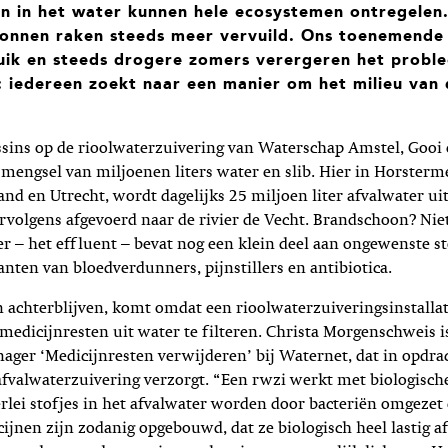
en in het water kunnen hele ecosystemen ontregelen
onnen raken steeds meer vervuild. Ons toenemende
uik en steeds drogere zomers verergeren het probl
g: iedereen zoekt naar een manier om het milieu van
sins op de rioolwaterzuivering van Waterschap Amstel, Gooi 
mengsel van miljoenen liters water en slib. Hier in Horsterme
nd en Utrecht, wordt dagelijks 25 miljoen liter afvalwater u
rvolgens afgevoerd naar de rivier de Vecht. Brandschoon? Nie
r – het effluent – bevat nog een klein deel aan ongewenste st
nten van bloedverdunners, pijnstillers en antibiotica.
n achterblijven, komt omdat een rioolwaterzuiveringsinstallati
dicijnresten uit water te filteren. Christa Morgenschweis i
er ‘Medicijnresten verwijderen’ bij Waternet, dat in opdra
fvalwaterzuivering verzorgt. “Een rwzi werkt met biologische
llerlei stofjes in het afvalwater worden door bacteriën omgezet
ijnen zijn zodanig opgebouwd, dat ze biologisch heel lastig af