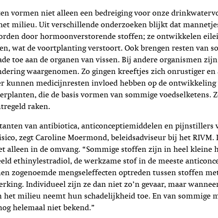
ten vormen niet alleen een bedreiging voor onze drinkwaterv
et milieu. Uit verschillende onderzoeken blijkt dat mannetje
rden door hormoonverstorende stoffen; ze ontwikkelen eileid
en, wat de voortplanting verstoort. Ook brengen resten van 
de toe aan de organen van vissen. Bij andere organismen zij
dering waargenomen. Zo gingen kreeftjes zich onrustiger en 
er kunnen medicijnresten invloed hebben op de ontwikkeling 
terplanten, die de basis vormen van sommige voedselketens. 
tregeld raken.
anten van antibiotica, anticonceptiemiddelen en pijnstillers
sico, zegt Caroline Moermond, beleidsadviseur bij het RIVM. D
et alleen in de omvang. “Sommige stoffen zijn in heel kleine 
beeld ethinylestradiol, de werkzame stof in de meeste anticonce
en zogenoemde mengseleffecten optreden tussen stoffen me
erking. Individueel zijn ze dan niet zo’n gevaar, maar wannee
het milieu neemt hun schadelijkheid toe. En van sommige m
s nog helemaal niet bekend.”