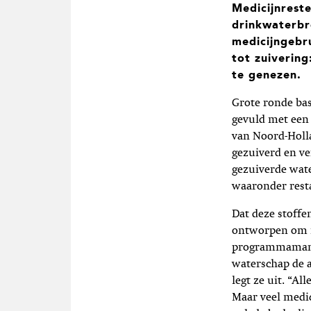
Medicijnrest
drinkwaterbr
medicijngebr
tot zuiverin
te genezen.
Grote ronde bas
gevuld met een 
van Noord-Holla
gezuiverd en ve
gezuiverde wate
waaronder resta
Dat deze stoffe
ontworpen om me
programmamanag
waterschap de a
legt ze uit. “A
Maar veel medic