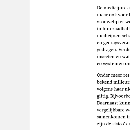
De medicijnres
maar ook voor h
vrouwelijker wo
in hun zaadball
medicijnen scha
en gedragsveran
gedragen. Verd
insecten en wa
ecosystemen on
Onder meer rest
bekend milieuri
volgens haar ni
giftig. Bijvoor
Daarnaast kunn
vergelijkbare w
samenkomen in 
zijn de risico’