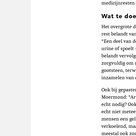
medicijnresten
Wat te doe
Het overgrote d
rest belandt va
“Een deel van d
urine of spoelt
belandt vervolg
zorgvuldig om m
gootsteen, terw
inzamelen van o
Ook bij gepaste
Moermond: “Arts
echt nodig? Ook
echt niet metee
mensen een gel 
verkoelend, maa
meestal ook zo