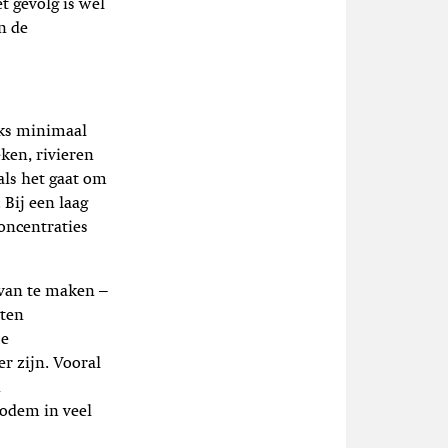
t gevolg is wel
n de
jks minimaal
ken, rivieren
als het gaat om
Bij een laag
oncentraties
 van te maken –
eten
ze
r zijn. Vooral
n
odem in veel