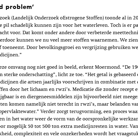
d problem’
oek (Landelijk Onderzoek oEstrogene Stoffen) toonde al in 2
e pil schadelijk kunnen zijn voor het waterleven. Toch is er pa
acht voor. Dat komt onder andere door verbeterde meettechni
rdoor kunnen we nu veel meer stoffen waarnemen. We zien 
f toeneemt. Door bevolkingsgroei en vergrijzing gebruiken w
dicijnen.”
ieze omvang nog niet goed in beeld, erkent Moermond. “De 19
n sterke onderschatting”, licht ze toe. “Het getal is gebaseerd
icijnen die artsen jaarlijks voorschrijven in combinatie met
ffen door het lichaam en rwzi’s. Medicatie die zonder recept 
jgbaar is en diergeneesmiddelen zijn bijvoorbeeld niet meeg
atsten komen namelijk niet terecht in rwzi’s, maar belanden va
ppervlaktewater.” Verder zorgt terugvorming, een proces waa
en in het water weer de vorm van de oorspronkelijke werkza
oor mogelijk 50 tot 500 ton extra medicijnresten in water. V
jkheid, complexiteit en vele onzekerheden wordt het vraagst