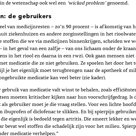
 in de wetenschap ook wel een
‘wicked problem’
genoemd.
n: de gebruikers
eel van medicijnresten – zo’n 90 procent – is afkomstig van 
nuit ziekenhuizen en andere zorginstellingen in het rioolwa
e stoffen die we via medicijnen binnenkrijgen, scheiden we we
 – in het geval van een zalfje – van ons lichaam onder de kraa
ens in het riool en daarna in een rwzi. Ook gaan mensen niet 
et medicatie die ze niet gebruiken. Ze spoelen het door het to
ijl je het eigenlijk moet terugbrengen naar de apotheek of mil
ngebruikte medicatie kan veel beter (zie kader).
r gebruik van medicatie valt winst te behalen, zoals efficiënte
en moeten kritischer kijken naar hun voorschrijfgedrag. Is d
 als gebruiker moet je die vraag stellen. Voor een lichte hoofd
n ibuprofen of diclofenac te slikken. En bij spierpijn gebrui
die eigenlijk is bedoeld tegen artritis. Die smeert lekker en w
r bevat wel stoffen die schadelijk zijn voor het milieu. Spierp
nder medicatie verhelpen.”