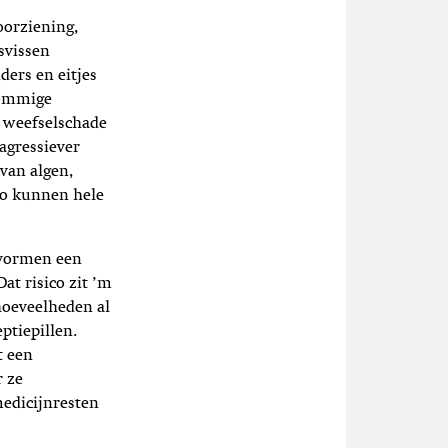
oorziening,
svissen
ers en eitjes
sommige
n weefselschade
agressiever
van algen,
Zo kunnen hele
 vormen een
at risico zit ’m
hoeveelheden al
ptiepillen.
t een
r ze
edicijnresten