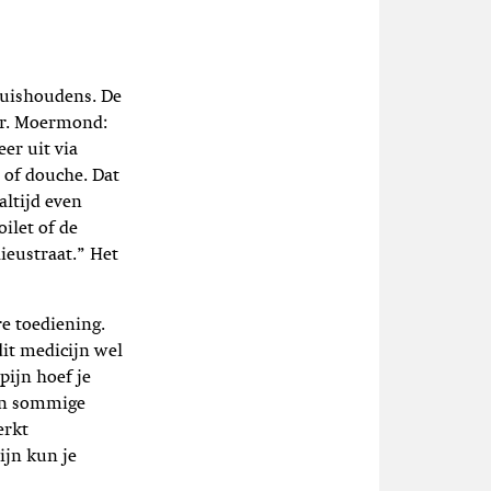
huishoudens. De
ter. Moermond:
er uit via
n of douche. Dat
altijd even
ilet of de
ieustraat.” Het
re toediening.
it medicijn wel
pijn hoef je
ken sommige
erkt
ijn kun je