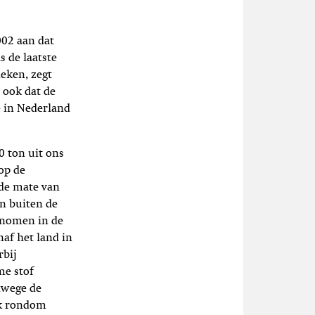
002 aan dat
s de laatste
eken, zegt
ook dat de
e in Nederland
0 ton uit ons
 op de
 de mate van
en buiten de
enomen in de
naf het land in
rbij
me stof
anwege de
uk rondom