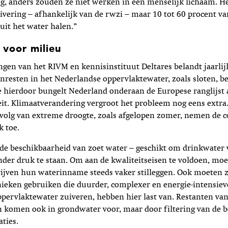
g, anders zouden ze niet werken in een menselijk lichaam. He
uivering – afhankelijk van de rwzi – maar 10 tot 60 procent va
uit het water halen.”
 voor milieu
ngen van het RIVM en kennisinstituut Deltares belandt jaarli
nresten in het Nederlandse oppervlaktewater, zoals sloten, be
 hierdoor bungelt Nederland onderaan de Europese ranglijst 
it. Klimaatverandering vergroot het probleem nog eens extra. 
evolg van extreme droogte, zoals afgelopen zomer, nemen de c
k toe.
de beschikbaarheid van zoet water – geschikt om drinkwater
nder druk te staan. Om aan de kwaliteitseisen te voldoen, mo
ijven hun waterinname steeds vaker stilleggen. Ook moeten 
ieken gebruiken die duurder, complexer en energie-intensieve
ppervlaktewater zuiveren, hebben hier last van. Restanten va
 komen ook in grondwater voor, maar door filtering van de b
aties.