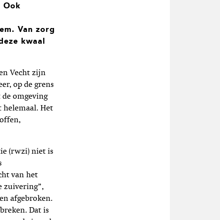
. Ook
eem. Van zorg
 deze kwaal
en Vecht zijn
er, op de grens
it de omgeving
t helemaal. Het
offen,
e (rwzi) niet is
s
cht van het
 zuivering”,
 en afgebroken.
breken. Dat is