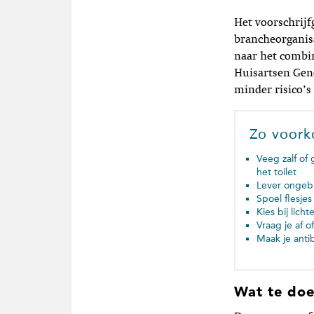
Het voorschrijf
brancheorganisa
naar het combi
Huisartsen Geno
minder risico’s
Zo voork
Veeg zalf of 
het toilet
Lever ongebr
Spoel flesje
Kies bij lich
Vraag je af 
Maak je anti
Wat te doe