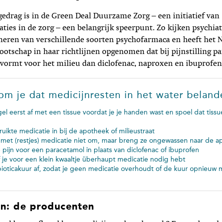
gedrag is in de Green Deal Duurzame Zorg – een initiatief van
ties in de zorg – een belangrijk speerpunt. Zo kijken psychiat
neren van verschillende soorten psychofarmaca en heeft het 
otschap in haar richtlijnen opgenomen dat bij pijnstilling p
 vormt voor het milieu dan diclofenac, naproxen en ibuprofen
om je dat medicijnresten in het water beland
gel eerst af met een tissue voordat je je handen wast en spoel dat tissu
uikte medicatie in bij de apotheek of milieustraat
s met (restjes) medicatie niet om, maar breng ze ongewassen naar de 
te pijn voor een paracetamol in plaats van diclofenac of ibuprofen
of je voor een klein kwaaltje überhaupt medicatie nodig hebt
bioticakuur af, zodat je geen medicatie overhoudt of de kuur opnieuw
n: de producenten