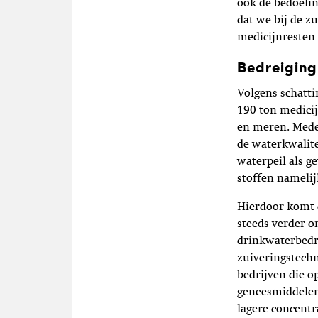
ook de bedoelin
dat we bij de z
medicijnresten 
Bedreiging
Volgens schatti
190 ton medicij
en meren. Mede
de waterkwalite
waterpeil als g
stoffen namelij
Hierdoor komt 
steeds verder o
drinkwaterbedr
zuiveringstechn
bedrijven die o
geneesmiddelen
lagere concentr