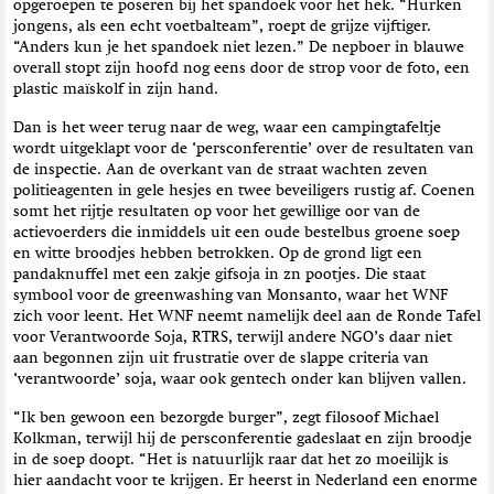
opgeroepen te poseren bij het spandoek voor het hek. “Hurken
jongens, als een echt voetbalteam”, roept de grijze vijftiger.
“Anders kun je het spandoek niet lezen.” De nepboer in blauwe
overall stopt zijn hoofd nog eens door de strop voor de foto, een
plastic maïskolf in zijn hand.
Dan is het weer terug naar de weg, waar een campingtafeltje
wordt uitgeklapt voor de ‘persconferentie’ over de resultaten van
de inspectie. Aan de overkant van de straat wachten zeven
politieagenten in gele hesjes en twee beveiligers rustig af. Coenen
somt het rijtje resultaten op voor het gewillige oor van de
actievoerders die inmiddels uit een oude bestelbus groene soep
en witte broodjes hebben betrokken. Op de grond ligt een
pandaknuffel met een zakje gifsoja in zn pootjes. Die staat
symbool voor de greenwashing van Monsanto, waar het WNF
zich voor leent. Het WNF neemt namelijk deel aan de Ronde Tafel
voor Verantwoorde Soja, RTRS, terwijl andere NGO’s daar niet
aan begonnen zijn uit frustratie over de slappe criteria van
‘verantwoorde’ soja, waar ook gentech onder kan blijven vallen.
“Ik ben gewoon een bezorgde burger”, zegt filosoof Michael
Kolkman, terwijl hij de persconferentie gadeslaat en zijn broodje
in de soep doopt. “Het is natuurlijk raar dat het zo moeilijk is
hier aandacht voor te krijgen. Er heerst in Nederland een enorme