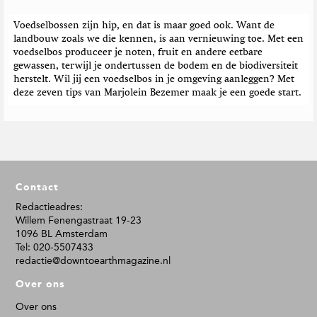
Voedselbossen zijn hip, en dat is maar goed ook. Want de
landbouw zoals we die kennen, is aan vernieuwing toe. Met een
voedselbos produceer je noten, fruit en andere eetbare
gewassen, terwijl je ondertussen de bodem en de biodiversiteit
herstelt. Wil jij een voedselbos in je omgeving aanleggen? Met
deze zeven tips van Marjolein Bezemer maak je een goede start.
F
Contact
o
o
Redactieadres:
Willem Fenengastraat 19-23
t
1096 BL Amsterdam
e
Tel: 020-5507433
r
redactie@downtoearthmagazine.nl
Over ons
Over ons