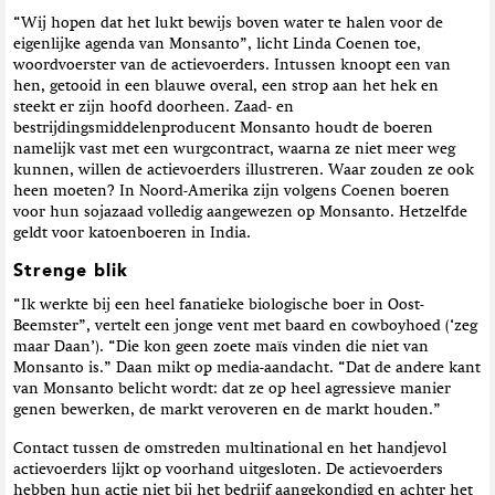
“Wij hopen dat het lukt bewijs boven water te halen voor de
eigenlijke agenda van Monsanto”, licht Linda Coenen toe,
woordvoerster van de actievoerders. Intussen knoopt een van
hen, getooid in een blauwe overal, een strop aan het hek en
steekt er zijn hoofd doorheen. Zaad- en
bestrijdingsmiddelenproducent Monsanto houdt de boeren
namelijk vast met een wurgcontract, waarna ze niet meer weg
kunnen, willen de actievoerders illustreren. Waar zouden ze ook
heen moeten? In Noord-Amerika zijn volgens Coenen boeren
voor hun sojazaad volledig aangewezen op Monsanto. Hetzelfde
geldt voor katoenboeren in India.
Strenge blik
“Ik werkte bij een heel fanatieke biologische boer in Oost-
Beemster”, vertelt een jonge vent met baard en cowboyhoed (‘zeg
maar Daan’). “Die kon geen zoete maïs vinden die niet van
Monsanto is.” Daan mikt op media-aandacht. “Dat de andere kant
van Monsanto belicht wordt: dat ze op heel agressieve manier
genen bewerken, de markt veroveren en de markt houden.”
Contact tussen de omstreden multinational en het handjevol
actievoerders lijkt op voorhand uitgesloten. De actievoerders
hebben hun actie niet bij het bedrijf aangekondigd en achter het