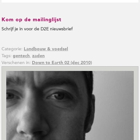
Kom op de mailinglijst
Schrijf je in voor de D2E nieuwsbrief
Categorie:
Landbouw & voedsel
Tags:
,
gentech
zaden
Verschenen in:
Down to Earth 02 (dec 2010)