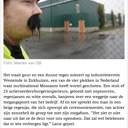
t
i
e
Foto: Marten van Dijl
Het waait guur en een dunne regen miezert op industrieterrein
Westeinde in Enkhuizen, een van de vier plekken in Nederland
waar multinational Monsanto heeft wortel geschoten. Een stuk of
25 actievoerders/burgerinspecteurs, getooid met nepsnorren,
regenjassen en witte overalls, banjeren over een weggetje naar de
toegangspoort van het bedrijf. Af en toe spreekt een man in een
beige regenjas, die zich opwerpt als ceremoniemeester, van achter
zijn zonnebril de groep toe met zijn megafoon. “Het ziet er niet
naar uit dat ze de deur voor ons opendoen. Dat zal wel betekenen
dat er iets verborgen ligt.” Lauw gejoel.