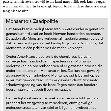
passiviteit hierover, terwijl je als land natuurlijk ook kunt zeggen:
wij willen dit niet. In Frankrijk bijvoorbeeld is deze discussie nog
lang niet beslist.”
Monsanto’s Zaadpolitie
Het Amerikaanse bedrijf Monsanto is wereldleider in genetisch
gemanipuleerd zaad en heeft hiervoor honderden patenten.
De zaden die Monsanto verkoopt zijn zodanig gemanipuleerd
dat ze resistent zijn voor het bestrijdingsmiddel Roundup, dat
Monsanto in één pakket met de zaden verkoopt.
Onder Amerikaanse boeren is de chemiereus berucht
vanwege haar ‘zaadpolitie’. Inspecteurs van Monsanto
onderzoeken op boerenbedrijven of er gewassen groeien die
onder het patent van Monsanto vallen. Dat kan het geval zijn
als ongewild gemanipuleerd Monsantozaad is beland op een
akker met gewoon zaad. In zulke gevallen claimt Monsanto
schadevergoeding van de boer. Tegen meer dan honderd
boeren startte het bedrijf een rechtszaak.
Het bedrijf staat verder te boek als agressieve lobbyist. Zo
probeert het wetgeving te veranderen, onwelgevallige
onderzoeksresultaten van tafel te krijgen en probeert het