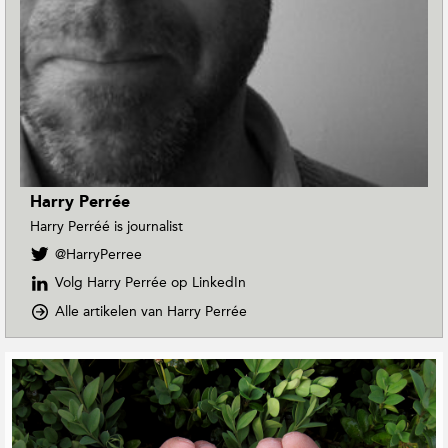
Harry Perrée
Harry Perréé is journalist
V
@HarryPerree
o
Volg Harry Perrée op LinkedIn
l
g
o
Alle artikelen van Harry Perrée
H
p
a
D
G
r
o
e
r
w
r
y
n
e
P
T
e
o
l