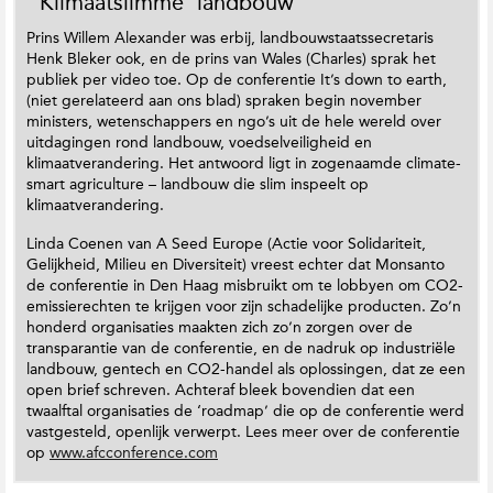
‘Klimaatslimme’ landbouw
Prins Willem Alexander was erbij, landbouwstaatssecretaris
Henk Bleker ook, en de prins van Wales (Charles) sprak het
publiek per video toe. Op de conferentie It’s down to earth,
(niet gerelateerd aan ons blad) spraken begin november
ministers, wetenschappers en ngo’s uit de hele wereld over
uitdagingen rond landbouw, voedselveiligheid en
klimaatverandering. Het antwoord ligt in zogenaamde climate-
smart agriculture – landbouw die slim inspeelt op
klimaatverandering.
Linda Coenen van A Seed Europe (Actie voor Solidariteit,
Gelijkheid, Milieu en Diversiteit) vreest echter dat Monsanto
de conferentie in Den Haag misbruikt om te lobbyen om CO2-
emissierechten te krijgen voor zijn schadelijke producten. Zo’n
honderd organisaties maakten zich zo’n zorgen over de
transparantie van de conferentie, en de nadruk op industriële
landbouw, gentech en CO2-handel als oplossingen, dat ze een
open brief schreven. Achteraf bleek bovendien dat een
twaalftal organisaties de ‘roadmap’ die op de conferentie werd
vastgesteld, openlijk verwerpt. Lees meer over de conferentie
op
www.afcconference.com