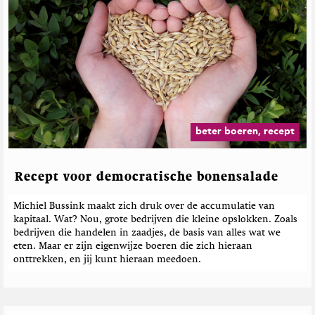
r
E
a
r
a
t
é
r
e
e
t
e
o
h
r
p
M
d
T
a
e
w
g
b
i
a
e
t
z
beter boeren, recept
t
i
r
e
n
i
r
e
c
Recept voor democratische bonensalade
h
t
Michiel Bussink maakt zich druk over de accumulatie van
e
kapitaal. Wat? Nou, grote bedrijven die kleine opslokken. Zoals
n
bedrijven die handelen in zaadjes, de basis van alles wat we
eten. Maar er zijn eigenwijze boeren die zich hieraan
onttrekken, en jij kunt hieraan meedoen.