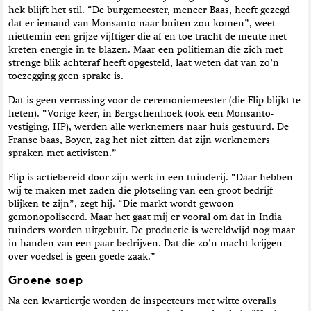
hek blijft het stil. “De burgemeester, meneer Baas, heeft gezegd
dat er iemand van Monsanto naar buiten zou komen”, weet
niettemin een grijze vijftiger die af en toe tracht de meute met
kreten energie in te blazen. Maar een politieman die zich met
strenge blik achteraf heeft opgesteld, laat weten dat van zo’n
toezegging geen sprake is.
Dat is geen verrassing voor de ceremoniemeester (die Flip blijkt te
heten). “Vorige keer, in Bergschenhoek (ook een Monsanto-
vestiging, HP), werden alle werknemers naar huis gestuurd. De
Franse baas, Boyer, zag het niet zitten dat zijn werknemers
spraken met activisten.”
Flip is actiebereid door zijn werk in een tuinderij. “Daar hebben
wij te maken met zaden die plotseling van een groot bedrijf
blijken te zijn”, zegt hij. “Die markt wordt gewoon
gemonopoliseerd. Maar het gaat mij er vooral om dat in India
tuinders worden uitgebuit. De productie is wereldwijd nog maar
in handen van een paar bedrijven. Dat die zo’n macht krijgen
over voedsel is geen goede zaak.”
Groene soep
Na een kwartiertje worden de inspecteurs met witte overalls