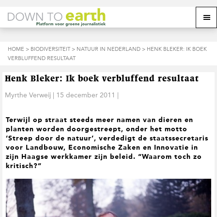
S
D
S
Z
Z
M
p
o
p
o
o
e
r
o
r
e
e
k
i
r
i
k
o
n
n
n
HOME
>
BIODIVERSITEIT
>
NATUUR IN NEDERLAND
> HENK BLEKER: IK BOEK
o
n
p
g
a
g
VERBLUFFEND RESULTAAT
p
d
n
a
n
e
d
u
s
a
r
a
e
Henk Bleker: Ik boek verbluffend resultaat
i
a
d
a
z
t
r
e
r
Myrthe Verweij
|
15 december 2011
|
e
e
d
h
d
w
e
o
e
e
Terwijl op straat steeds meer namen van dieren en
h
o
v
b
planten worden doorgestreept, onder het motto
o
f
o
s
‘Streep door de natuur’, verdedigt de staatssecretaris
o
d
e
i
voor Landbouw, Economische Zaken en Innovatie in
f
i
t
t
zijn Haagse werkkamer zijn beleid. “Waarom toch zo
d
n
t
e
kritisch?”
n
h
e
a
o
k
v
u
s
i
d
t
g
a