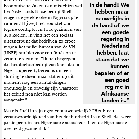
Kan Bleker als staatssecretaris van
in de hand! We
Economische Zaken dan misschien wel
hebben maar
het Nederlands-Britse bedrijf Shell
vragen de gelekte olie in Nigeria op te
nauwelijks in
ruimen? Hij zegt het voorstel van
de hand of we
tegenwoordig leven twee gezinnen van
een goede
300 koeien. Ik vind het een sociaal
regering in
uitgangspunt dat bedrijven zo groot
Nederland
mogen het milieubureau van de VN
hebben, laat
(UNEP) om hiervoor een fonds op te
zetten te steunen. “Ik heb begrepen
staan dat we
dat het dochterbedrijf van Shell dat in
kunnen
Nigeria opereert, bereid is om een
bepalen of er
storting te doen, maar dat er op dit
een goed
moment nog een aantal dingen
regime in
onduidelijk en onveilig zijn waardoor
Afrikaanse
het gebied nog niet kan worden
landen is.”
aangepakt.”
Maar is Shell in zijn ogen verantwoordelijk? “Het is een
verantwoordelijkheid van het dochterbedrijf van Shell, dat weer
participeert in het Nigeriaanse staatsbedrijf, en de Nigeriaanse
overheid gezamenlijk.”