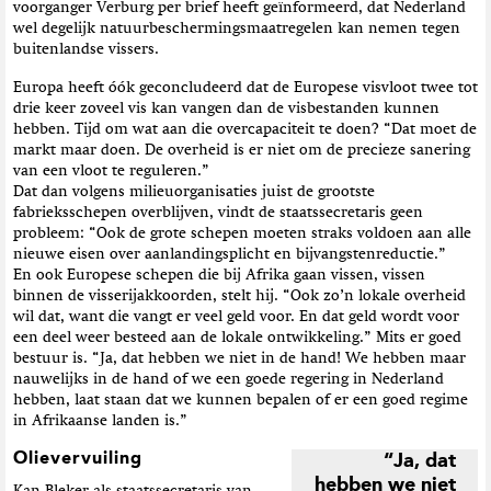
voorganger Verburg per brief heeft geïnformeerd, dat Nederland
wel degelijk natuurbeschermingsmaatregelen kan nemen tegen
buitenlandse vissers.
Europa heeft óók geconcludeerd dat de Europese visvloot twee tot
drie keer zoveel vis kan vangen dan de visbestanden kunnen
hebben. Tijd om wat aan die overcapaciteit te doen? “Dat moet de
markt maar doen. De overheid is er niet om de precieze sanering
van een vloot te reguleren.”
Dat dan volgens milieuorganisaties juist de grootste
fabrieksschepen overblijven, vindt de staatssecretaris geen
probleem: “Ook de grote schepen moeten straks voldoen aan alle
nieuwe eisen over aanlandingsplicht en bijvangstenreductie.”
En ook Europese schepen die bij Afrika gaan vissen, vissen
binnen de visserijakkoorden, stelt hij. “Ook zo’n lokale overheid
wil dat, want die vangt er veel geld voor. En dat geld wordt voor
een deel weer besteed aan de lokale ontwikkeling.” Mits er goed
bestuur is. “Ja, dat hebben we niet in de hand! We hebben maar
nauwelijks in de hand of we een goede regering in Nederland
hebben, laat staan dat we kunnen bepalen of er een goed regime
in Afrikaanse landen is.”
Olievervuiling
“Ja, dat
hebben we niet