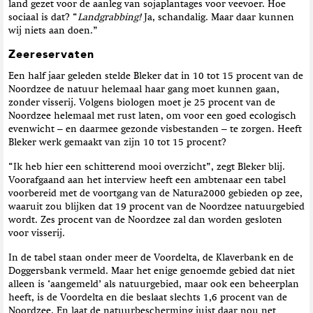
land gezet voor de aanleg van sojaplantages voor veevoer. Hoe
sociaal is dat? “
Landgrabbing!
Ja, schandalig. Maar daar kunnen
wij niets aan doen.”
Zeereservaten
Een half jaar geleden stelde Bleker dat in 10 tot 15 procent van de
Noordzee de natuur helemaal haar gang moet kunnen gaan,
zonder visserij. Volgens biologen moet je 25 procent van de
Noordzee helemaal met rust laten, om voor een goed ecologisch
evenwicht – en daarmee gezonde visbestanden – te zorgen. Heeft
Bleker werk gemaakt van zijn 10 tot 15 procent?
“Ik heb hier een schitterend mooi overzicht”, zegt Bleker blij.
Voorafgaand aan het interview heeft een ambtenaar een tabel
voorbereid met de voortgang van de Natura2000 gebieden op zee,
waaruit zou blijken dat 19 procent van de Noordzee natuurgebied
wordt. Zes procent van de Noordzee zal dan worden gesloten
voor visserij.
In de tabel staan onder meer de Voordelta, de Klaverbank en de
Doggersbank vermeld. Maar het enige genoemde gebied dat niet
alleen is ‘aangemeld’ als natuurgebied, maar ook een beheerplan
heeft, is de Voordelta en die beslaat slechts 1,6 procent van de
Noordzee. En laat de natuurbescherming juist daar nou net