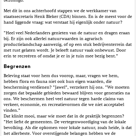
bezuinigd.
Met dit in ons achterhoofd stappen we de werkkamer van
staatssecretaris Henk Bleker (CDA) binnen. En is de meest voor de
hand liggende vraag: wat verstaat hij eigenlijk onder natuur?
“Heel veel Nederlanders genieten van de natuur en dragen eraan
bij. Er zijn ook allerlei natuurwaarden in agrarisch
productielandschap aanwezig, of op een stuk bedrijventerrein dat
met rust gelaten wordt. Je beleeft natuur vaak onbewust. Door
erin te recreëren of omdat je er in je tuin mee bezig bent.”
Begrenzen
Beleving staat voor hem dus voorop, maar, vragen we hem,
hebben flora en fauna niet ook hun eigen waarden, die
bescherming verdienen? “Jawel”, verzekert hij ons. “We moeten
zorgen dat bepaalde gebieden bewaard blijven voor generaties na
ons. We beschermen heel veel natuur tegen harde claims van
verkeer, economie, en recreatievormen die we niet acceptabel
vinden.”
Dat klinkt mooi, maar wie moet dat in de praktijk begrenzen?
“Het liefst de gemeenten. De vertegenwoordiging van de lokale
bevolking. Als die opkomen voor lokale natuur, zoals heide, is dat
het allerbeste. Voor overstijgende belangen hebben we de