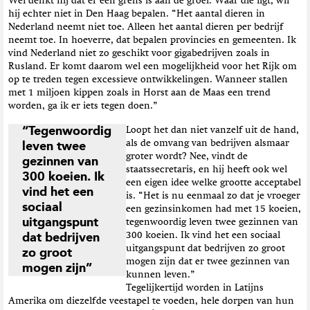
Wel denkt hij dat er een grens is aan de groei. Waar die ligt, wil
hij echter niet in Den Haag bepalen. “Het aantal dieren in
Nederland neemt niet toe. Alleen het aantal dieren per bedrijf
neemt toe. In hoeverre, dat bepalen provincies en gemeenten. Ik
vind Nederland niet zo geschikt voor gigabedrijven zoals in
Rusland. Er komt daarom wel een mogelijkheid voor het Rijk om
op te treden tegen excessieve ontwikkelingen. Wanneer stallen
met 1 miljoen kippen zoals in Horst aan de Maas een trend
worden, ga ik er iets tegen doen.”
“Tegenwoordig
Loopt het dan niet vanzelf uit de hand,
als de omvang van bedrijven alsmaar
leven twee
groter wordt? Nee, vindt de
gezinnen van
staatssecretaris, en hij heeft ook wel
300 koeien. Ik
een eigen idee welke grootte acceptabel
vind het een
is. “Het is nu eenmaal zo dat je vroeger
sociaal
een gezinsinkomen had met 15 koeien,
uitgangspunt
tegenwoordig leven twee gezinnen van
300 koeien. Ik vind het een sociaal
dat bedrijven
uitgangspunt dat bedrijven zo groot
zo groot
mogen zijn dat er twee gezinnen van
mogen zijn”
kunnen leven.”
Tegelijkertijd worden in Latijns
Amerika om diezelfde veestapel te voeden, hele dorpen van hun