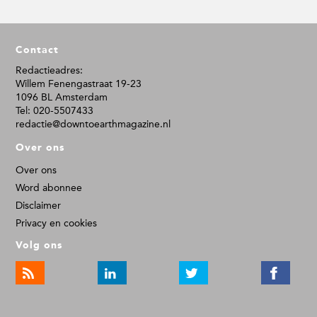
F
Contact
o
o
Redactieadres:
Willem Fenengastraat 19-23
t
1096 BL Amsterdam
e
Tel: 020-5507433
r
redactie@downtoearthmagazine.nl
Over ons
Over ons
Word abonnee
Disclaimer
Privacy en cookies
Volg ons