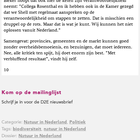
Bleker hoopt dat ook hier de keten zijn verantwoordelijkheid
neemt: “Collega Rosenthal en ik hebben ook in de Kamer gezegd
dat we Shell met regelmaat aanspreken op de
verantwoordelijkheid om stappen te zetten. Dat is misschien een
druppel op de rots. Maar dat is wat je kunt. Wij kunnen het niet
oplossen vanuit Nederland.”
Samengevat: provincies, gemeenten en de markt kunnen goed
zonder overheidsbemoeienis, en bezuinigen, dat moet iedereen.
Nee, alle kritiek ten spijt, hij doet enorm zijn best. “Met
verbluffend resultaat”, vindt hij zelf.
10
Kom op de mailinglijst
Schrijf je in voor de D2E nieuwsbrief
Categorie:
,
Natuur in Nederland
Politiek
Tags:
,
biodiversiteit
natuur in Nederland
Dossier:
Natuur in Nederland