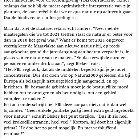
Het Planbureau voor de leefomgeving (PBL) constateerde echter
onlangs dat ook bij de meest optimistische interpretatie van zijn
plannen, de kans reëel is dat we er qua natuur op achteruit gaan.
Dat de biodiversiteit in het geding is.
Maar dat ziet de staatssecretaris echt anders. “Nee, met de
maatregelen die we tot 2021 treffen staat de natuur er béter voor
dan in 2010 het geval was.” Want er komt tot 2021 ongeveer
veertig keer de Maasvlakte aan nieuwe natuur bij, op reeds
aangekochte grond die jarenlang nog aan boeren verpacht is, in
plaats van er natuur van te maken. “En dat terwijl de euro en
pensioenen onder druk staan”, zegt Bleker trots.
“Het PBL zegt ook, dat als de middelen beperkt zijn je je moet
concentreren. Dus dat doen we: op Natura2000 gebieden die bij
Europa als belangrijk natuurgebied zijn aangemeld, en op
inrichten. Bij bestaande gebieden moet je de bestuurlijke moed
hebben om te onteigenen als het nodig is, om een gebied
compleet te maken.”
En toch onderschrijft het PBL deze aanpak niet, dat is dan wel
bijzonder. “Geen enkele politieke partij heeft extra geld ingeboekt
voor natuur,” schuift Bleker het punt terzijde. “Dus ik zie heel
veel krokodillentranen, heel veel!” Kortom, hij doet het eigenlijk
prima? “Ik doe het zo goed mogelijk. En met verbluffend
resultaat!”