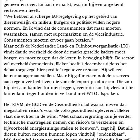
gemeenten over. En aan de markt, waarin hij een ongekend
vertrouwen heeft.
“We hebben al scherpe EU-regelgeving op het gebied van
dierenwelzijn en milieu. Burgers en politiek willen hogere
normen. En ik vind dat de consumenten dat maar moeten
waarmaken, samen met supermarkten en de vleesindustrie.
Consumenten moeten ervoor gaan betalen.”
Maar zelfs de Nederlandse Land- en Tuinbouworganisatie (LTO)
vindt dat de overheid de door de markt gestelde kaders moet
borgen en moet zorgen dat de keten in beweging blijft. De sector
wíl overheidsbemoeienis. Bleker heeft 1 december tijdens het
debat toegezegd hier positief tegenover te staan. Hij wil een
ketenmanager aanstellen. Maar hij gaf meteen ook de reserves
aan tegenover bedrijven die voor de export produceren. Die zou
hij niet aan banden kunnen leggen, evenmin kan hij vlees uit het
buitenland tegenhouden in verband met WTO-afspraken.
Het RIVM, de GGD en de Gezondheidsraad waarschuwen dat
megastallen risico’s voor de volksgezondheid opleveren. Bleker
slaat die echter in de wind. “Met schaalvergroting kun je eerder
technische maatregelen nemen om risico’s te verkleinen en
bijvoorbeeld energiezuinige stallen te bouwen”, zegt hij. Dat alle
dieren buiten moeten kunnen lopen vindt hij “ondenkbaar”.