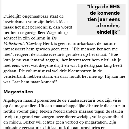
“Ik ga de EHS
de komende
Duidelijk: ongenaakbaar staat de
tien jaar eens
bewindsman voor zijn beleid. Maar
afronden,
maak het niet persoonlijk, dan wordt
eindelijk”
het hem te gortig. Bert Wagendorp
schreef in zijn column in
De
Volkskrant
: ‘Cowboy Henk is geen natuurbarbaar, de natuur
interesseert hem gewoon geen reet.’ “Die mensen kennen me
niet”, reageert de staatssecretaris gestoken op het citaat. “Hoe
kun je nu van iemand zeggen, ‘het interesseert hem niet’, als je
niet eens weet wat diegene drijft en wat hij dertig jaar lang heeft
gedaan! Die columnist zal wel drie bloempotten in de
vensterbank hebben staan, en daar houdt het mee op. Hij kan me
wat. Laat hem maar komen!”
Megastallen
Afgelopen maand presenteerde de staatssecretaris ook zijn visie
op de megastallen. Uit een maatschappelijke discussie die aan zijn
notitie vooraf ging, bleken Nederlanders massaal tegen de stallen
te zijn op grond van zorgen over dierenwelzijn, volksgezondheid
en milieu. Bleker wil echter geen verbod op megastallen. Zijn
oplossing verrast niet: hij laat ook dit aan provincies en