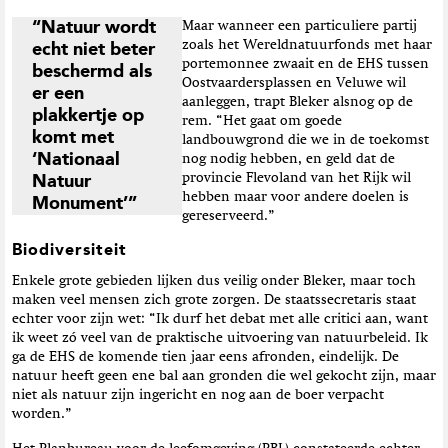
“Natuur wordt
Maar wanneer een particuliere partij
zoals het Wereldnatuurfonds met haar
echt niet beter
portemonnee zwaait en de EHS tussen
beschermd als
Oostvaardersplassen en Veluwe wil
er een
aanleggen, trapt Bleker alsnog op de
plakkertje op
rem. “Het gaat om goede
komt met
landbouwgrond die we in de toekomst
‘Nationaal
nog nodig hebben, en geld dat de
provincie Flevoland van het Rijk wil
Natuur
hebben maar voor andere doelen is
Monument’”
gereserveerd.”
Biodiversiteit
Enkele grote gebieden lijken dus veilig onder Bleker, maar toch
maken veel mensen zich grote zorgen. De staatssecretaris staat
echter voor zijn wet: “Ik durf het debat met alle critici aan, want
ik weet zó veel van de praktische uitvoering van natuurbeleid. Ik
ga de EHS de komende tien jaar eens afronden, eindelijk. De
natuur heeft geen ene bal aan gronden die wel gekocht zijn, maar
niet als natuur zijn ingericht en nog aan de boer verpacht
worden.”