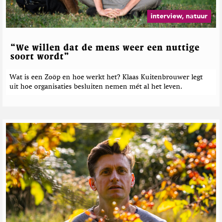
e
b
T
a
r
e
w
z
interview, natuur
w
i
i
r
e
t
n
i
i
t
e
c
“We willen dat de mens weer een nuttige
j
e
h
soort wordt”
r
t
e
Wat is een Zoöp en hoe werkt het? Klaas Kuitenbrouwer legt
uit hoe organisaties besluiten nemen mét al het leven.
n