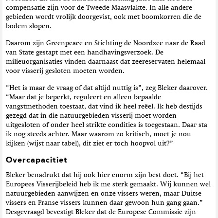
compensatie zijn voor de Tweede Maasvlakte. In alle andere
gebieden wordt vrolijk doorgevist, ook met boomkorren die de
bodem slopen.
Daarom zijn Greenpeace en Stichting de Noordzee naar de Raad
van State gestapt met een handhavingsverzoek. De
milieuorganisaties vinden daarnaast dat zeereservaten helemaal
voor visserij gesloten moeten worden.
“Het is maar de vraag of dat altijd nuttig is”, zeg Bleker daarover.
“Maar dat je beperkt, reguleert en alleen bepaalde
vangstmethoden toestaat, dat vind ik heel reëel. Ik heb destijds
gezegd dat in die natuurgebieden visserij moet worden
uitgesloten of onder heel strikte condities is toegestaan. Daar sta
ik nog steeds achter. Maar waarom zo kritisch, moet je nou
kijken (wijst naar tabel), dit ziet er toch hoopvol uit?”
Overcapacitiet
Bleker benadrukt dat hij ook hier enorm zijn best doet. “Bij het
Europees Visserijbeleid heb ik me sterk gemaakt. Wij kunnen wel
natuurgebieden aanwijzen en onze vissers weren, maar Duitse
vissers en Franse vissers kunnen daar gewoon hun gang gaan.”
Desgevraagd bevestigt Bleker dat de Europese Commissie zijn