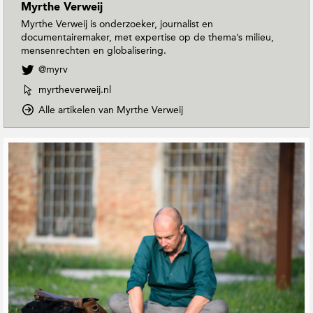
Myrthe Verweij
Myrthe Verweij is onderzoeker, journalist en
documentairemaker, met expertise op de thema’s milieu,
mensenrechten en globalisering.
V
@myrv
o
W
myrtheverweij.nl
l
e
g
o
Alle artikelen van Myrthe Verweij
b
M
p
s
y
D
i
G
r
o
t
e
t
w
e
r
h
n
v
e
e
T
a
V
o
l
n
e
E
a
M
r
a
t
y
w
r
e
r
e
t
e
t
i
h
h
r
j
M
e
d
o
a
V
e
p
g