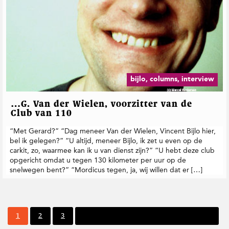
bijlo, columns, interview
…G. Van der Wielen, voorzitter van de
Club van 110
“Met Gerard?” “Dag meneer Van der Wielen, Vincent Bijlo hier,
bel ik gelegen?” “U altijd, meneer Bijlo, ik zet u even op de
carkit, zo, waarmee kan ik u van dienst zijn?” “U hebt deze club
opgericht omdat u tegen 130 kilometer per uur op de
snelwegen bent?” “Mordicus tegen, ja, wij willen dat er […]
P
P
P
1
2
3
Volgende pagina
a
a
a