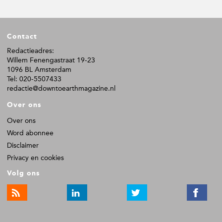
g
g
g
i
i
i
n
n
n
F
a
a
a
Contact
o
o
Redactieadres:
Willem Fenengastraat 19-23
t
1096 BL Amsterdam
e
Tel: 020-5507433
r
redactie@downtoearthmagazine.nl
Over ons
Over ons
Word abonnee
Disclaimer
Privacy en cookies
Volg ons