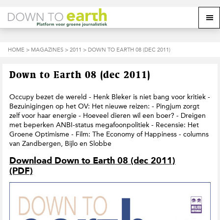
S
D
S
Z
Z
M
p
o
p
o
o
e
r
o
r
e
e
k
i
r
i
k
o
n
n
n
HOME
>
MAGAZINES
>
2011
> DOWN TO EARTH 08 (DEC 2011)
o
n
p
g
a
g
p
d
n
a
n
e
d
u
Down to Earth 08 (dec 2011)
s
a
r
a
e
i
a
d
a
z
t
r
e
r
Occupy bezet de wereld - Henk Bleker is niet bang voor kritiek -
e
e
d
h
d
Bezuinigingen op het OV: Het nieuwe reizen: - Pingjum zorgt
w
e
o
e
zelf voor haar energie - Hoeveel dieren wil een boer? - Dreigen
e
h
o
v
met beperken ANBI-status megafoonpolitiek - Recensie: Het
b
o
f
o
Groene Optimisme - Film: The Economy of Happiness - columns
s
o
d
e
van Zandbergen, Bijlo en Slobbe
i
f
i
t
t
d
n
t
Download Down to Earth 08 (dec 2011)
e
n
h
e
(PDF)
a
o
k
v
u
s
i
d
t
g
a