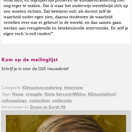
omarmen, en tegelijkertijd proberen de klimaatverandering niet
nog erger te maken. Dat is waar het onderwijs wereldwijd zich op
zou moeten richten. Dat betekent ook: als docent zelf de
waarheid onder ogen zien, daarna studenten de waarheid
vertellen over wat er gebeurt in de wereld, en dan samen gaan
werken aan vreugdevolle en betekenisvolle interventies. En zelf je
eigen rock-’n-roll vinden!”
Kom op de mailinglijst
Schrijf je in voor de D2E nieuwsbrief
Categorie:
,
Klimaatverandering
Interview
Tags:
,
,
,
,
Hoop
vreugde
Ginie Servant-Miklos
Klimaatschool
,
,
collapsology
rotterdam
onderwijs
Verschenen in:
Down to Earth 95