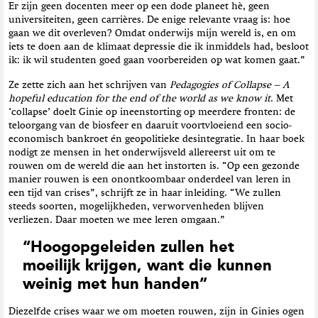
Er zijn geen docenten meer op een dode planeet hè, geen
universiteiten, geen carrières. De enige relevante vraag is: hoe
gaan we dit overleven? Omdat onderwijs mijn wereld is, en om
iets te doen aan de klimaat depressie die ik inmiddels had, besloot
ik: ik wil studenten goed gaan voorbereiden op wat komen gaat.”
Ze zette zich aan het schrijven van
Pedagogies of Collapse – A
hopeful education for the end of the world as we know it
. Met
‘collapse’ doelt Ginie op ineenstorting op meerdere fronten: de
teloorgang van de biosfeer en daaruit voortvloeiend een socio-
economisch bankroet én geopolitieke desintegratie. In haar boek
nodigt ze mensen in het onderwijsveld allereerst uit om te
rouwen om de wereld die aan het instorten is. “Op een gezonde
manier rouwen is een onontkoombaar onderdeel van leren in
een tijd van crises”, schrijft ze in haar inleiding. “We zullen
steeds soorten, mogelijkheden, verworvenheden blijven
verliezen. Daar moeten we mee leren omgaan.”
“Hoogopgeleiden zullen het
moeilijk krijgen, want die kunnen
weinig met hun handen”
Diezelfde crises waar we om moeten rouwen, zijn in Ginies ogen