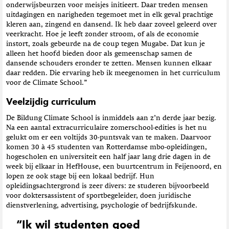
onderwijsbeurzen voor meisjes initieert. Daar treden mensen
uitdagingen en narigheden tegemoet met in elk geval prachtige
kleren aan, zingend en dansend. Ik heb daar zoveel geleerd over
veerkracht. Hoe je leeft zonder stroom, of als de economie
instort, zoals gebeurde na de coup tegen Mugabe. Dat kun je
alleen het hoofd bieden door als gemeenschap samen de
dansende schouders eronder te zetten. Mensen kunnen elkaar
daar redden. Die ervaring heb ik meegenomen in het curriculum
voor de Climate School.”
Veelzijdig curriculum
De Bildung Climate School is inmiddels aan z’n derde jaar bezig.
Na een aantal extracurriculaire zomerschool-edities is het nu
gelukt om er een voltijds 30-puntsvak van te maken. Daarvoor
komen 30 à 45 studenten van Rotterdamse mbo-opleidingen,
hogescholen en universiteit een half jaar lang drie dagen in de
week bij elkaar in HefHouse, een buurtcentrum in Feijenoord, en
lopen ze ook stage bij een lokaal bedrijf. Hun
opleidingsachtergrond is zeer divers: ze studeren bijvoorbeeld
voor doktersassistent of sportbegeleider, doen juridische
dienstverlening, advertising, psychologie of bedrijfskunde.
“Ik wil studenten goed