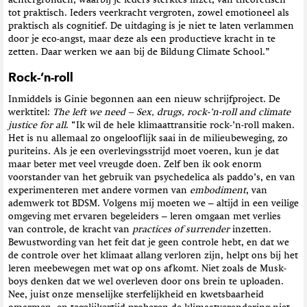
achtergronden, waarbij je ieders sterktes inzet, van theoretisch
tot praktisch. Ieders veerkracht vergroten, zowel emotioneel als
praktisch als cognitief. De uitdaging is je niet te laten verlammen
door je eco-angst, maar deze als een productieve kracht in te
zetten. Daar werken we aan bij de Bildung Climate School.”
Rock-’n-roll
Inmiddels is Ginie begonnen aan een nieuw schrijfproject. De
werktitel:
The left we need – Sex, drugs, rock-’n-roll and climate
justice for all
. “Ik wil de hele klimaattransitie rock-’n-roll maken.
Het is nu allemaal zo ongelooflijk saai in de milieubeweging, zo
puriteins. Als je een overlevingsstrijd moet voeren, kun je dat
maar beter met veel vreugde doen. Zelf ben ik ook enorm
voorstander van het gebruik van psychedelica als paddo’s, en van
experimenteren met andere vormen van
embodiment
, van
ademwerk tot BDSM. Volgens mij moeten we – altijd in een veilige
omgeving met ervaren begeleiders – leren omgaan met verlies
van controle, de kracht van
practices of surrender
inzetten.
Bewustwording van het feit dat je geen controle hebt, en dat we
de controle over het klimaat allang verloren zijn, helpt ons bij het
leren meebewegen met wat op ons afkomt. Niet zoals de Musk-
boys denken dat we wel overleven door ons brein te uploaden.
Nee, juist onze menselijke sterfelijkheid en kwetsbaarheid