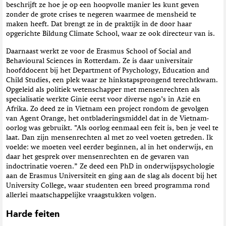
beschrijft ze hoe je op een hoopvolle manier les kunt geven
zonder de grote crises te negeren waarmee de mensheid te
maken heeft. Dat brengt ze in de praktijk in de door haar
opgerichte Bildung Climate School, waar ze ook directeur van is.
Daarnaast werkt ze voor de Erasmus School of Social and
Behavioural Sciences in Rotterdam. Ze is daar universitair
hoofddocent bij het Department of Psychology, Education and
Child Studies, een plek waar ze hinkstapsprongend terechtkwam.
Opgeleid als politiek wetenschapper met mensenrechten als
specialisatie werkte Ginie eerst voor diverse ngo’s in Azië en
Afrika. Zo deed ze in Vietnam een project rondom de gevolgen
van Agent Orange, het ontbladeringsmiddel dat in de Vietnam-
oorlog was gebruikt. “Als oorlog eenmaal een feit is, ben je veel te
laat. Dan zijn mensenrechten al met zo veel voeten getreden. Ik
voelde: we moeten veel eerder beginnen, al in het onderwijs, en
daar het gesprek over mensenrechten en de gevaren van
indoctrinatie voeren.” Ze deed een PhD in onderwijspsychologie
aan de Erasmus Universiteit en ging aan de slag als docent bij het
University College, waar studenten een breed programma rond
allerlei maatschappelijke vraagstukken volgen.
Harde feiten