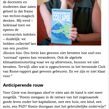
de docenten en
studenten daar zaten
geheel in dat frame
van techno-magisch
denken. Mij werd –
helemaal toen we
opeens de
coronacrisis indoken
– duidelijk: we
hebben collectief last
van een
positive
illusion bias
. Ons brein kan gewoon niet bevatten hoe snel ons
‘normaal’ opeens kan veranderen. Ook de algehele
klimaatineenstorting waar we op afstevenen, kunnen we niet
bevatten. Terwijl: alles wat is opgeschreven in het beroemde Club
van Rome-rapport gaat gewoon gebeuren. En we zijn er niet klaar
voor.”
Anticiperende rouw
Voor Ginie was doorgaan alsof er niets aan de hand is niet meer
mogelijk. “Hoezo meegaan in de ratrace van het zogenaamde
goede leven onder het kapitalisme, met een huis, een kind, een
auto, een PhD? Hoezo doorgaan met het gebruikelijke onderwijs?