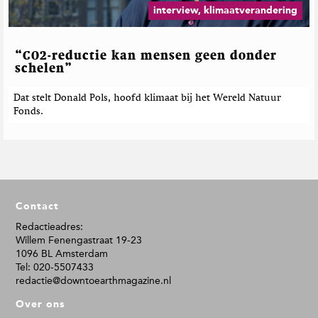
interview, klimaatverandering
“CO2-reductie kan mensen geen donder
schelen”
Dat stelt Donald Pols, hoofd klimaat bij het Wereld Natuur
Fonds.
F
Contact
o
o
Redactieadres:
Willem Fenengastraat 19-23
t
1096 BL Amsterdam
e
Tel: 020-5507433
r
redactie@downtoearthmagazine.nl
Over ons