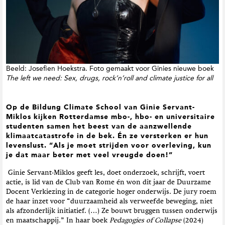
t
i
e
Beeld: Josefien Hoekstra. Foto gemaakt voor Ginies nieuwe boek
The left we need: Sex, drugs, rock’n’roll and climate justice for all
Op de Bildung Climate School van Ginie Servant-
Miklos kijken Rotterdamse mbo-, hbo- en universitaire
studenten samen het beest van de aanzwellende
klimaatcatastrofe in de bek. Én ze versterken er hun
levenslust. “Als je moet strijden voor overleving, kun
je dat maar beter met veel vreugde doen!”
Ginie Servant-Miklos geeft les, doet onderzoek, schrijft, voert
actie, is lid van de Club van Rome én won dit jaar de Duurzame
Docent Verkiezing in de categorie hoger onderwijs. De jury roem
de haar inzet voor “duurzaamheid als verweefde beweging, niet
als afzonderlijk initiatief. (…) Ze bouwt bruggen tussen onderwijs
en maatschappij.” In haar boek
Pedagogies of Collapse
(2024)