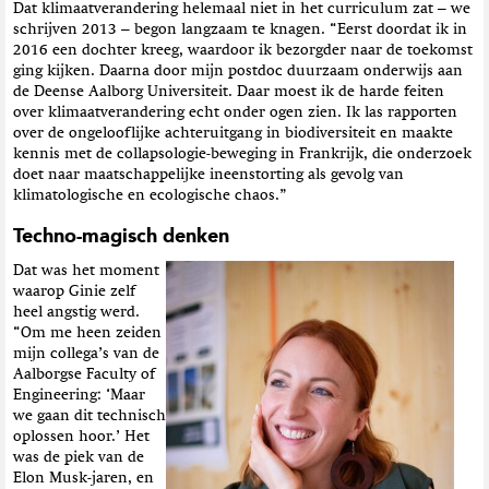
Dat klimaatverandering helemaal niet in het curriculum zat – we
schrijven 2013 – begon langzaam te knagen. “Eerst doordat ik in
2016 een dochter kreeg, waardoor ik bezorgder naar de toekomst
ging kijken. Daarna door mijn postdoc duurzaam onderwijs aan
de Deense Aalborg Universiteit. Daar moest ik de harde feiten
over klimaatverandering echt onder ogen zien. Ik las rapporten
over de ongelooflijke achteruitgang in biodiversiteit en maakte
kennis met de collapsologie-beweging in Frankrijk, die onderzoek
doet naar maatschappelijke ineenstorting als gevolg van
klimatologische en ecologische chaos.”
Techno-magisch denken
Dat was het moment
waarop Ginie zelf
heel angstig werd.
“Om me heen zeiden
mijn collega’s van de
Aalborgse Faculty of
Engineering: ‘Maar
we gaan dit technisch
oplossen hoor.’ Het
was de piek van de
Elon Musk-jaren, en