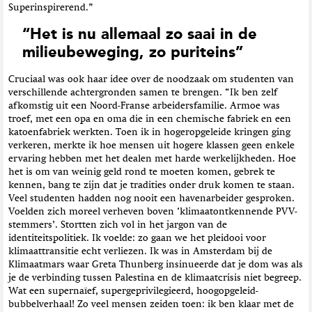
Superinspirerend.”
“Het is nu allemaal zo saai in de
milieubeweging, zo puriteins”
Cruciaal was ook haar idee over de noodzaak om studenten van
verschillende achtergronden samen te brengen. “Ik ben zelf
afkomstig uit een Noord-Franse arbeidersfamilie. Armoe was
troef, met een opa en oma die in een chemische fabriek en een
katoenfabriek werkten. Toen ik in hogeropgeleide kringen ging
verkeren, merkte ik hoe mensen uit hogere klassen geen enkele
ervaring hebben met het dealen met harde werkelijkheden. Hoe
het is om van weinig geld rond te moeten komen, gebrek te
kennen, bang te zijn dat je tradities onder druk komen te staan.
Veel studenten hadden nog nooit een havenarbeider gesproken.
Voelden zich moreel verheven boven ‘klimaatontkennende PVV-
stemmers’. Stortten zich vol in het jargon van de
identiteitspolitiek. Ik voelde: zo gaan we het pleidooi voor
klimaattransitie echt verliezen. Ik was in Amsterdam bij de
Klimaatmars waar Greta Thunberg insinueerde dat je dom was als
je de verbinding tussen Palestina en de klimaatcrisis niet begreep.
Wat een supernaïef, supergeprivilegieerd, hoogopgeleid-
bubbelverhaal! Zo veel mensen zeiden toen: ik ben klaar met de