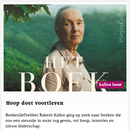
D
G
o
e
w
r
n
e
T
o
l
E
a
a
t
r
e
t
e
h
r
M
d
a
e
g
b
a
e
z
kalloe leest
i
r
n
i
e
c
Hoop doet voortleven
h
t
Boekenliefhebber Rakesh Kalloe ging op zoek naar boeken die
e
ons een steuntje in onze rug geven, vol hoop, intenties en
n
nieuw leiderschap.