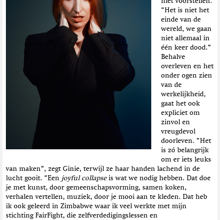
niet voorstellen.
“Het is niet het
einde van de
wereld, we gaan
niet allemaal in
één keer dood.”
Behalve
overleven en het
onder ogen zien
van de
werkelijkheid,
gaat het ook
expliciet om
zinvol en
vreugdevol
doorleven. “Het
is zó belangrijk
om er iets leuks
van maken”, zegt Ginie, terwijl ze haar handen lachend in de
lucht gooit. “Een
joyful collapse
is wat we nodig hebben. Dat doe
je met kunst, door gemeenschapsvorming, samen koken,
verhalen vertellen, muziek, door je mooi aan te kleden. Dat heb
ik ook geleerd in Zimbabwe waar ik veel werkte met mijn
stichting FairFight, die zelfverdedigingslessen en