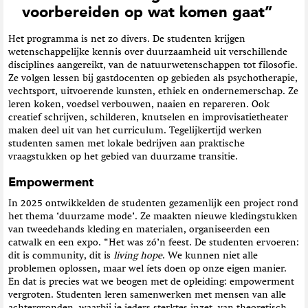
voorbereiden op wat komen gaat”
Het programma is net zo divers. De studenten krijgen
wetenschappelijke kennis over duurzaamheid uit verschillende
disciplines aangereikt, van de natuurwetenschappen tot filosofie.
Ze volgen lessen bij gastdocenten op gebieden als psychotherapie,
vechtsport, uitvoerende kunsten, ethiek en ondernemerschap. Ze
leren koken, voedsel verbouwen, naaien en repareren. Ook
creatief schrijven, schilderen, knutselen en improvisatietheater
maken deel uit van het curriculum. Tegelijkertijd werken
studenten samen met lokale bedrijven aan praktische
vraagstukken op het gebied van duurzame transitie.
Empowerment
In 2025 ontwikkelden de studenten gezamenlijk een project rond
het thema ‘duurzame mode’. Ze maakten nieuwe kledingstukken
van tweedehands kleding en materialen, organiseerden een
catwalk en een expo. “Het was zó’n feest. De studenten ervoeren:
dit is community, dit is
living hope
. We kunnen niet alle
problemen oplossen, maar wel íets doen op onze eigen manier.
En dat is precies wat we beogen met de opleiding: empowerment
vergroten. Studenten leren samenwerken met mensen van alle