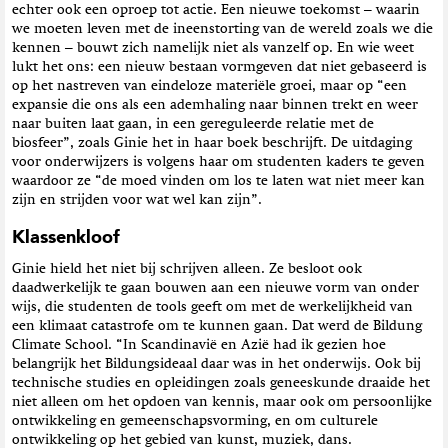
echter ook een oproep tot actie. Een nieuwe toekomst – waarin
we moeten leven met de ineenstorting van de wereld zoals we die
kennen – bouwt zich namelijk niet als vanzelf op. En wie weet
lukt het ons: een nieuw bestaan vormgeven dat niet gebaseerd is
op het nastreven van eindeloze materiële groei, maar op “een
expansie die ons als een ademhaling naar binnen trekt en weer
naar buiten laat gaan, in een gereguleerde relatie met de
biosfeer”, zoals Ginie het in haar boek beschrijft. De uitdaging
voor onderwijzers is volgens haar om studenten kaders te geven
waardoor ze “de moed vinden om los te laten wat niet meer kan
zijn en strijden voor wat wel kan zijn”.
Klassenkloof
Ginie hield het niet bij schrijven alleen. Ze besloot ook
daadwerkelijk te gaan bouwen aan een nieuwe vorm van onder
wijs, die studenten de tools geeft om met de werkelijkheid van
een klimaat catastrofe om te kunnen gaan. Dat werd de Bildung
Climate School. “In Scandinavië en Azië had ik gezien hoe
belangrijk het Bildungsideaal daar was in het onderwijs. Ook bij
technische studies en opleidingen zoals geneeskunde draaide het
niet alleen om het opdoen van kennis, maar ook om persoonlijke
ontwikkeling en gemeenschapsvorming, en om culturele
ontwikkeling op het gebied van kunst, muziek, dans.