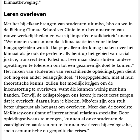
klimaatbeweging.”
Leren overleven
Met het bij elkaar brengen van studenten uit mbo, hbo en wo in
de Bildung Climate School zet Ginie in op het omarmen van
rauwe werkelijkheden en wat zij ‘imperfecte solidariteit’ noemt.
“We moeten voorkomen dat klimaatactie iets voor linkse
hoogopgeleiden wordt. Dat je je alleen druk mag maken over het
klimaat als je ook de perfecte ally bent op het gebied van racial
justice, transrechten, Palestina. Leer maar deals sluiten, andere
opvattingen te tolereren om tot een gezamenlijk doel te komen.”
Het mixen van studenten van verschillende opleidingstypen dient
ook nog een ander belangrijk doel. “Hoogopgeleiden, met al hun
theoretische kennis, zullen het moeilijk krijgen om de
ineenstorting te overleven, want die kunnen weinig met hun
handen. Terwijl de collapsologen ons leren: je moet eerst zorgen
dat je overleeft, daarna kun je bloeien. Mbo’ers zijn een stuk
beter uitgerust als het gaat om overleven. Meer dan de zoveelste
McKinsey-consultant of international relations-specialist. Door
opleidingsniveaus te mengen, kunnen al onze studenten de
vaardigheden aanleren om te kunnen overleven bij ecologische,
socio-economische en geopolitieke crises.”