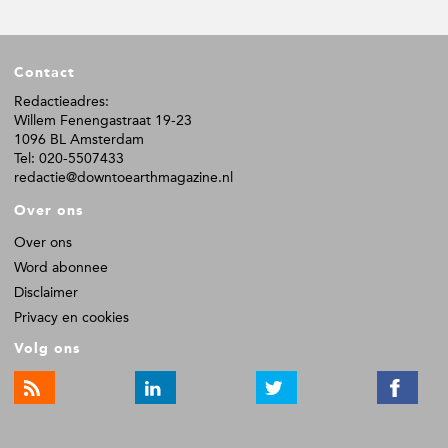
r
n
n
n
n
i
a
a
a
a
m
F
p
Contact
o
a
o
Redactieadres:
g
Willem Fenengastraat 19-23
t
i
1096 BL Amsterdam
n
e
Tel: 020-5507433
a
r
redactie@downtoearthmagazine.nl
'
s
Over ons
z
i
Over ons
j
Word abonnee
n
w
Disclaimer
e
Privacy en cookies
g
g
Volg ons
e
l
a
t
e