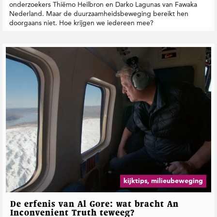
onderzoekers Thiëmo Heilbron en Darko Lagunas van Fawaka
Nederland. Maar de duurzaamheidsbeweging bereikt hen
doorgaans niet. Hoe krijgen we iedereen mee?
kijktips, milieubeweging
De erfenis van Al Gore: wat bracht An
Inconvenient Truth teweeg?