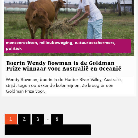
mensenrechten, milieubeweging, natuurbeschermers,
politiek
Boerin Wendy Bowman is de Goldman
Prize winnaar voor Australië en Oceanië
Wendy Bowman, boerin in de Hunter River Valley, Australië,
strijdt tegen oprukkende kolenmijnen. Ze kreeg er een
Goldman Prize voor.
I
P
P
P
P
1
2
3
…
8
n
a
a
a
a
t
Volgende pagina
g
g
g
g
e
i
i
i
i