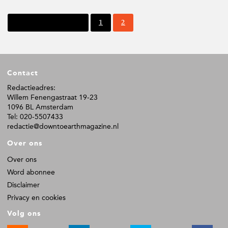
P
P
Vorige pagina
1
2
a
a
g
g
i
i
n
n
F
a
a
Contact
o
o
Redactieadres:
Willem Fenengastraat 19-23
t
1096 BL Amsterdam
e
Tel: 020-5507433
r
redactie@downtoearthmagazine.nl
Over ons
Over ons
Word abonnee
Disclaimer
Privacy en cookies
Volg ons