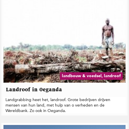
t
i
e
landbouw & voedsel, landroof
Landroof in Oeganda
Landgrabbing heet het, landroof. Grote bedrijven drijven
mensen van hun land, met hulp van o­ verheden en de
Wereldbank. Zo ook in Oeganda.