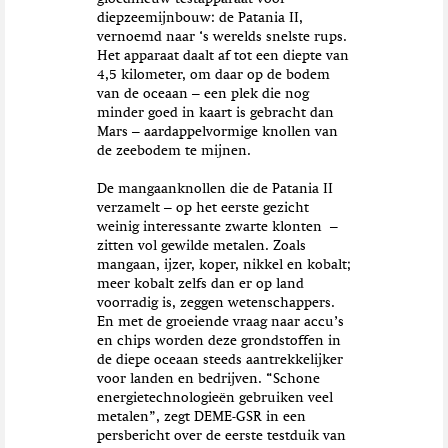
diepzeemijnbouw: de Patania II,
vernoemd naar ‘s werelds snelste rups.
Het apparaat daalt af tot een diepte van
4,5 kilometer, om daar op de bodem
van de oceaan – een plek die nog
minder goed in kaart is gebracht dan
Mars – aardappelvormige knollen van
de zeebodem te mijnen.
De mangaanknollen die de Patania II
verzamelt – op het eerste gezicht
weinig interessante zwarte klonten –
zitten vol gewilde metalen. Zoals
mangaan, ijzer, koper, nikkel en kobalt;
meer kobalt zelfs dan er op land
voorradig is, zeggen wetenschappers.
En met de groeiende vraag naar accu’s
en chips worden deze grondstoffen in
de diepe oceaan steeds aantrekkelijker
voor landen en bedrijven. “Schone
energietechnologieën gebruiken veel
metalen”, zegt DEME-GSR in een
persbericht over de eerste testduik van