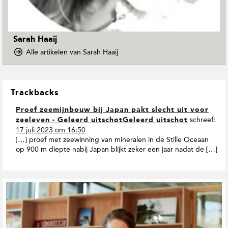
Sarah Haaij
o
Alle artikelen van Sarah Haaij
p
D
o
L
w
Trackbacks
e
n
e
T
Proef zeemijnbouw bij Japan pakt slecht uit voor
s
o
schreef:
zeeleven - Geleerd uitschotGeleerd uitschot
I
E
17 juli 2023 om 16:50
n
a
[…] proef met zeewinning van mineralen in de Stille Oceaan
r
t
op 900 m diepte nabij Japan blijkt zeker een jaar nadat de […]
t
e
h
r
M
a
G
a
c
e
g
t
r
a
i
e
z
e
i
l