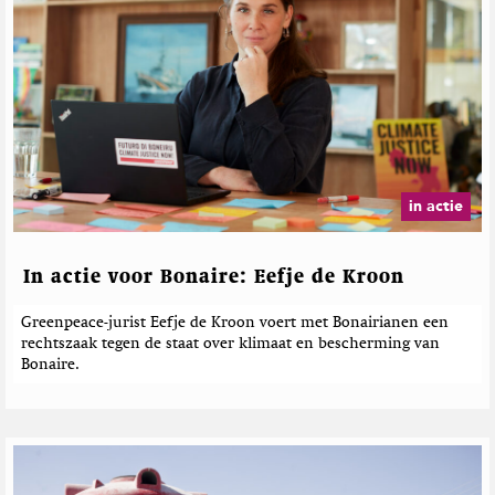
s
n
a
e
t
e
e
r
d
e
b
e
in actie
r
i
c
In actie voor Bonaire: Eefje de Kroon
h
t
Greenpeace-jurist Eefje de Kroon voert met Bonairianen een
e
rechtszaak tegen de staat over klimaat en bescherming van
n
Bonaire.