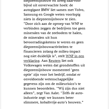
diepzeemijnbouw en kreeg daarvoor
bijval uit onverwachte hoek: de
autogigant BMW liet samen met Volvo,
Samsung en Google weten voorlopig
niets in diepzeemijnbouw te zien.
“Door zich aan de oproep van WNF te
verbinden zeggen de bedrijven toe geen
mineralen van de zeebodem te halen,
de mineralen uit hun
bevoorradingsketens te weren en geen
diepzeemijnbouwactiviteiten te
financieren zolang de milieu-impact
nog niet duidelijk is”, stelt
WNF in een
verklaring
. Aan
Reuters
liet ook
Volkswagen weten dat grondstoffen uit
diepzeemijnbouw momenteel ‘geen
optie’ zijn voor het bedrijf, omdat er
onvoldoende wetenschappelijke
gegevens zijn om de milieurisico’s te
kunnen beoordelen. ‘’Wij zijn dus niet
alleen”, zegt Van Aalst. ‘’Zelfs de auto-
industrie zegt: we kunnen beter
slimmere, kobaltvrije-auto’s bouwen.”