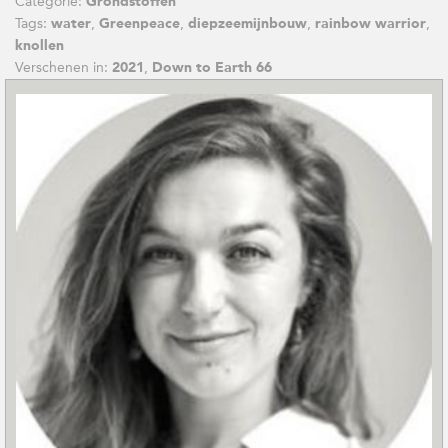
Categorie:
Grondstoffen
Tags:
,
,
,
,
water
Greenpeace
diepzeemijnbouw
rainbow warrior
knollen
Verschenen in:
,
2021
Down to Earth 66