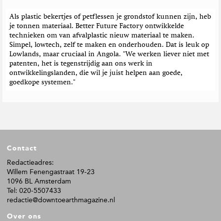
Als plastic bekertjes of petflessen je grondstof kunnen zijn, heb
je tonnen materiaal. Better Future Factory ontwikkelde
technieken om van afvalplastic nieuw materiaal te maken.
Simpel, lowtech, zelf te maken en onderhouden. Dat is leuk op
Lowlands, maar cruciaal in Angola. "We werken liever niet met
patenten, het is tegenstrijdig aan ons werk in
ontwikkelingslanden, die wil je juist helpen aan goede,
goedkope systemen."
F
Contact
o
o
Redactieadres:
Willem Fenengastraat 19-23
t
1096 BL Amsterdam
e
Tel: 020-5507433
r
redactie@downtoearthmagazine.nl
Over ons