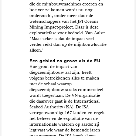
die de mijnbouwmachines creëren en
hoe ver ze komen wordt nu nog
onderzocht, onder meer door de
wetenschappers van het JPI Oceans
Mining Impact-project. Daar is deze
exploratiefase voor bedoeld. Van Aalst:
“Maar zeker is dat de impact veel
verder reikt dan op de mijnbouwlocatie
alleen.’’
Een gebied zo groot als de EU
Hóe groot de impact van
diepzeemijnbouw zal zijn, heeft
volgens betrokkenen alles te maken
met de schaal waarop
diepzeemijnbouw straks commercieel
wordt toegestaan. De VN-organisatie
die daarover gaat is de International
Seabed Authority (ISA). De ISA
vertegenwoordigt 167 landen en regelt
het beheer en de exploitatie van de
internationale wateren op aarde; zij
legt vast wie waar de komende jaren
mag opereren. De ISA heeft al een