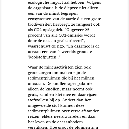
ecologische impact zal hebben. Volgens
de organisatie is de diepzee niet alleen
een van de minst begrepen
ecosystemen van de aarde die een grote
biodiversiteit herbergt, ze fungeert ook
als CO
2
-opslagplek. “Ongeveer 25
procent van alle CO
2
-emissies wordt
door de oceaan geabsorbeerd”,
waarschuwt de ngo. “En daarmee is de
oceaan een van ’s werelds grootste
‘koolstofputten’.”
Waar de milieuactivisten zich ook
grote zorgen om maken zijn de
sedimentpluimen die bij het mijnen
ontstaan. De knollenraper pakt niet
alleen de knollen, maar neemt ook
gruis, zand en klei mee en daar rijzen
stofwolken bij op. Anders dan het
omgewoelde stof kunnen deze
sedimentpluimen over verre afstanden
reizen, elders neerdwarrelen en daar
het leven op de oceaanbodem
verstikken. Hoe groot de pluimen zijn