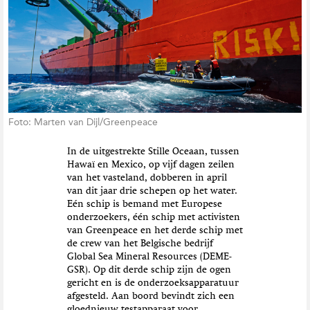
t
i
e
Foto: Marten van Dijl/Greenpeace
In de uitgestrekte Stille Oceaan, tussen
Hawaï en Mexico, op vijf dagen zeilen
van het vasteland, dobberen in april
van dit jaar drie schepen op het water.
Eén schip is bemand met Europese
onderzoekers, één schip met activisten
van Greenpeace en het derde schip met
de crew van het Belgische bedrijf
Global Sea Mineral Resources (DEME-
GSR). Op dit derde schip zijn de ogen
gericht en is de onderzoeksapparatuur
afgesteld. Aan boord bevindt zich een
gloednieuw testapparaat voor