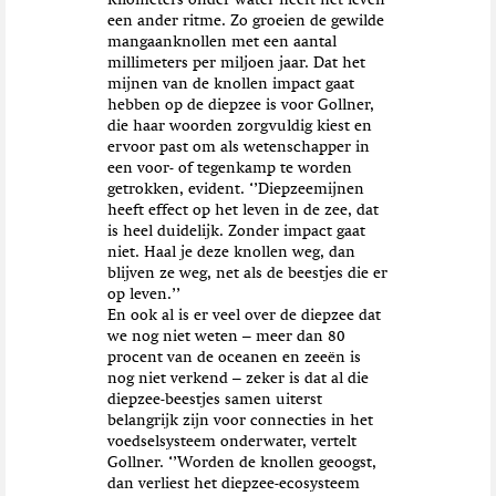
Kilometers onder water heeft het leven
een ander ritme. Zo groeien de gewilde
mangaanknollen met een aantal
millimeters per miljoen jaar. Dat het
mijnen van de knollen impact gaat
hebben op de diepzee is voor Gollner,
die haar woorden zorgvuldig kiest en
ervoor past om als wetenschapper in
een voor- of tegenkamp te worden
getrokken, evident. ‘’Diepzeemijnen
heeft effect op het leven in de zee, dat
is heel duidelijk. Zonder impact gaat
niet. Haal je deze knollen weg, dan
blijven ze weg, net als de beestjes die er
op leven.’’
En ook al is er veel over de diepzee dat
we nog niet weten – meer dan 80
procent van de oceanen en zeeën is
nog niet verkend – zeker is dat al die
diepzee-beestjes samen uiterst
belangrijk zijn voor connecties in het
voedselsysteem onderwater, vertelt
Gollner. ‘’Worden de knollen geoogst,
dan verliest het diepzee-ecosysteem