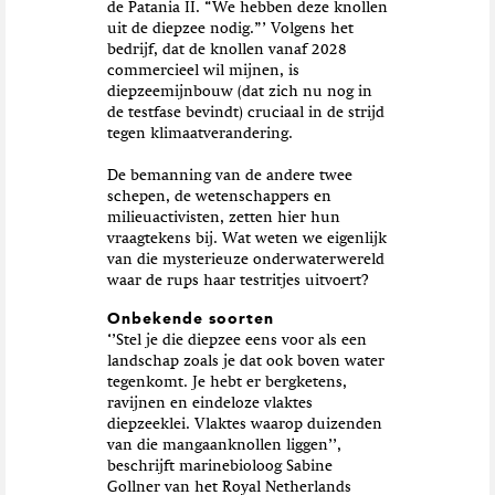
de Patania II. “We hebben deze knollen
uit de diepzee nodig.”’ Volgens het
bedrijf, dat de knollen vanaf 2028
commercieel wil mijnen, is
diepzeemijnbouw (dat zich nu nog in
de testfase bevindt) cruciaal in de strijd
tegen klimaatverandering.
De bemanning van de andere twee
schepen, de wetenschappers en
milieuactivisten, zetten hier hun
vraagtekens bij. Wat weten we eigenlijk
van die mysterieuze onderwaterwereld
waar de rups haar testritjes uitvoert?
Onbekende soorten
‘’Stel je die diepzee eens voor als een
landschap zoals je dat ook boven water
tegenkomt. Je hebt er bergketens,
ravijnen en eindeloze vlaktes
diepzeeklei. Vlaktes waarop duizenden
van die mangaanknollen liggen’’,
beschrijft marinebioloog Sabine
Gollner van het Royal Netherlands