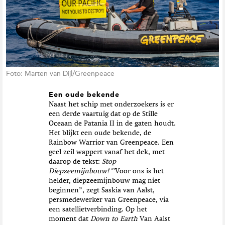
Foto: Marten van Dijl/Greenpeace
Een oude bekende
Naast het schip met onderzoekers is er
een derde vaartuig dat op de Stille
Oceaan de Patania II in de gaten houdt.
Het blijkt een oude bekende, de
Rainbow Warrior van Greenpeace. Een
geel zeil wappert vanaf het dek, met
daarop de tekst:
Stop
Diepzeemijnbouw!
‘’Voor ons is het
helder, diepzeemijnbouw mag niet
beginnen”, zegt Saskia van Aalst,
persmedewerker van Greenpeace, via
een satellietverbinding
.
Op het
moment dat
Down to Earth
Van Aalst