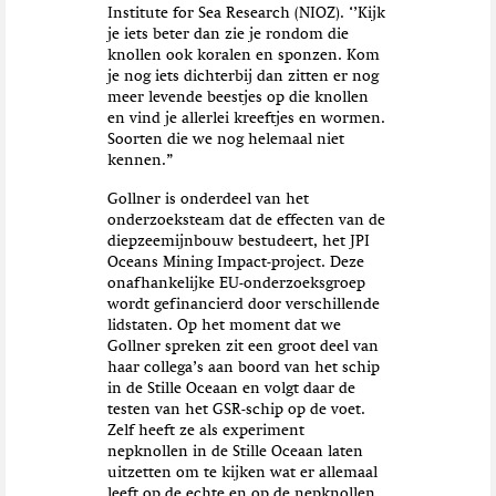
Institute for Sea Research (NIOZ). ‘’Kijk
je iets beter dan zie je rondom die
knollen ook koralen en sponzen. Kom
je nog iets dichterbij dan zitten er nog
meer levende beestjes op die knollen
en vind je allerlei kreeftjes en wormen.
Soorten die we nog helemaal niet
kennen.”
Gollner is onderdeel van het
onderzoeksteam dat de effecten van de
diepzeemijnbouw bestudeert, het JPI
Oceans Mining Impact-project. Deze
onafhankelijke EU-onderzoeksgroep
wordt gefinancierd door verschillende
lidstaten. Op het moment dat we
Gollner spreken zit een groot deel van
haar collega’s aan boord van het schip
in de Stille Oceaan en volgt daar de
testen van het GSR-schip op de voet.
Zelf heeft ze als experiment
nepknollen in de Stille Oceaan laten
uitzetten om te kijken wat er allemaal
leeft op de echte en op de nepknollen