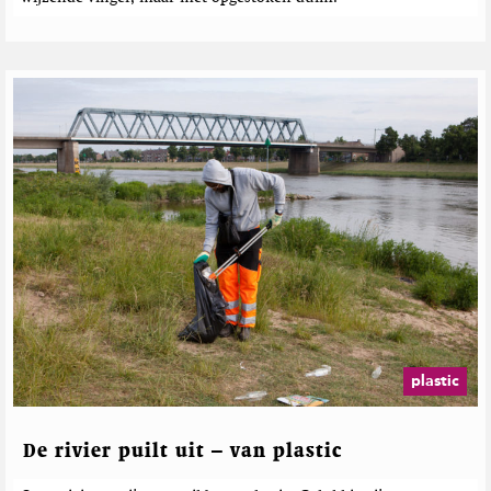
n
plastic
De rivier puilt uit – van plastic