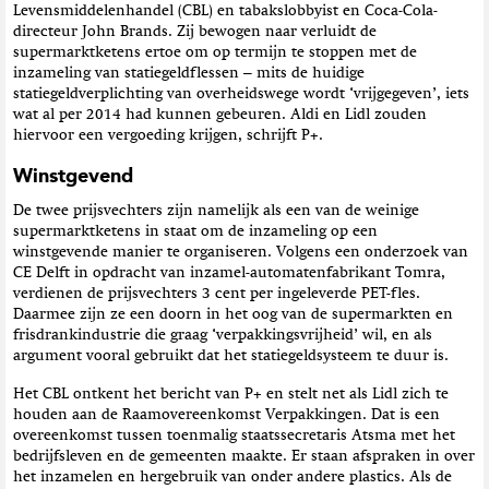
Levensmiddelenhandel (CBL) en tabakslobbyist en Coca-Cola-
directeur John Brands. Zij bewogen naar verluidt de
supermarktketens ertoe om op termijn te stoppen met de
inzameling van statiegeldflessen – mits de huidige
statiegeldverplichting van overheidswege wordt ‘vrijgegeven’, iets
wat al per 2014 had kunnen gebeuren. Aldi en Lidl zouden
hiervoor een vergoeding krijgen, schrijft P+.
Winstgevend
De twee prijsvechters zijn namelijk als een van de weinige
supermarktketens in staat om de inzameling op een
winstgevende manier te organiseren. Volgens een onderzoek van
CE Delft in opdracht van inzamel-automatenfabrikant Tomra,
verdienen de prijsvechters 3 cent per ingeleverde PET-fles.
Daarmee zijn ze een doorn in het oog van de supermarkten en
frisdrankindustrie die graag ‘verpakkingsvrijheid’ wil, en als
argument vooral gebruikt dat het statiegeldsysteem te duur is.
Het CBL ontkent het bericht van P+ en stelt net als Lidl zich te
houden aan de Raamovereenkomst Verpakkingen. Dat is een
overeenkomst tussen toenmalig staatssecretaris Atsma met het
bedrijfsleven en de gemeenten maakte. Er staan afspraken in over
het inzamelen en hergebruik van onder andere plastics. Als de