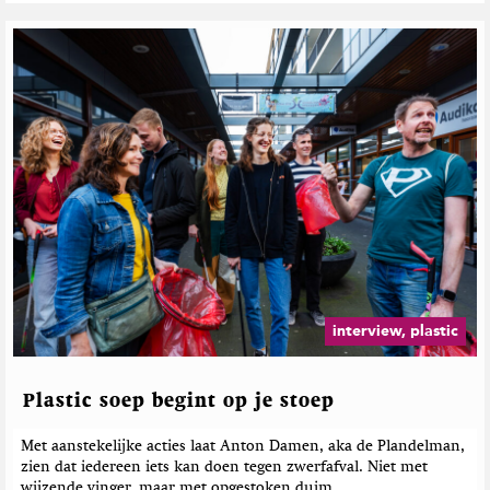
G
e
r
e
l
a
t
e
e
r
d
e
b
e
interview, plastic
r
i
c
Plastic soep begint op je stoep
h
t
Met aanstekelijke acties laat Anton Damen, aka de Plandelman,
e
zien dat iedereen iets kan doen tegen zwerfafval. Niet met
wijzende vinger, maar met opgestoken duim.