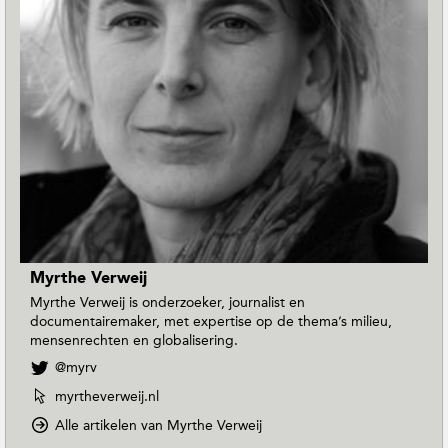
Myrthe Verweij
Myrthe Verweij is onderzoeker, journalist en
documentairemaker, met expertise op de thema’s milieu,
mensenrechten en globalisering.
V
@myrv
o
W
myrtheverweij.nl
l
e
g
o
Alle artikelen van Myrthe Verweij
b
M
p