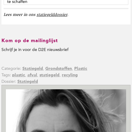
te schaffen
Lees meer in ons
statiegelddossier
.
Kom op de mailinglijst
Schrijf je in voor de D2E nieuwsbrief
Categorie:
,
,
Statiegeld
Grondstoffen
Plastic
Tags:
,
,
,
plastic
afval
statiegeld
recyling
Dossier:
Statiegeld