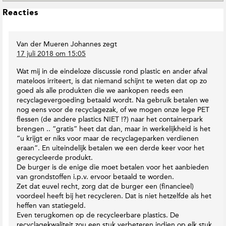
s
y
D
i
L
Reacties
r
o
t
e
t
w
e
e
h
n
v
Van der Mueren Johannes
zegt
s
e
T
a
17 juli 2018 om 15:05
V
o
I
n
e
E
n
M
Wat mij in de eindeloze discussie rond plastic en ander afval
r
a
t
y
mateloos irriteert, is dat niemand schijnt te weten dat op zo
w
r
e
r
goed als alle produkten die we aankopen reeds een
e
t
r
t
recyclagevergoeding betaald wordt. Na gebruik betalen we
i
h
h
a
nog eens voor de recyclagezak, of we mogen onze lege PET
j
M
e
c
flessen (de andere plastics NIET !?) naar het containerpark
o
a
V
brengen .. “gratis” heet dat dan, maar in werkelijkheid is het
t
p
g
e
“u krijgt er niks voor maar de recyclageparken verdienen
i
T
a
r
eraan”. En uiteindelijk betalen we een derde keer voor het
e
w
z
w
gerecycleerde produkt.
i
i
s
e
De burger is de enige die moet betalen voor het aanbieden
t
n
i
van grondstoffen i.p.v. ervoor betaald te worden.
t
e
j
Zet dat euvel recht, zorg dat de burger een (financieel)
e
voordeel heeft bij het recycleren. Dat is niet hetzelfde als het
r
heffen van statiegeld.
Even terugkomen op de recycleerbare plastics. De
recyclagekwaliteit zou een stuk verbeteren indien op elk stuk