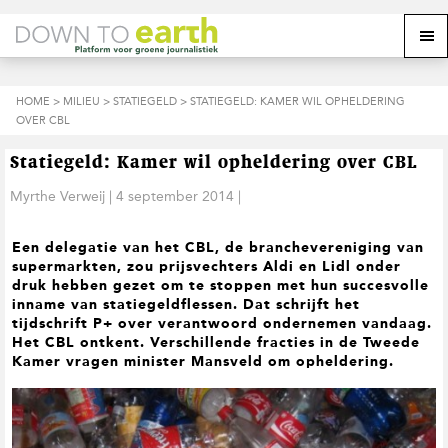
S
D
S
Z
Z
M
p
o
p
o
o
e
r
o
r
e
e
k
i
r
i
k
o
n
n
n
HOME
>
MILIEU
>
STATIEGELD
> STATIEGELD: KAMER WIL OPHELDERING
o
n
p
g
a
g
OVER CBL
p
d
n
a
n
e
d
u
s
a
r
a
e
Statiegeld: Kamer wil opheldering over CBL
i
a
d
a
z
t
r
e
r
Myrthe Verweij
|
4 september 2014
|
e
e
d
h
d
w
e
o
e
e
Een delegatie van het CBL, de branchevereniging van
h
o
v
b
supermarkten, zou prijsvechters Aldi en Lidl onder
o
f
o
s
druk hebben gezet om te stoppen met hun succesvolle
o
d
e
i
inname van statiegeldflessen. Dat schrijft het
f
i
t
t
tijdschrift P+ over verantwoord ondernemen vandaag.
d
n
t
e
Het CBL ontkent. Verschillende fracties in de Tweede
n
h
e
Kamer vragen minister Mansveld om opheldering.
a
o
k
v
u
s
i
d
t
g
a