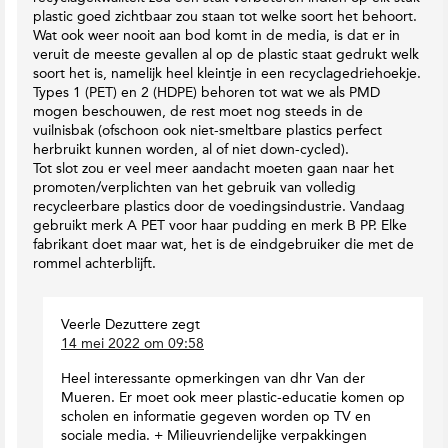
plastic goed zichtbaar zou staan tot welke soort het behoort.
Wat ook weer nooit aan bod komt in de media, is dat er in
veruit de meeste gevallen al op de plastic staat gedrukt welk
soort het is, namelijk heel kleintje in een recyclagedriehoekje.
Types 1 (PET) en 2 (HDPE) behoren tot wat we als PMD
mogen beschouwen, de rest moet nog steeds in de
vuilnisbak (ofschoon ook niet-smeltbare plastics perfect
herbruikt kunnen worden, al of niet down-cycled).
Tot slot zou er veel meer aandacht moeten gaan naar het
promoten/verplichten van het gebruik van volledig
recycleerbare plastics door de voedingsindustrie. Vandaag
gebruikt merk A PET voor haar pudding en merk B PP. Elke
fabrikant doet maar wat, het is de eindgebruiker die met de
rommel achterblijft.
Veerle Dezuttere
zegt
14 mei 2022 om 09:58
Heel interessante opmerkingen van dhr Van der
Mueren. Er moet ook meer plastic-educatie komen op
scholen en informatie gegeven worden op TV en
sociale media. + Milieuvriendelijke verpakkingen