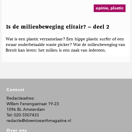
opinie, plastic
Is de milieubeweging elitair? – deel 2
Wat is een plastic verzamelaar? Een hippe plastic surfer of een
zwaar onderbetaalde waste picker? Wat de milieubeweging van
Brexit kan leren: het milieu is een zaak van iedereen.
F
Contact
o
o
Redactieadres:
Willem Fenengastraat 19-23
t
1096 BL Amsterdam
e
Tel: 020-5507433
r
redactie@downtoearthmagazine.nl
Over ons