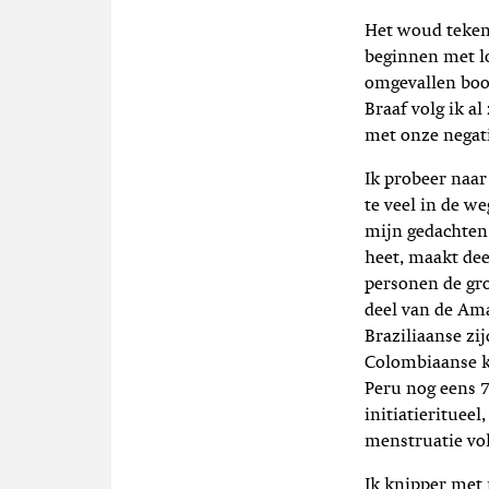
Het woud teken
beginnen met lo
omgevallen boom
Braaf volg ik a
met onze negati
Ik probeer naar
te veel in de we
mijn gedachten 
heet, maakt dee
personen de gro
deel van de Am
Braziliaanse zij
Colombiaanse ka
Peru nog eens 
initiatieritueel
menstruatie vol
Ik knipper met 