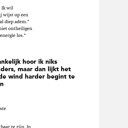
 Ik wil
j wijst op een
al diep adem.”
niet ontheiligen
energie los.”
nkelijk hoor ik niks
nders, maar dan lijkt het
 de wind harder begint te
en
ste
aar te zijn. In