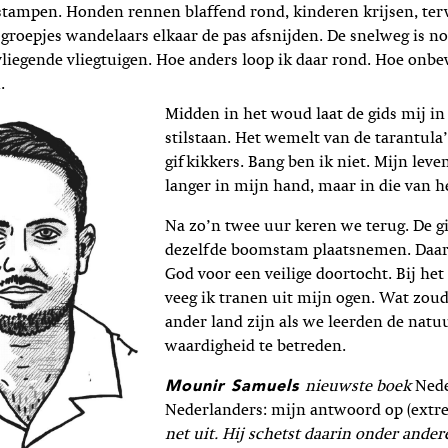
stampen. Honden rennen blaffend rond, kinderen krijsen, terwi
 groepjes wandelaars elkaar de pas afsnijden. De snelweg is noo
liegende vliegtuigen. Hoe anders loop ik daar rond. Hoe onb
.
Midden in het woud laat de gids mij in
stilstaan. Het wemelt van de tarantula’
gifkikkers. Bang ben ik niet. Mijn leven
langer in mijn hand, maar in die van he
Na zo’n twee uur keren we terug. De g
dezelfde boomstam plaatsnemen. Daa
God voor een veilige doortocht. Bij het
veeg ik tranen uit mijn ogen. Wat zou
ander land zijn als we leerden de natu
waardigheid te betreden.
Mounir Samuels
nieuwste boek
Nede
Nederlanders: mijn antwoord op (extr
net uit. Hij schetst daarin onder ander