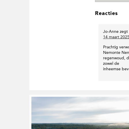
L
Reacties
e
e
s
Jo-Anne
zegt
I
14 maart 202
n
Prachtig verw
t
Nemonte Nenqu
e
regenwoud, da
zowel de
r
inheemse bevo
a
c
t
i
G
e
e
s
r
e
l