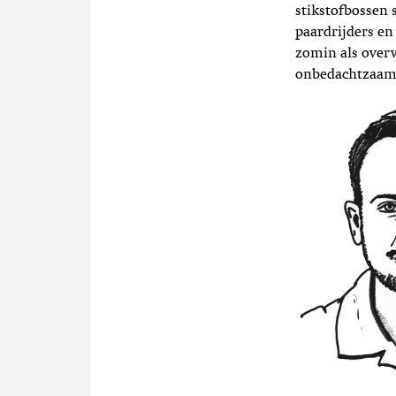
stikstofbossen 
paardrijders en
zomin als overv
onbedachtzaam