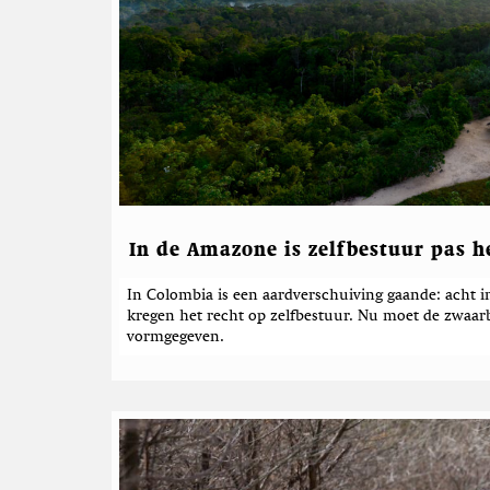
a
t
e
e
r
d
e
b
e
r
In de Amazone is zelfbestuur pas h
i
In Colombia is een aardverschuiving gaande: ach
c
kregen het recht op zelfbestuur. Nu moet de zwa
h
vormgegeven.
t
e
n