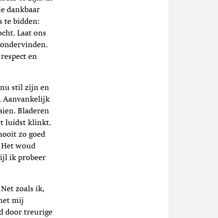
je dankbaar
 te bidden:
ocht. Laat ons
r ondervinden.
 respect en
nu stil zijn en
. Aanvankelijk
aaien. Bladeren
 luidst klinkt.
nooit zo goed
. “Het woud
jl ik probeer
Net zoals ik,
met mij
d door treurige