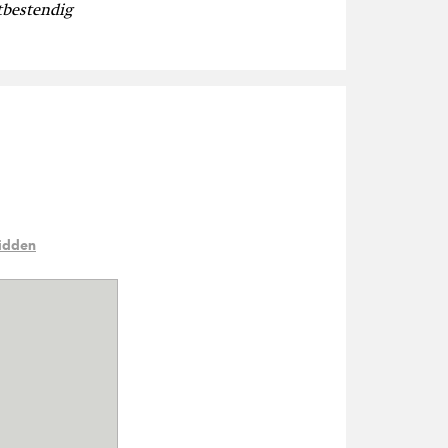
tbestendig
idden