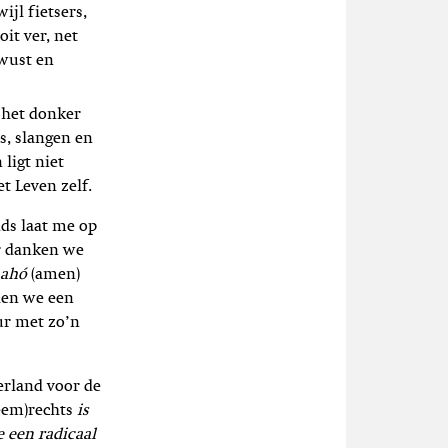
jl fietsers,
it ver, net
ewust en
 het donker
s, slangen en
 ligt niet
t Leven zelf.
ids laat me op
r danken we
ahó
(amen)
den we een
ur met zo’n
rland voor de
eem)rechts
is
e een radicaal