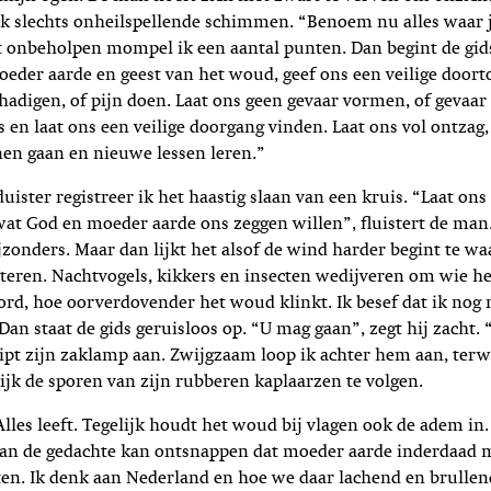
ik slechts onheilspellende schimmen. “Benoem nu alles waar 
 onbeholpen mompel ik een aantal punten. Dan begint de gids
oeder aarde en geest van het woud, geef ons een veilige doort
hadigen, of pijn doen. Laat ons geen gevaar vormen, of gevaa
 en laat ons een veilige doorgang vinden. Laat ons vol ontzag,
nen gaan en nieuwe lessen leren.”
ister registreer ik het haastig slaan van een kruis. “Laat ons 
wat God en moeder aarde ons zeggen willen”, ﬂuistert de man
ijzonders. Maar dan lijkt het alsof de wind harder begint te w
steren. Nachtvogels, kikkers en insecten wedijveren om wie het
word, hoe oorverdovender het woud klinkt. Ik besef dat ik nog 
 Dan staat de gids geruisloos op. “U mag gaan”, zegt hij zacht
nipt zijn zaklamp aan. Zwijgzaam loop ik achter hem aan, terwi
ijk de sporen van zijn rubberen kaplaarzen te volgen.
lles leeft. Tegelijk houdt het woud bij vlagen ook de adem in. 
 aan de gedachte kan ontsnappen dat moeder aarde inderdaad 
ten. Ik denk aan Nederland en hoe we daar lachend en brullen