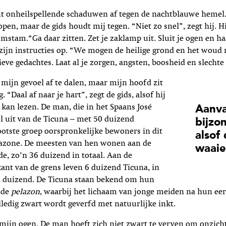
t onheilspellende schaduwen af tegen de nachtblauwe hemel.
pen, maar de gids houdt mij tegen. “Niet zo snel”, zegt hij. Hi
stam.“Ga daar zitten. Zet je zaklamp uit. Sluit je ogen en ha
l zijn instructies op. “We mogen de heilige grond en het woud 
eve gedachtes. Laat al je zorgen, angsten, boosheid en slechte 
 mijn gevoel af te dalen, maar mijn hoofd zit
g. “Daal af naar je hart”, zegt de gids, alsof hij
kan lezen. De man, die in het Spaans José
Aanva
l uit van de Ticuna – met 50 duizend
bijzo
otste groep oorspronkelijke bewoners in dit
alsof
azone. De meesten van hen wonen aan de
waai
de, zo’n 36 duizend in totaal. Aan de
nt van de grens leven 6 duizend Ticuna, in
7 duizend. De Ticuna staan bekend om hun
, de
pelazon
, waarbij het lichaam van jonge meiden na hun eer
ledig zwart wordt geverfd met natuurlijke inkt.
mijn ogen. De man hoeft zich niet zwart te verven om onzichtb