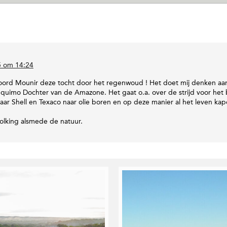
s
i
t
e
v
a
n
5 om 14:24
M
oord Mounir deze tocht door het regenwoud ! Het doet mij denken aa
o
imo Dochter van de Amazone. Het gaat o.a. over de strijd voor het
u
ar Shell en Texaco naar olie boren en op deze manier al het leven ka
n
i
lking alsmede de natuur.
r
S
a
m
u
e
l