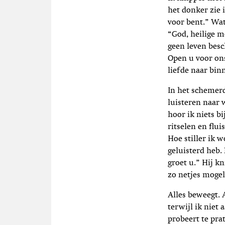
het donker zie 
voor bent.” Wat
“God, heilige m
geen leven besc
Open u voor ons
liefde naar bin
In het schemerdu
luisteren naar 
hoor ik niets b
ritselen en ﬂui
Hoe stiller ik 
geluisterd heb.
groet u.” Hij k
zo netjes mogel
Alles beweegt. A
terwijl ik niet
probeert te pra