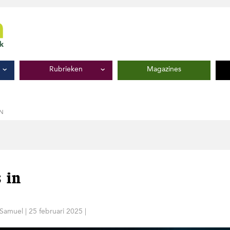
Rubrieken
Magazines
IN
 in
 Samuel
|
25 februari 2025
|