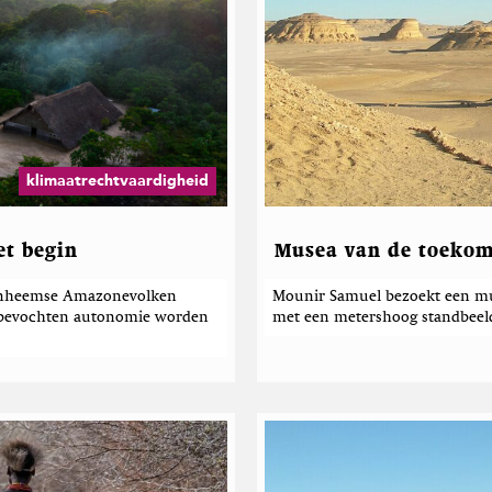
klimaatrechtvaardigheid
et begin
Musea van de toekom
t inheemse Amazonevolken
Mounir Samuel bezoekt een mus
arbevochten autonomie worden
met een metershoog standbeeld