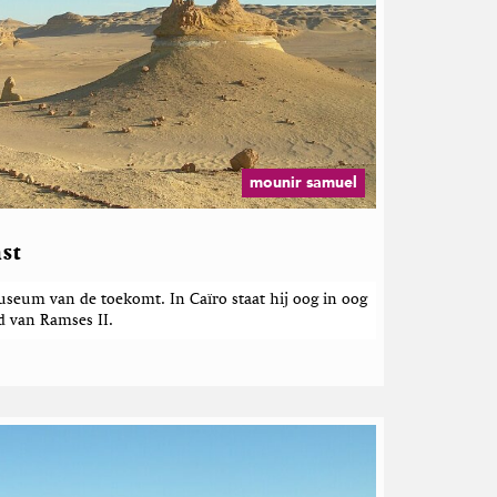
mounir samuel
st
eum van de toekomt. In Caïro staat hij oog in oog
 van Ramses II.