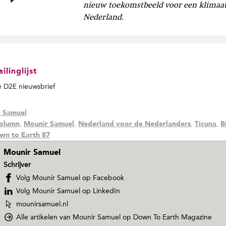
nieuw toekomstbeeld voor een klimaa
Nederland.
linglijst
de D2E nieuwsbrief
 Samuel
,
,
,
,
olumn
Mounir Samuel
Nederland voor de Nederlanders
Ticuna
B
wn to Earth 87
Mounir Samuel
Schrijver
Volg Mounir Samuel op Facebook
Volg Mounir Samuel op LinkedIn
W
mounirsamuel.nl
e
Alle artikelen van Mounir Samuel
op Down To Earth Magazine
b