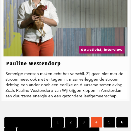
de activist, interview
Pauline Westendorp
Sommige mensen maken echt het verschil. Zij gaan niet met de
stroom mee, ook niet er tegen in, maar verleggen de stroom
richting een ander doel: een eerlijke en duurzame samenleving.
Zoals Pauline Westendorp van Wij krijgen kippen in Amsterdam
aan duurzame energie en een gezondere leefgemeenschap.
P
P
P
P
P
P
Vorige pagina
1
2
3
4
5
6
a
a
a
a
a
a