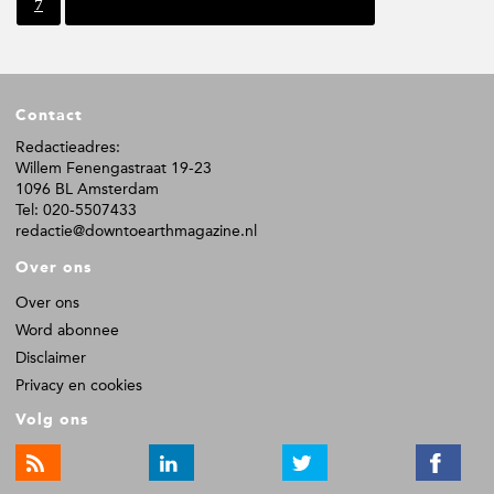
P
7
Volgende pagina
g
g
g
g
g
g
a
i
i
i
i
i
i
g
n
n
n
n
n
n
i
a
a
a
a
a
a
n
F
a
Contact
o
o
Redactieadres:
Willem Fenengastraat 19-23
t
1096 BL Amsterdam
e
Tel: 020-5507433
r
redactie@downtoearthmagazine.nl
Over ons
Over ons
Word abonnee
Disclaimer
Privacy en cookies
Volg ons