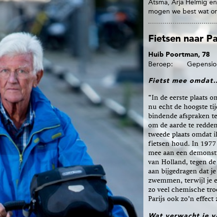
Atsma, Arja Helmig en
mogen we best wat on
Fietsen naar Pa
Huib Poortman, 78
Beroep
Gepension
Fietst mee omdat
“In de eerste plaats o
nu echt de hoogste tij
bindende afspraken t
om de aarde te redden
tweede plaats omdat i
fietsen houd. In 1977
mee aan een demonstr
van Holland, tegen de 
aan bijgedragen dat j
zwemmen, terwijl je e
zo veel chemische troe
Parijs ook zo’n effect
Wat verwacht je v