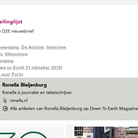
linglijst
de D2E nieuwsbrief
,
,
beweging
De Activist
Interview
,
js
klimaattop
weging
wn to Earth 31 (oktober 2015)
 naar Parijs
Ronella Bleijenburg
Ronella is journalist en tekstschrijver.
W
ronella.nl
e
Alle artikelen van Ronella Bleijenburg
op Down To Earth Magazine
b
s
i
t
e