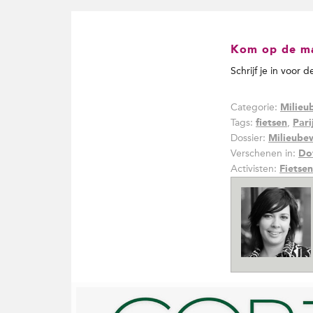
Kom op de mai
Schrijf je in voor 
Categorie:
Milieu
Tags:
,
fietsen
Pari
Dossier:
Milieube
Verschenen in:
Do
Activisten:
Fietsen
G
e