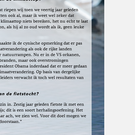
at riepen wij toen we veertig jaar geleden
tten ook al, maar ik weet wel zeker dat
limaattop niets bereiken, het nu echt te laat
on, als hij al zo oud wordt als ik, geen leuke
maakte ik de cynische opmerking dat er pas
atverandering als ook de rijke landen
r natuurrampen. Nu er in de VS orkanen,
sbranden, maar ook overstromingen
resident Obama inderdaad dat er meer gedaan
maatverandering. Op basis van dergelijke
leiders verwacht ik toch wel resultaten van
an de fietstocht?
zin in. Zestig jaar geleden fietste ik met een
js; dit is een soort herhalingsoefening. Het
ar ach, we zien wel. Voor dit doel mogen we
doorstaan.”