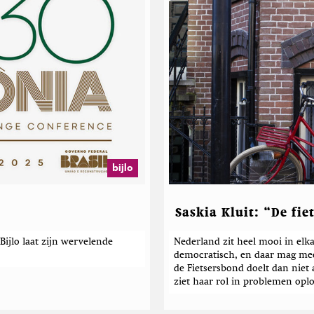
v
a
n
R
o
n
e
l
l
a
B
l
e
bijlo
i
j
e
Saskia Kluit: “De fie
n
b
ijlo laat zijn wervelende
Nederland zit heel mooi in elka
u
democratisch, en daar mag mee
r
de Fietsersbond doelt dan niet 
g
ziet haar rol in problemen opl