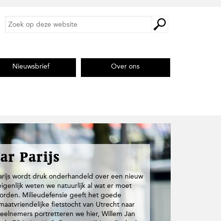
Z
Z
o
o
e
e
k
k
o
o
p
Nieuwsbrief
Over ons
p
d
d
e
e
z
s
e
i
w
e
t
b
e
s
i
ar Parijs
t
e
arijs wordt druk onderhandeld over een nieuw
igenlijk weten we natuurlijk al wat er moet
 worden. Milieudefensie geeft het goede
aatvriendelijke fietstocht van Utrecht naar
 deelnemers portretteren we hier, Willem Jan