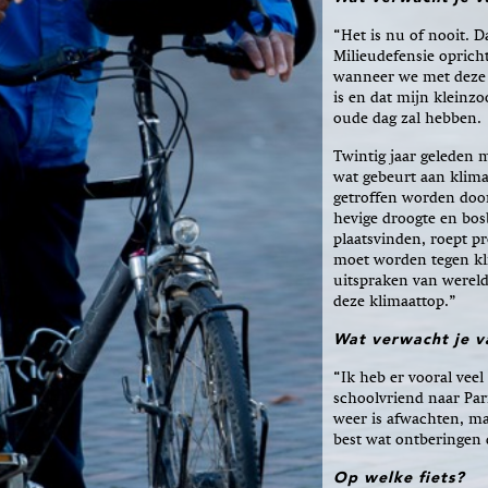
“Het is nu of nooit. D
Milieudefensie oprich
wanneer we met deze k
is en dat mijn kleinzo
oude dag zal hebben.
Twintig jaar geleden 
wat gebeurt aan klima
getroffen worden doo
hevige droogte en bo
plaatsvinden, roept p
moet worden tegen kli
uitspraken van wereld
deze klimaattop.”
Wat verwacht je v
“Ik heb er vooral veel 
schoolvriend naar Pari
weer is afwachten, ma
best wat ontberingen 
Op welke fiets
?