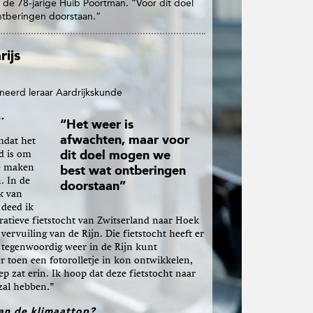
 de 78-jarige Huib Poortman. “Voor dit doel
tberingen doorstaan.”
rijs
eerd leraar Aardrijkskunde
…
“Het weer is
afwachten, maar voor
mdat het
d is om
dit doel mogen we
e maken
best wat ontberingen
. In de
doorstaan”
k van
 deed ik
atieve fietstocht van Zwitserland naar Hoek
vervuiling van de Rijn. Die fietstocht heeft er
e tegenwoordig weer in de Rijn kunt
r toen een fotorolletje in kon ontwikkelen,
p zat erin. Ik hoop dat deze fietstocht naar
 zal hebben.”
an de klimaattop?