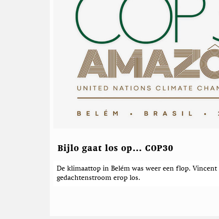
r
e
l
a
t
e
e
r
d
e
b
e
r
Bijlo gaat los op… COP30
i
De klimaattop in Belém was weer een flop. Vincent B
c
gedachtenstroom erop los.
h
t
e
n