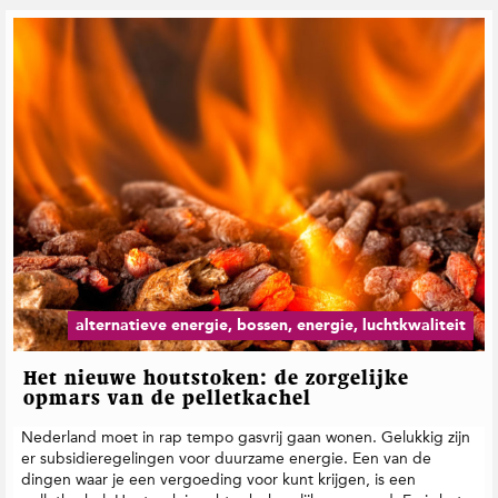
t
i
e
alternatieve energie, bossen, energie, luchtkwaliteit
Het nieuwe houtstoken: de zorgelijke
opmars van de pelletkachel
Nederland moet in rap tempo gasvrij gaan wonen. Gelukkig zijn
er subsidieregelingen voor duurzame energie. Een van de
dingen waar je een vergoeding voor kunt krijgen, is een