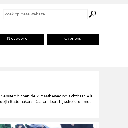
Z
Z
o
o
e
e
k
k
o
o
p
Nieuwsbrief
Over ons
p
d
d
e
e
z
s
e
i
w
e
t
b
e
s
i
t
versiteit binnen de klimaatbeweging zichtbaar. Als
e
epijn Rademakers. Daarom leert hij scholieren met