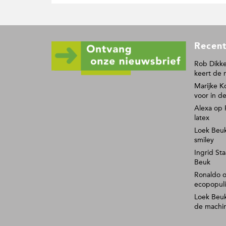
F
Recent
o
o
Rob Dikke
keert de 
t
Marijke K
e
voor in de
r
Alexa
op
latex
Loek Beu
smiley
Ingrid Sta
Beuk
Ronaldo
ecopopul
Loek Beu
de machi