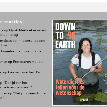
e reacties
L
e
rs
op
Op Achterhoekse akkers
e
natuur terug
s
ortekaas
op
Inheemse toppers
o
 tuin
n
Fluweelzachte muren zonder
s
p
kman
op
Protesteren met een
a
p
al
op
Gek van insecten: Paul
i
e
r
op
“De tijd van het
isme is aangebroken”
e
n
kman
op
“Het probleem ligt bij
m
ne”
a