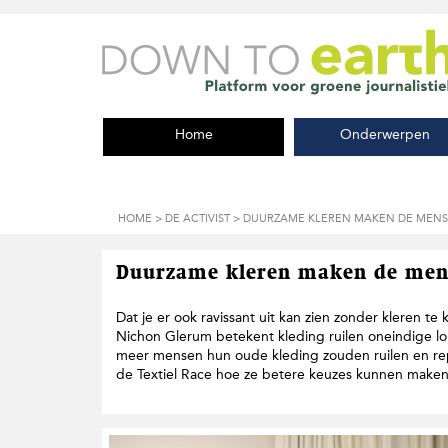
S
D
S
p
o
p
r
o
r
i
r
i
n
n
n
g
a
g
Home
Onderwerpen
n
a
n
a
r
a
a
d
a
r
e
r
d
h
d
HOME
>
DE ACTIVIST
> DUURZAME KLEREN MAKEN DE MENS
e
o
e
h
o
v
o
f
o
Duurzame kleren maken de men
o
d
e
f
i
t
Dat je er ook ravissant uit kan zien zonder kleren te
d
n
t
Nichon Glerum betekent kleding ruilen oneindige lo
n
h
e
meer mensen hun oude kleding zouden ruilen en repa
a
o
k
de Textiel Race hoe ze betere keuzes kunnen maken
v
u
s
i
d
t
g
a