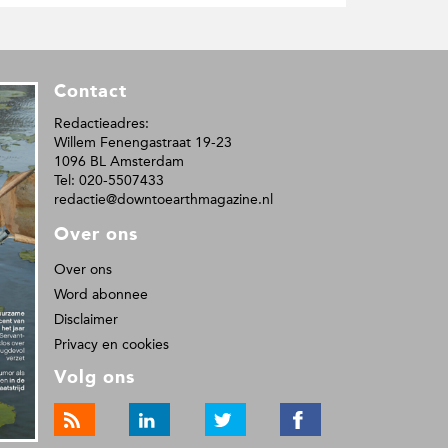
Contact
Redactieadres:
Willem Fenengastraat 19-23
1096 BL Amsterdam
Tel: 020-5507433
redactie@downtoearthmagazine.nl
Over ons
Over ons
Word abonnee
Disclaimer
Privacy en cookies
Volg ons