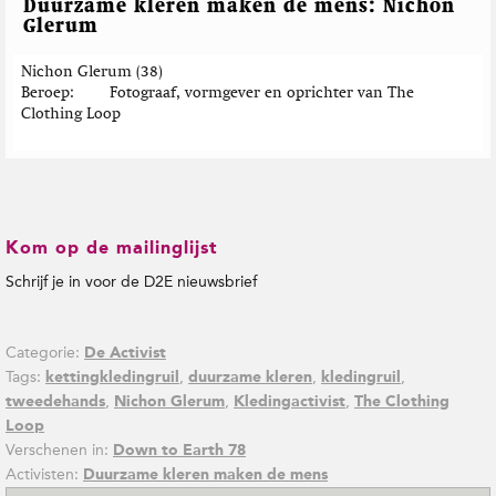
Duurzame kleren maken de mens: Nichon
Glerum
Nichon Glerum (38)
Beroep
Fotograaf, vormgever en oprichter van The
Clothing Loop
Kom op de mailinglijst
Schrijf je in voor de D2E nieuwsbrief
Categorie:
De Activist
Tags:
,
,
,
kettingkledingruil
duurzame kleren
kledingruil
,
,
,
tweedehands
Nichon Glerum
Kledingactivist
The Clothing
Loop
Verschenen in:
Down to Earth 78
Activisten:
Duurzame kleren maken de mens