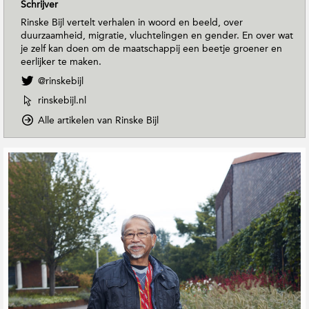
Schrijver
Rinske Bijl vertelt verhalen in woord en beeld, over
duurzaamheid, migratie, vluchtelingen en gender. En over wat
je zelf kan doen om de maatschappij een beetje groener en
eerlijker te maken.
V
@rinskebijl
o
W
rinskebijl.nl
l
e
g
o
Alle artikelen van Rinske Bijl
b
R
p
s
i
D
i
G
n
o
t
e
s
w
e
r
k
n
v
e
e
T
a
B
o
l
n
i
E
a
R
j
a
t
i
l
r
e
n
o
t
e
s
p
h
k
r
T
M
e
d
w
a