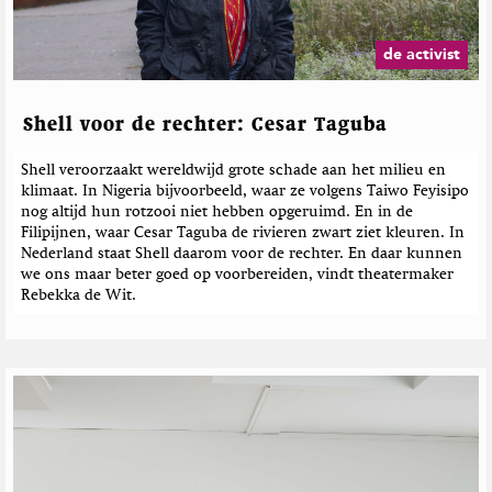
B
e
i
g
i
b
t
a
j
e
t
z
de activist
l
e
i
r
r
n
i
e
c
Shell voor de rechter: Cesar Taguba
h
t
Shell veroorzaakt wereldwijd grote schade aan het milieu en
e
klimaat. In Nigeria bijvoorbeeld, waar ze volgens Taiwo Feyisipo
n
nog altijd hun rotzooi niet hebben opgeruimd. En in de
Filipijnen, waar Cesar Taguba de rivieren zwart ziet kleuren. In
Nederland staat Shell daarom voor de rechter. En daar kunnen
we ons maar beter goed op voorbereiden, vindt theatermaker
Rebekka de Wit.