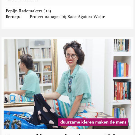
e
n
Pepijn Rademakers (33)
m
Beroep
Projectmanager bij Race Against Waste
a
k
e
n
d
e
m
e
n
s
"
duurzame kleren maken de mens