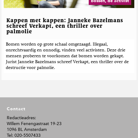
bossen, de activist
Kappen met kappen: Janneke Bazelmans
schreef Verkapt, een thriller over
palmolie
Bomen worden op grote schaal omgezaagd. Illegaal,
onrechtvaardig en onnodig, vinden veel activisten. Deze drie
mensen proberen te voorkomen dat bomen worden gekapt.
Jurist Janneke Bazelmans schreef Verkapt, een thriller over de
destructie voor palmolie.
F
Contact
o
o
Redactieadres:
Willem Fenengastraat 19-23
t
1096 BL Amsterdam
e
Tel: 020-5507433
r