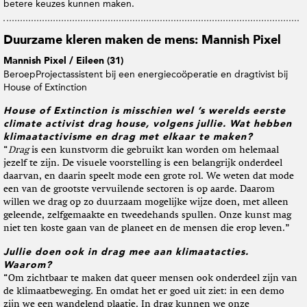
betere keuzes kunnen maken.
Duurzame kleren maken de mens: Mannish Pixel
Mannish Pixel / Eileen (31)
Beroep
Projectassistent bij een energiecoöperatie en dragtivist bij
House of Extinction
House of Extinction is misschien wel ’s werelds eerste
climate activist drag house
, volgens jullie. Wat hebben
klimaatactivisme en drag met elkaar te maken?
“
Drag
is een kunstvorm die gebruikt kan worden om helemaal
jezelf te zijn. De visuele voorstelling is een belangrijk onderdeel
daarvan, en daarin speelt mode een grote rol. We weten dat mode
een van de grootste vervuilende sectoren is op aarde. Daarom
willen we drag op zo duurzaam mogelijke wijze doen, met alleen
geleende, zelfgemaakte en tweedehands spullen. Onze kunst mag
niet ten koste gaan van de planeet en de mensen die erop leven.”
Jullie doen ook in drag mee aan klimaatacties.
Waarom?
“Om zichtbaar te maken dat queer mensen ook onderdeel zijn van
de klimaatbeweging. En omdat het er goed uit ziet: in een demo
zijn we een wandelend plaatje. In drag kunnen we onze