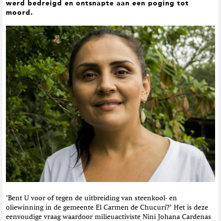
werd bedreigd en ontsnapte aan een poging tot
t
moord.
i
e
‘Bent U voor of tegen de uitbreiding van steenkool- en
oliewinning in de gemeente El Carmen de Chucurí?’ Het is deze
eenvoudige vraag waardoor milieuactiviste Nini Johana Cardenas