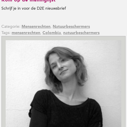
Kom op de mailinglijst
Schrijf je in voor de D2E nieuwsbrief
Categorie:
,
Mensenrechten
Natuurbeschermers
Tags:
,
,
mensenrechten
Colombia
natuurbeschermers