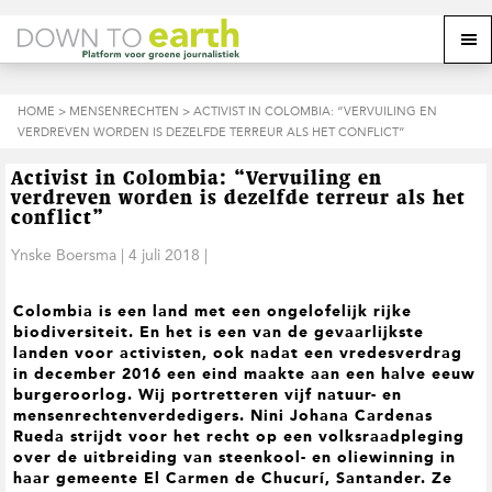
S
D
S
Z
Z
M
p
o
p
o
o
e
r
o
r
e
e
k
i
r
i
k
o
n
n
n
HOME
>
MENSENRECHTEN
> ACTIVIST IN COLOMBIA: “VERVUILING EN
o
n
p
g
a
g
VERDREVEN WORDEN IS DEZELFDE TERREUR ALS HET CONFLICT”
p
d
n
a
n
e
d
u
s
a
r
a
e
Activist in Colombia: “Vervuiling en
i
a
d
a
z
verdreven worden is dezelfde terreur als het
t
r
e
r
e
conflict”
e
d
h
d
w
Ynske Boersma
|
4 juli 2018
|
e
o
e
e
h
o
v
b
o
f
o
s
Colombia is een land met een ongelofelijk rijke
o
d
e
i
biodiversiteit. En het is een van de gevaarlijkste
f
i
t
t
landen voor activisten, ook nadat een vredesverdrag
d
n
t
e
in december 2016 een eind maakte aan een halve eeuw
n
h
e
burgeroorlog. Wij portretteren vijf natuur- en
a
o
k
mensenrechtenverdedigers. Nini Johana Cardenas
v
u
s
Rueda strijdt voor het recht op ee
n volksraadpleging
i
d
t
over de uitbreiding van steenkool- en oliewinning in
g
haar gemeente El Carmen de Chucurí, Santander. Ze
a