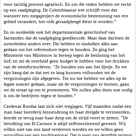
voor tachtig procent agrarisch. En om die reden hebben we recht
op een raadpleging. De Colombiaanse wet schrijft voor dat
wanneer een megaproject de economische bestemming van een
gebied verandert, het volk geraadpleegd dient te worden.”
En zo oordeelde ook het departementale gerechtshof van
Santander, dat de raadpleging goedkeurde. Maar daar dachten de
autoriteiten anders over. Die hebben er sindsdien alles aan
gedaan om het referendum tegen te houden. Zo ging het
Ministerie van Mijnbouw in beroep tegen de beslissing van het
hof, en zei de overheid geen budget te hebben voor het drukken
van de stemformulieren. “Ze houden ons aan het lijntje. En we
zijn bang dat ze dat net zo lang kunnen volhouden tot de
vergunningen zijn afgegeven. Tot nu toe hebben we alles op de
legale manier gedaan, maar als de vergunningen er komen, gaan
we de straat op om te protesteren. We zullen alles doen wat nodig
is om de bedrijven tegen te houden.”
Cardenas Ruedas laat zich niet wegjagen. Vijf maanden nadat een
man haar boerderij binnendrong en haar dreigde te vermoorden,
keerde ze terug naar haar dorp om de strijd voort te zetten. “De
bevolking van El Carmen is altijd zelfvoorzienend geweest. Wij
willen niet van ons land verdreven worden en we willen geen
vervuiling van een multinational. Dat is voor ons dezelfde terreur