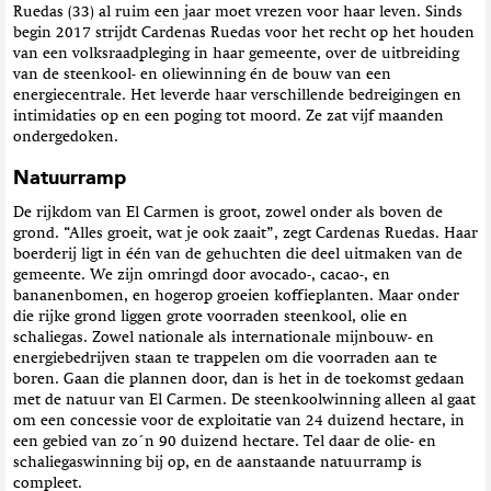
Ruedas (33) al ruim een jaar moet vrezen voor haar leven. Sinds
begin 2017 strijdt Cardenas Ruedas voor het recht op het houden
van een volksraadpleging in haar gemeente, over de uitbreiding
van de steenkool- en oliewinning én de bouw van een
energiecentrale. Het leverde haar verschillende bedreigingen en
intimidaties op en een poging tot moord. Ze zat vijf maanden
ondergedoken.
Natuurramp
De rijkdom van El Carmen is groot, zowel onder als boven de
grond. “Alles groeit, wat je ook zaait”, zegt Cardenas Ruedas. Haar
boerderij ligt in één van de gehuchten die deel uitmaken van de
gemeente. We zijn omringd door avocado-, cacao-, en
bananenbomen, en hogerop groeien koffieplanten. Maar onder
die rijke grond liggen grote voorraden steenkool, olie en
schaliegas. Zowel nationale als internationale mijnbouw- en
energiebedrijven staan te trappelen om die voorraden aan te
boren. Gaan die plannen door, dan is het in de toekomst gedaan
met de natuur van El Carmen. De steenkoolwinning alleen al gaat
om een concessie voor de exploitatie van 24 duizend hectare, in
een gebied van zo´n 90 duizend hectare. Tel daar de olie- en
schaliegaswinning bij op, en de aanstaande natuurramp is
compleet.