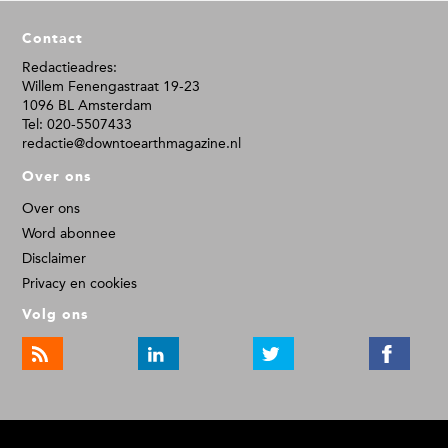
F
Contact
o
o
Redactieadres:
Willem Fenengastraat 19-23
t
1096 BL Amsterdam
e
Tel: 020-5507433
r
redactie@downtoearthmagazine.nl
Over ons
Over ons
Word abonnee
Disclaimer
Privacy en cookies
Volg ons