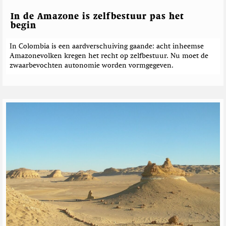
n
i
l
e
c
In de Amazone is zelfbestuur pas het
h
begin
t
e
In Colombia is een aardverschuiving gaande: acht inheemse
Amazonevolken kregen het recht op zelfbestuur. Nu moet de
n
zwaarbevochten autonomie worden vormgegeven.