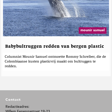
mounir samuel
Babybultruggen redden van bergen plastic
Columnist Mounir Samuel ontmoette Rommy Schreiber, die de
Colombiaanse kusten plasticvrij maakt om bultruggen te
redden.
F
Contact
o
o
Redactieadres:
Willem Fenengastraat 19-23
t