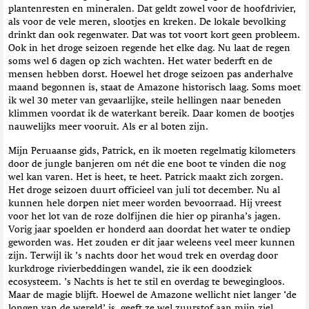
plantenresten en mineralen. Dat geldt zowel voor de hoofdrivier,
als voor de vele meren, slootjes en kreken. De lokale bevolking
drinkt dan ook regenwater. Dat was tot voort kort geen probleem.
Ook in het droge seizoen regende het elke dag. Nu laat de regen
soms wel 6 dagen op zich wachten. Het water bederft en de
mensen hebben dorst. Hoewel het droge seizoen pas anderhalve
maand begonnen is, staat de Amazone historisch laag. Soms moet
ik wel 30 meter van gevaarlijke, steile hellingen naar beneden
klimmen voordat ik de waterkant bereik. Daar komen de bootjes
nauwelijks meer vooruit. Als er al boten zijn.
Mijn Peruaanse gids, Patrick, en ik moeten regelmatig kilometers
door de jungle banjeren om nét die ene boot te vinden die nog
wel kan varen. Het is heet, te heet. Patrick maakt zich zorgen.
Het droge seizoen duurt officieel van juli tot december. Nu al
kunnen hele dorpen niet meer worden bevoorraad. Hij vreest
voor het lot van de roze dolfijnen die hier op piranha’s jagen.
Vorig jaar spoelden er honderd aan doordat het water te ondiep
geworden was. Het zouden er dit jaar weleens veel meer kunnen
zijn. Terwijl ik ’s nachts door het woud trek en overdag door
kurkdroge rivierbeddingen wandel, zie ik een doodziek
ecosysteem. ’s Nachts is het te stil en overdag te bewegingloos.
Maar de magie blijft. Hoewel de Amazone wellicht niet langer ‘de
longen van de wereld’ is, geeft ze wel zuurstof aan mijn ziel.