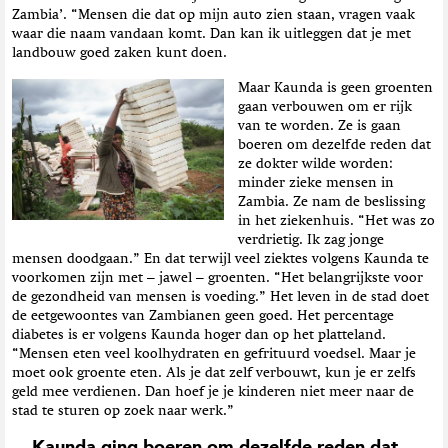
Zambia’. “Mensen die dat op mijn auto zien staan, vragen vaak
waar die naam vandaan komt. Dan kan ik uitleggen dat je met
landbouw goed zaken kunt doen.
Maar Kaunda is geen groenten
gaan verbouwen om er rijk
van te worden. Ze is gaan
boeren om dezelfde reden dat
ze dokter wilde worden:
minder zieke mensen in
Zambia. Ze nam de beslissing
in het ziekenhuis. “Het was zo
verdrietig. Ik zag jonge
mensen doodgaan.” En dat terwijl veel ziektes volgens Kaunda te
voorkomen zijn met – jawel – groenten. “Het belangrijkste voor
de gezondheid van mensen is voeding.” Het leven in de stad doet
de eetgewoontes van Zambianen geen goed. Het percentage
diabetes is er volgens Kaunda hoger dan op het platteland.
“Mensen eten veel koolhydraten en gefrituurd voedsel. Maar je
moet ook groente eten. Als je dat zelf verbouwt, kun je er zelfs
geld mee verdienen. Dan hoef je je kinderen niet meer naar de
stad te sturen op zoek naar werk.”