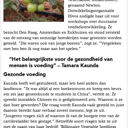
Nederlandse tomatensoort,
genaamd Newton.
Ontwikkelingsorganisatie
Hivos nodigde haar uit voor
workshops over duurzame
voedselontwikkeling. Ze
bezocht Den Haag, Amsterdam en Enkhuizen en stond versteld
van de omvang van sommige boerderijen waar groenten worden
geteeld. “Die waren ook van jonge boeren”, zegt ze. “Vergeleken
met hen ben ik nog maar aan het spelen.”
“Het belangrijkste voor de gezondheid van
mensen is voeding” – Tamara Kaunda
Gezonde voeding
Kaunda heeft wel gestudeerd, maar iets heel anders dan
landbouw. “Ik was altijd al een boekenwurm en kreeg een beurs
om zes jaar geneeskunde te studeren in China”, vertelt ze. Ze
spreekt inmiddels Chinees en is gediplomeerd arts. Waarom is ze
dan boer geworden? Die vraag wordt Kaunda vaak gesteld en juist
daarom bereikt haar verhaal zoveel mensen, legt ze uit.
“Jongeren vragen zich af waarom ik van de hoogste tree van de
carrièreladder ben gestapt.” Hetzelfde soort vragen lokt ze uit
met de naam van haar bedrijf: ‘Billionaire Vegetable Seedlings