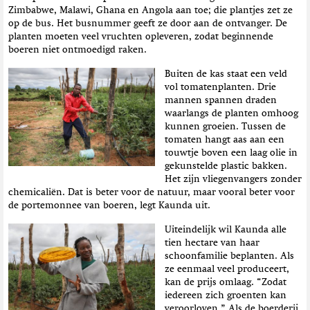
Zimbabwe, Malawi, Ghana en Angola aan toe; die plantjes zet ze
op de bus. Het busnummer geeft ze door aan de ontvanger. De
planten moeten veel vruchten opleveren, zodat beginnende
boeren niet ontmoedigd raken.
Buiten de kas staat een veld
vol tomatenplanten. Drie
mannen spannen draden
waarlangs de planten omhoog
kunnen groeien. Tussen de
tomaten hangt aas aan een
touwtje boven een laag olie in
gekunstelde plastic bakken.
Het zijn vliegenvangers zonder
chemicaliën. Dat is beter voor de natuur, maar vooral beter voor
de portemonnee van boeren, legt Kaunda uit.
Uiteindelijk wil Kaunda alle
tien hectare van haar
schoonfamilie beplanten. Als
ze eenmaal veel produceert,
kan de prijs omlaag. “Zodat
iedereen zich groenten kan
veroorloven.” Als de boerderij