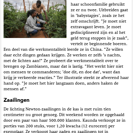
haar schoonfamilie gebruikt
ze er nu twee. Uitbreiden gaat
in ‘babystapjes’, zoals ze het
zelf omschrijft. “Je moet niet
extravagant leven. Je moet
gedisciplineerd zijn en al het
geld terug stoppen in je zaak”,
vertelt ze beginnende boeren.
Een deel van die werkmentaliteit leerde ze in China. “Ze willen
daar echt dingen gedaan krijgen. Ze werken er zelfs ’s nachts,
met de lichten aan!” Ze probeert die werkmentaliteit over te
brengen op Zambianen, maar dat is lastig. “Het werkt hier niet
om mensen te commanderen; ‘doe dit, en doe dat’, want dan
krijg je verkeerde reacties.” Ter illustratie steekt ze afwerend haar
hand op. “Je moet het hier langzaam doen, anders haken de
mensen af.”
Zaailingen
De lichting Newton-zaailingen in de kas is met ruim tien
centimeter nu groot genoeg. Dit weekend worden ze opgehaald
door een paar van haar 500.000 klanten. Kaunda verkoopt ze in
porties van 200 stuks, voor 1,20 kwacha (12 eurocent) per
exemplaar. Ze verkoopt haar zaden en zaailingen tot in