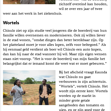
zichzelf overeind kan houden,
wil ze over een jaar of twee
weer aan het werk in het ziekenhuis.
Wortels
Chisulo ziet op zijn studie veel jongeren die de boerderij van hun
familie willen overnemen en moderniseren. Ook zij willen liever
in de stad wonen, “omdat dingen dan beter bereikbaar zijn. Op
het platteland moet je voor alles lopen, zelfs voor beltegoed.” Als
hij eenmaal geld verdient als boer wil Chisulo een auto kopen,
dan kan hij naar de stad wanneer hij wil. Maar zijn eigen wensen
staan niet voorop. “Het is voor de boerderij van mijn familie het
belangrijkst dat er iemand komt die weet wat er moet gebeuren.”
Bij het afscheid vraagt Kaunda
wat Chisulo nu gaat
verbouwen in zijn achtertuin.
“Wortels”, vertelt Chisulo. Het
wordt zijn eerste keer. Wortels
worden op de markt in
minder grote getale
aangeboden dan tomaten en
uien, en ze zijn goed voor de