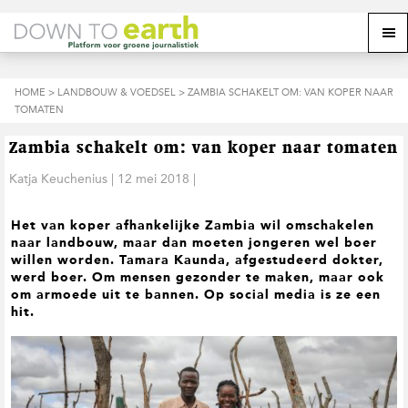
S
D
S
Z
Z
M
p
o
p
o
o
e
r
o
r
e
e
k
i
r
i
k
o
n
n
n
HOME
>
LANDBOUW & VOEDSEL
> ZAMBIA SCHAKELT OM: VAN KOPER NAAR
o
n
p
g
a
g
TOMATEN
p
d
n
a
n
e
d
u
s
a
r
a
e
Zambia schakelt om: van koper naar tomaten
i
a
d
a
z
t
r
e
r
Katja Keuchenius
|
12 mei 2018
|
e
e
d
h
d
w
e
o
e
e
Het van koper afhankelijke Zambia wil omschakelen
h
o
v
b
naar landbouw, maar dan moeten jongeren wel boer
o
f
o
s
willen worden. Tamara Kaunda, afgestudeerd dokter,
o
d
e
i
werd boer. Om mensen gezonder te maken, maar ook
f
i
t
t
om armoede uit te bannen. Op social media is ze een
d
n
t
e
hit.
n
h
e
a
o
k
v
u
s
i
d
t
g
a