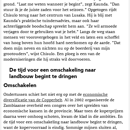
grond. “Laat me weten wanneer je begint”, zegt Kaunda. “Dan
stuur ik je de juiste zaden voor het seizoen.” Opgetogen rijdt
Chisulo terug naar het centrum van Lusaka. Hij is blij met
Kaunda’s praktische tuindersadvies, maar ook haar
achterliggende boodschap spreekt hem aan. “Ze wil armoede
verjagen door te gebruiken wat je hebt.” Langs de weg staan
mensen ver voorovergebogen in het veld en laten een schoffel
van hoog boven hun hoofd hard neerkomen op de aarde. “Dat
doen mijn neven en nichten nu op de boerderij van mijn
grootouders”, wijst Chisulo. Een ploeg is een van de
moderniseringen die hij straks wil doorvoeren.
De tijd voor een omschakeling naar
landbouw begint te dringen
Omschakelen
Ondertussen schiet het niet erg op met de
economische
diversificatie van de Copperbelt
. Al in 2002 organiseerde de
Zambiaanse overheid een congres over het spreiden van
economische kansen in de provincie. Maar toen de koperprijzen
daarna weer omhoog schoten, kwam de klad in die ambities. En
de tijd voor een omschakeling naar landbouw begint te dringen,
want de kopervoorraad is eindig. Sommige mijnen sluiten al,