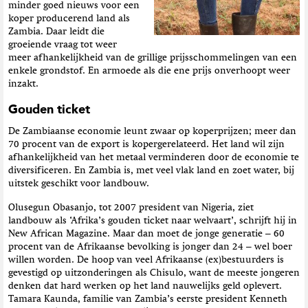
minder goed nieuws voor een
koper producerend land als
Zambia. Daar leidt die
groeiende vraag tot weer
meer afhankelijkheid van de grillige prijsschommelingen van een
enkele grondstof. En armoede als die ene prijs onverhoopt weer
inzakt.
Gouden ticket
De Zambiaanse economie leunt zwaar op koperprijzen; meer dan
70 procent van de export is kopergerelateerd. Het land wil zijn
afhankelijkheid van het metaal verminderen door de economie te
diversificeren. En Zambia is, met veel vlak land en zoet water, bij
uitstek geschikt voor landbouw.
Olusegun Obasanjo, tot 2007 president van Nigeria, ziet
landbouw als ‘Afrika’s gouden ticket naar welvaart’, schrijft hij in
New African Magazine. Maar dan moet de jonge generatie – 60
procent van de Afrikaanse bevolking is jonger dan 24 – wel boer
willen worden. De hoop van veel Afrikaanse (ex)bestuurders is
gevestigd op uitzonderingen als Chisulo, want de meeste jongeren
denken dat hard werken op het land nauwelijks geld oplevert.
Tamara Kaunda, familie van Zambia’s eerste president Kenneth