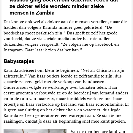
Kaunda ging boeren om dezelfde reden dat
ze dokter wilde worden: minder zieke
mensen in Zambia
Dat kon ze ook wel als dokter aan de mensen vertellen, maar die
hadden dan volgens Kaunda minder goed geluisterd. “De
boodschap moet praktisch zijn.” Dus geeft ze zelf het goede
voorbeeld, dat ze via sociale media onder haar tientallen
duizenden volgers verspreidt. “Ze volgen me op Facebook en
Instagram. Daar laat ik zien dat het kan.”
Babystapjes
Kaunda adviseert om klein te beginnen. “Net als Chisulo in zijn
achtertuin.” Van haar ouders leerde ze zelfstandig te zijn, dus
spaarde ze eerst geld met de verkoop van handtassen.
Ondertussen volgde ze workshops over tomaten telen. Haar
eerste groenten verbouwde ze op de boerderij van iemand anders
en in de tuin van haar zus, maar inmiddels werkt ze met haar
broertje en haar verloofde op het land van haar schoonfamilie. Er
is geen aansluiting op het elektriciteit- en waternet, dus legde
Kaunda zelf een generator en een waterput aan. Ze startte met
zaailingen, omdat je daar als beginneling snel mee kunt groeien.
Van de tien hectare land van