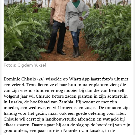
t
i
e
Foto’s: Cigdem Yuksel
Dominic Chisulo (26) wisselde op WhatsApp laatst foto’s uit met
een vriend. Trots lieten ze elkaar hun tomatenplanten zien; die
van zijn vriend stonden er nog mooier bij dan die van hemzelf.
Volgend jaar wil Chisulo betere zaden planten in zijn achtertuin
in Lusaka, de hoofdstad van Zambia. Hij woont er met zijn
moeder, een weduwe, en vijf broertjes en zusjes. De tomaten zijn
handig voor het gezin, maar ook een goede oefening voor later.
Chisulo wil eerst zijn landbouwstudie afronden en wat geld bij
elkaar sparen. Daarna gaat hij aan de slag op de boerderij van zijn
grootouders, een paar uur ten Noorden van Lusaka, in de