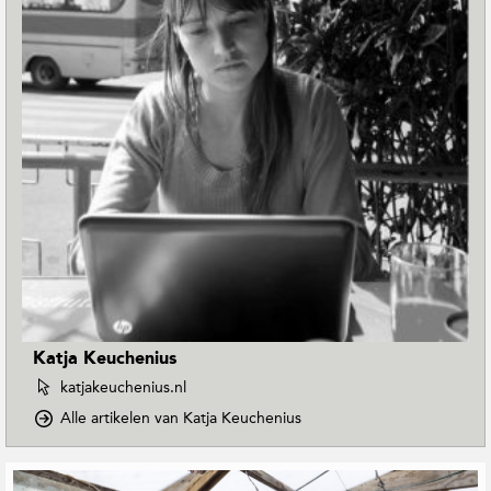
Katja Keuchenius
W
katjakeuchenius.nl
e
o
Alle artikelen van Katja Keuchenius
b
p
s
D
i
G
o
t