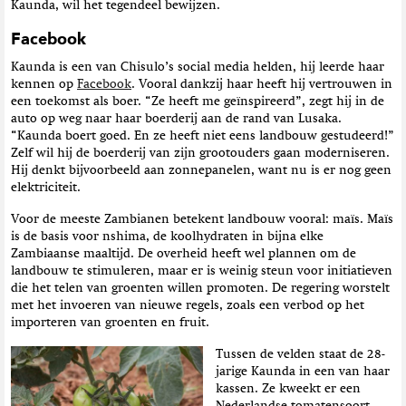
Kaunda, wil het tegendeel bewijzen.
Facebook
Kaunda is een van Chisulo’s social media helden, hij leerde haar
kennen op
Facebook
. Vooral dankzij haar heeft hij vertrouwen in
een toekomst als boer. “Ze heeft me geïnspireerd”, zegt hij in de
auto op weg naar haar boerderij aan de rand van Lusaka.
“Kaunda boert goed. En ze heeft niet eens landbouw gestudeerd!”
Zelf wil hij de boerderij van zijn grootouders gaan moderniseren.
Hij denkt bijvoorbeeld aan zonnepanelen, want nu is er nog geen
elektriciteit.
Voor de meeste Zambianen betekent landbouw vooral: maïs. Maïs
is de basis voor nshima, de koolhydraten in bijna elke
Zambiaanse maaltijd. De overheid heeft wel plannen om de
landbouw te stimuleren, maar er is weinig steun voor initiatieven
die het telen van groenten willen promoten. De regering worstelt
met het invoeren van nieuwe regels, zoals een verbod op het
importeren van groenten en fruit.
Tussen de velden staat de 28-
jarige Kaunda in een van haar
kassen. Ze kweekt er een