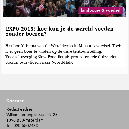
landbouw & voedsel
EXPO 2015: hoe kun je de wereld voeden
zonder boeren?
Het hoofdthema van de Wereldexpo in Milaan is voedsel. Toch
is er geen boer te vinden op de dure tentoonstelling.
Voedselbeweging Slow Food liet als protest enkele duizenden
boeren overvliegen naar Noord-Italië.
F
Contact
o
o
Redactieadres:
Willem Fenengastraat 19-23
t
1096 BL Amsterdam
e
Tel: 020-5507433
r