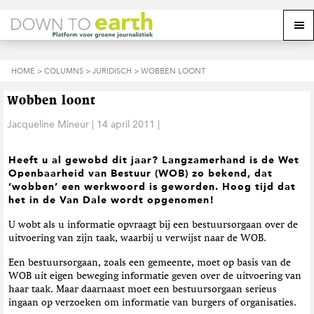
S
D
S
Z
Z
M
p
o
p
o
o
e
r
o
r
e
e
k
i
r
i
k
o
n
n
n
HOME
>
COLUMNS
>
JURIDISCH
> WOBBEN LOONT
o
n
p
g
a
g
p
d
n
a
n
e
d
u
Wobben loont
s
a
r
a
e
i
a
d
a
Jacqueline Mineur
|
14 april 2011
|
z
t
r
e
r
e
e
d
h
d
w
Heeft u al gewobd dit jaar? Langzamerhand is de Wet
e
o
e
e
Openbaarheid van Bestuur (WOB) zo bekend, dat
h
o
v
b
‘wobben’ een werkwoord is geworden. Hoog tijd dat
o
f
o
s
het in de Van Dale wordt opgenomen!
o
d
e
i
f
i
t
t
U wobt als u informatie opvraagt bij een bestuursorgaan over de
d
n
t
e
uitvoering van zijn taak, waarbij u verwijst naar de WOB.
n
h
e
a
o
k
Een bestuursorgaan, zoals een gemeente, moet op basis van de
v
u
s
WOB uit eigen beweging informatie geven over de uitvoering van
i
d
t
haar taak. Maar daarnaast moet een bestuursorgaan serieus
g
ingaan op verzoeken om informatie van burgers of organisaties.
a