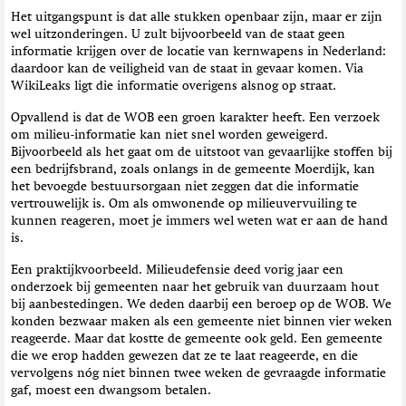
t
Het uitgangspunt is dat alle stukken openbaar zijn, maar er zijn
i
wel uitzonderingen. U zult bijvoorbeeld van de staat geen
e
informatie krijgen over de locatie van kernwapens in Nederland:
daardoor kan de veiligheid van de staat in gevaar komen. Via
WikiLeaks ligt die informatie overigens alsnog op straat.
Opvallend is dat de WOB een groen karakter heeft. Een verzoek
om milieu-informatie kan niet snel worden geweigerd.
Bijvoorbeeld als het gaat om de uitstoot van gevaarlijke stoffen bij
een bedrijfsbrand, zoals onlangs in de gemeente Moerdijk, kan
het bevoegde bestuursorgaan niet zeggen dat die informatie
vertrouwelijk is. Om als omwonende op milieuvervuiling te
kunnen reageren, moet je immers wel weten wat er aan de hand
is.
Een praktijkvoorbeeld. Milieudefensie deed vorig jaar een
onderzoek bij gemeenten naar het gebruik van duurzaam hout
bij aanbestedingen. We deden daarbij een beroep op de WOB. We
konden bezwaar maken als een gemeente niet binnen vier weken
reageerde. Maar dat kostte de gemeente ook geld. Een gemeente
die we erop hadden gewezen dat ze te laat reageerde, en die
vervolgens nóg niet binnen twee weken de gevraagde informatie
gaf, moest een dwangsom betalen.