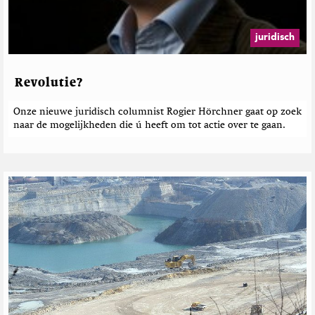
l
e
u
g
i
b
r
a
n
e
o
z
juridisch
e
p
i
r
M
T
n
i
i
w
e
c
Revolutie?
n
i
h
e
t
u
t
Onze nieuwe juridisch columnist Rogier Hörchner gaat op zoek
t
r
e
naar de mogelijkheden die ú heeft om tot actie over te gaan.
e
n
r