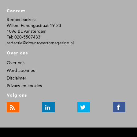
F
Contact
o
o
Redactieadres:
Willem Fenengastraat 19-23
t
1096 BL Amsterdam
e
Tel: 020-5507433
r
redactie@downtoearthmagazine.nl
Over ons
Over ons
Word abonnee
Disclaimer
Privacy en cookies
Volg ons