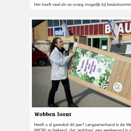
T
i
Het heeft veel zin zo vroeg mogelijk bij besluitvormi
w
n
i
e
t
u
t
r
e
r
Wobben loont
Heeft u al gewobd dit jaar? Langzamerhand is de 
(WOB) zo bekend, dat 'wobben' een werkwoord is g