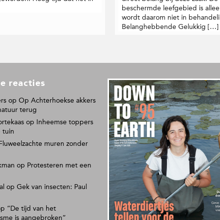
beschermde leefgebied is allee
wordt daarom niet in behandel
Belanghebbende Gelukkig […]
e reacties
L
e
rs
op
Op Achterhoekse akkers
e
natuur terug
s
ortekaas
op
Inheemse toppers
o
 tuin
n
Fluweelzachte muren zonder
s
p
kman
op
Protesteren met een
a
p
al
op
Gek van insecten: Paul
i
e
r
op
“De tijd van het
isme is aangebroken”
e