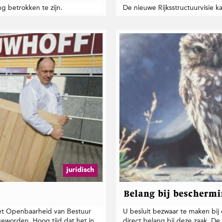
ng betrokken te zijn.
De nieuwe Rijksstructuurvisie 
juridisch
Belang bij beschermi
Wet Openbaarheid van Bestuur
U besluit bezwaar te maken bij
eworden. Hoog tijd dat het in
direct belang bij deze zaak. De