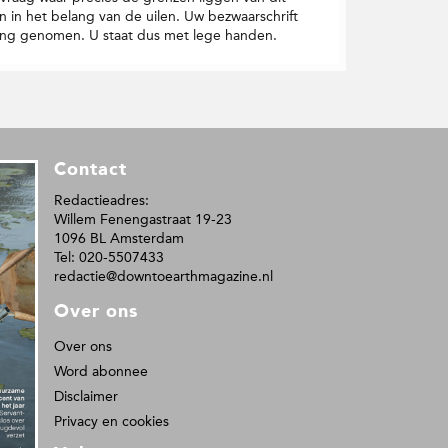
n in het belang van de uilen. Uw bezwaarschrift
ing genomen. U staat dus met lege handen.
Contact
Redactieadres:
Willem Fenengastraat 19-23
1096 BL Amsterdam
Tel: 020-5507433
redactie@downtoearthmagazine.nl
Over ons
Over ons
Word abonnee
Disclaimer
Privacy en cookies