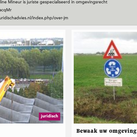
ine Mineur is juriste gespecialiseerd in omgevingsrecht
acqMr
uridischadvies.nl/index.php/over-jm
juridisch
Bewaak uw omgeving