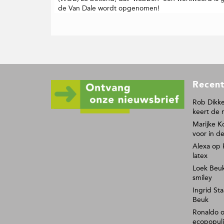
de Van Dale wordt opgenomen!
F
Recent
o
o
Rob Dikke
keert de 
t
Marijke K
e
voor in de
r
Alexa
op
latex
Loek Beu
smiley
Ingrid Sta
Beuk
Ronaldo
ecopopul