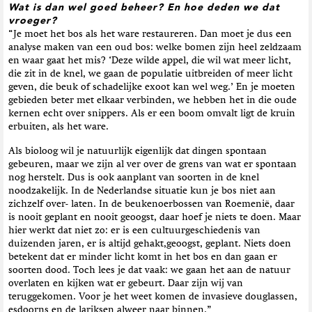
Wat is dan wel goed beheer? En hoe deden we dat
vroeger?
“Je moet het bos als het ware restaureren. Dan moet je dus een
analyse maken van een oud bos: welke bomen zijn heel zeldzaam
en waar gaat het mis? ‘Deze wilde appel, die wil wat meer licht,
die zit in de knel, we gaan de populatie uitbreiden of meer licht
geven, die beuk of schadelijke exoot kan wel weg.’ En je moeten
gebieden beter met elkaar verbinden, we hebben het in die oude
kernen echt over snippers. Als er een boom omvalt ligt de kruin
erbuiten, als het ware.
Als bioloog wil je natuurlijk eigenlijk dat dingen spontaan
gebeuren, maar we zijn al ver over de grens van wat er spontaan
nog herstelt. Dus is ook aanplant van soorten in de knel
noodzakelijk. In de Nederlandse situatie kun je bos niet aan
zichzelf over- laten. In de beukenoerbossen van Roemenië, daar
is nooit geplant en nooit geoogst, daar hoef je niets te doen. Maar
hier werkt dat niet zo: er is een cultuurgeschiedenis van
duizenden jaren, er is altijd gehakt,geoogst, geplant. Niets doen
betekent dat er minder licht komt in het bos en dan gaan er
soorten dood. Toch lees je dat vaak: we gaan het aan de natuur
overlaten en kijken wat er gebeurt. Daar zijn wij van
teruggekomen. Voor je het weet komen de invasieve douglassen,
esdoorns en de lariksen alweer naar binnen.”