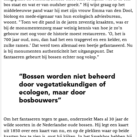
bos staat en wat er van oudsher groeit.” Hij wijst graag op het
middeleeuwse pand waar hij met zijn vrouw Emma van den Dool,
bioloog en mede-eigenaar van hun ecologisch adviesbureau,
woont. “Toen we dit pand in de jaren zeventig kraakten, was er
bij de monumentenzorg maar weinig kennis van hoe je zo’n
gebouw met oog voor de historie moest restaureren. ‘O, het is
700 jaar oud, nou, dan had het een trapgevel en een kelder, en
zulke ramen.’ Dat werd toen allemaal een beetje gefantaseerd. Nu
is bij monumenten authenticiteit het uitgangspunt. Dat
fantaseren gebeurt bij bossen echter nog volop.”
“Bossen worden niet beheerd
door vegetatiekundigen of
ecologen, maar door
bosbouwers”
Om het fantaseren tegen te gaan, onderzoekt Maes al 30 jaar de
wilde soorten in de Nederlandse oude bossen. Hij legt een kaart
uit 1850 over een kaart van nu, en op de plekken waar op beide
kaarten bos te zien is, gaat hij kijken. In het Savelsbos hebben hij