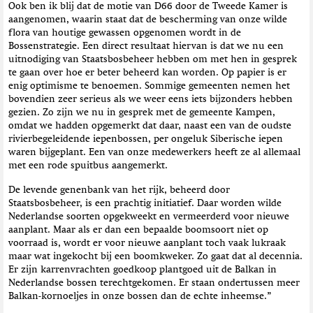
Ook ben ik blij dat de motie van D66 door de Tweede Kamer is
aangenomen, waarin staat dat de bescherming van onze wilde
flora van houtige gewassen opgenomen wordt in de
Bossenstrategie. Een direct resultaat hiervan is dat we nu een
uitnodiging van Staatsbosbeheer hebben om met hen in gesprek
te gaan over hoe er beter beheerd kan worden. Op papier is er
enig optimisme te benoemen. Sommige gemeenten nemen het
bovendien zeer serieus als we weer eens iets bijzonders hebben
gezien. Zo zijn we nu in gesprek met de gemeente Kampen,
omdat we hadden opgemerkt dat daar, naast een van de oudste
rivierbegeleidende iepenbossen, per ongeluk Siberische iepen
waren bijgeplant. Een van onze medewerkers heeft ze al allemaal
met een rode spuitbus aangemerkt.
De levende genenbank van het rijk, beheerd door
Staatsbosbeheer, is een prachtig initiatief. Daar worden wilde
Nederlandse soorten opgekweekt en vermeerderd voor nieuwe
aanplant. Maar als er dan een bepaalde boomsoort niet op
voorraad is, wordt er voor nieuwe aanplant toch vaak lukraak
maar wat ingekocht bij een boomkweker. Zo gaat dat al decennia.
Er zijn karrenvrachten goedkoop plantgoed uit de Balkan in
Nederlandse bossen terechtgekomen. Er staan ondertussen meer
Balkan-kornoeljes in onze bossen dan de echte inheemse.”