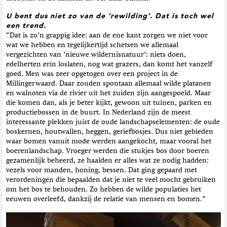
U bent dus niet zo van de ‘rewilding’. Dat is toch wel
een trend.
“Dat is zo’n grappig idee: aan de ene kant zorgen we niet voor
wat we hebben en tegelijkertijd schetsen we allemaal
vergezichten van ‘nieuwe wildernisnatuur’: niets doen,
edelherten erin loslaten, nog wat grazers, dan komt het vanzelf
goed. Men was zeer opgetogen over een project in de
Millingerwaard. Daar zouden spontaan allemaal wilde platanen
en walnoten via de rivier uit het zuiden zijn aangespoeld. Maar
die komen dan, als je beter kijkt, gewoon uit tuinen, parken en
productiebossen in de buurt. In Nederland zijn de meest
interessante plekken juist de oude landschapselementen: de oude
boskernen, houtwallen, heggen, geriefbosjes. Dus niet gebieden
waar bomen vanuit mode werden aangekocht, maar vooral het
boerenlandschap. Vroeger werden die stukjes bos door boeren
gezamenlijk beheerd, ze haalden er alles wat ze nodig hadden:
vezels voor manden, honing, bessen. Dat ging gepaard met
verordeningen die bepaalden dat je niet te veel mocht gebruiken
om het bos te behouden. Zo hebben de wilde populaties het
eeuwen overleefd, dankzij de relatie van mensen en bomen.”