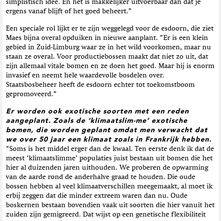
simplistisch idee. En het is makkelijker uitvoerbaar dan dat je
ergens vanaf blijft of het goed beheert.”
Een speciale rol lijkt er te zijn weggelegd voor de esdoorn, die ziet
Maes bijna overal opduiken in nieuwe aanplant. “Er is een klein
gebied in Zuid-Limburg waar ze in het wild voorkomen, maar nu
staan ze overal. Voor productiebossen maakt dat niet zo uit, dat
zijn allemaal vitale bomen en ze doen het goed. Maar hij is enorm
invasief en neemt hele waardevolle bosdelen over.
Staatsbosbeheer heeft de esdoorn echter tot toekomstboom
gepromoveerd.”
Er worden ook exotische soorten met een reden
aangeplant. Zoals de ‘klimaatslim-me’ exotische
bomen, die worden geplant omdat men verwacht dat
we over 50 jaar een klimaat zoals in Frankrijk hebben.
“Soms is het middel erger dan de kwaal. Ten eerste denk ik dat de
meest ‘klimaatslimme’ populaties juist bestaan uit bomen die het
hier al duizenden jaren uithouden. We proberen de opwarming
van de aarde rond de anderhalve graad te houden. Die oude
bossen hebben al veel klimaatverschillen meegemaakt, al moet ik
erbij zeggen dat die minder extreem waren dan nu. Oude
boskernen bestaan bovendien vaak uit soorten die hier vanuit het
zuiden zijn gemigreerd. Dat wijst op een genetische flexibiliteit