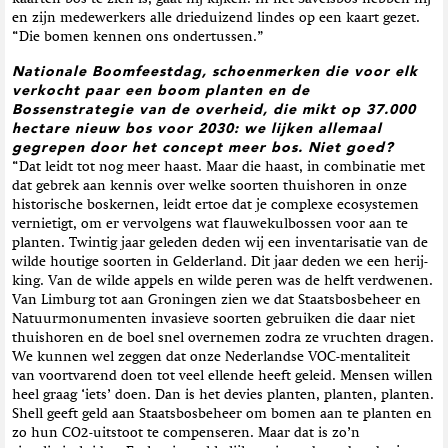
en zijn medewerkers alle drieduizend lindes op een kaart gezet.
“Die bomen kennen ons ondertussen.”
Nationale Boomfeestdag, schoenmerken die voor elk
verkocht paar een boom planten en de
Bossenstrategie van de overheid, die mikt op 37.000
hectare nieuw bos voor 2030: we lijken allemaal
gegrepen door het concept meer bos. Niet goed?
“Dat leidt tot nog meer haast. Maar die haast, in combinatie met
dat gebrek aan kennis over welke soorten thuishoren in onze
historische boskernen, leidt ertoe dat je complexe ecosystemen
vernietigt, om er vervolgens wat flauwekulbossen voor aan te
planten. Twintig jaar geleden deden wij een inventarisatie van de
wilde houtige soorten in Gelderland. Dit jaar deden we een herij-
king. Van de wilde appels en wilde peren was de helft verdwenen.
Van Limburg tot aan Groningen zien we dat Staatsbosbeheer en
Natuurmonumenten invasieve soorten gebruiken die daar niet
thuishoren en de boel snel overnemen zodra ze vruchten dragen.
We kunnen wel zeggen dat onze Nederlandse VOC-mentaliteit
van voortvarend doen tot veel ellende heeft geleid. Mensen willen
heel graag ‘iets’ doen. Dan is het devies planten, planten, planten.
Shell geeft geld aan Staatsbosbeheer om bomen aan te planten en
zo hun CO2-uitstoot te compenseren. Maar dat is zo’n