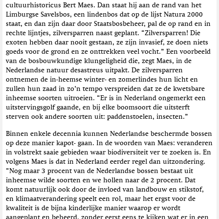
cultuurhistoricus Bert Maes. Dan staat hij aan de rand van het
Limburgse Savelsbos, een lindenbos dat op de lijst Natura 2000
staat, en dan zijn daar door Staatsbosbeheer, pal de op rand en in
rechte lijntjes, zilversparren naast geplant. “Zilversparren! Die
exoten hebben daar nooit gestaan, ze zijn invasief, ze doen niets
goeds voor de grond en ze onttrekken veel vocht.” Een voorbeeld
van de bosbouwkundige klungeligheid die, zegt Maes, in de
Nederlandse natuur desastreus uitpakt. De zilversparren
ontnemen de in-heemse winter- en zomerlindes hun licht en
zullen hun zaad in zo’n tempo verspreiden dat ze de kwetsbare
inheemse soorten uitroeien. “Er is in Nederland ongemerkt een
uitstervingsgolf gaande, en bij elke boomsoort die uitsterft
sterven ook andere soorten uit: paddenstoelen, insecten.”
Binnen enkele decennia kunnen Nederlandse beschermde bossen
op deze manier kapot- gaan. In de woorden van Maes: veranderen
in volstrekt saaie gebieden waar biodiversiteit ver te zoeken is. En
volgens Maes is dat in Nederland eerder regel dan uitzondering.
“Nog maar 3 procent van de Nederlandse bossen bestaat uit
inheemse wilde soorten en we hollen naar de 2 procent. Dat
komt natuurlijk ook door de invloed van landbouw en stikstof,
en klimaatverandering speelt een rol, maar het ergst voor de
kwaliteit is de bijna kinderlijke manier waarop er wordt
aangeplant en beheerd, zonder eerst eens te kijken wat er in een