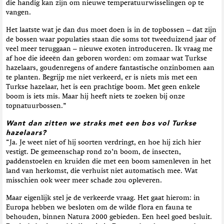
die handig kan zijn om nieuwe temperatuurwisselingen op te
vangen.
Het laatste wat je dan dus moet doen is in de topbossen – dat zijn
de bossen waar populaties staan die soms tot tweeduizend jaar of
veel meer teruggaan – nieuwe exoten introduceren. Ik vraag me
af hoe die ideeën dan geboren worden: om zomaar wat Turkse
hazelaars, goudenregens of andere fantastische onzinbomen aan
te planten. Begrijp me niet verkeerd, er is niets mis met een
Turkse hazelaar, het is een prachtige boom. Met geen enkele
boom is iets mis. Maar hij heeft niets te zoeken bij onze
topnatuurbossen.”
Want dan zitten we straks met een bos vol Turkse
hazelaars?
“Ja. Je weet niet of hij soorten verdringt, en hoe hij zich hier
vestigt. De gemeenschap rond zo’n boom, de insecten,
paddenstoelen en kruiden die met een boom samenleven in het
land van herkomst, die verhuist niet automatisch mee. Wat
misschien ook weer meer schade zou opleveren.
Maar eigenlijk stel je de verkeerde vraag. Het gaat hierom: in
Europa hebben we besloten om de wilde flora en fauna te
behouden, binnen Natura 2000 gebieden. Een heel goed besluit.