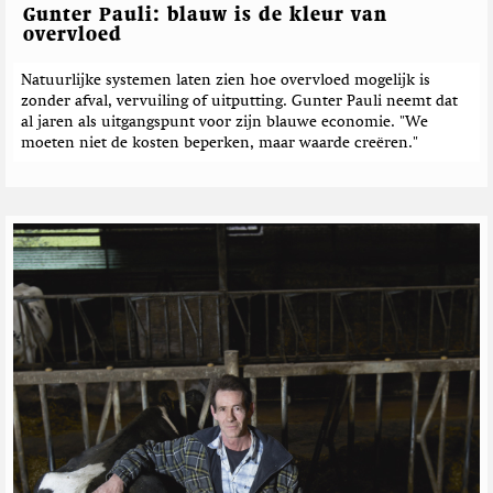
e
c
Gunter Pauli: blauw is de kleur van
h
overvloed
t
e
Natuurlijke systemen laten zien hoe overvloed mogelijk is
zonder afval, vervuiling of uitputting. Gunter Pauli neemt dat
n
al jaren als uitgangspunt voor zijn blauwe economie. "We
moeten niet de kosten beperken, maar waarde creëren."