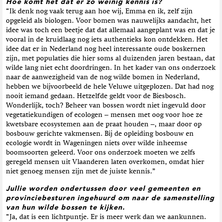
Hoe komt het dat er zo weinig kennis is?
“Ik denk nog vaak terug aan hoe wij, Emma en ik, zelf zijn
opgeleid als biologen. Voor bomen was nauwelijks aandacht, het
idee was toch een beetje dat dat allemaal aangeplant was en dat je
vooral in de kruidlaag nog iets authentieks kon ontdekken. Het
idee dat er in Nederland nog heel interessante oude boskernen
zijn, met populaties die hier soms al duizenden jaren bestaan, dat
wilde lang niet echt doordringen. In het kader van ons onderzoek
naar de aanwezigheid van de nog wilde bomen in Nederland,
hebben we bijvoorbeeld de hele Veluwe uitgeplozen. Dat had nog
nooit iemand gedaan. Hetzelfde geldt voor de Biesbosch.
Wonderlijk, toch? Beheer van bossen wordt niet ingevuld door
vegetatiekundigen of ecologen – mensen met oog voor hoe ze
kwetsbare ecosystemen aan de praat houden –, maar door op
bosbouw gerichte vakmensen. Bij de opleiding bosbouw en
ecologie wordt in Wageningen niets over wilde inheemse
boomsoorten geleerd. Voor ons onderzoek moeten we zelfs
geregeld mensen uit Vlaanderen laten overkomen, omdat hier
niet genoeg mensen zijn met de juiste kennis.”
Jullie worden ondertussen door veel gemeenten en
provinciebesturen ingehuurd om naar de samenstelling
van hun wilde bossen te kijken.
“Ja, dat is een lichtpuntje. Er is meer werk dan we aankunnen.