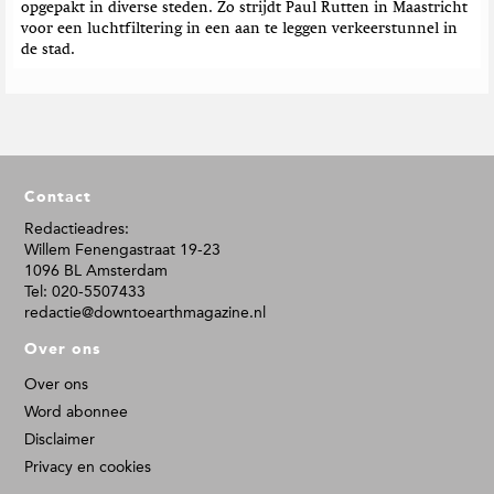
opgepakt in diverse steden. Zo strijdt Paul Rutten in Maastricht
voor een luchtfiltering in een aan te leggen verkeerstunnel in
de stad.
F
Contact
o
o
Redactieadres:
Willem Fenengastraat 19-23
t
1096 BL Amsterdam
e
Tel: 020-5507433
r
redactie@downtoearthmagazine.nl
Over ons
Over ons
Word abonnee
Disclaimer
Privacy en cookies