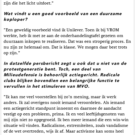
zijn die het licht uitdoet.”
Wat vindt u een goed voorbeeld van een duurzame
koploper?
“Een geweldig voorbeeld vind ik Unilever. Toen ik bij VROM
werkte, heb ik met ze aan de onderhandelingtafel gezeten om
duurzaam inkopen te realiseren. Dat was een stroperig proces. En
nu zijn ze helemaal om. Dat is klasse. We mogen daar best trots
op zijn.”
In datzelfde persbericht zegt u ook dat u niet van de
protestgeneratie bent. Toch, een deel van
Milieudefensie is behoorlijk actiegericht. Radicale
clubs blijken bovendien een belangrijke functie te
vervullen in het stimuleren van MVO.
“Ik kan me veel voorstellen bij zo’n mening, maar ik werk
anders. Ik zal overigens nooit iemand veroordelen. Als iemand
een actiegericht standpunt inneemt en daarmee de aandacht
vestigt op een probleem, prima. Ik en veel leeftijdsgenoten van
mij zijn niet zo opgegroeid. Ik ben meer iemand die een win-win
situatie wil vinden. Radicalisme, extremiteiten, zoals vandalisme
of de wet overtreden, wijs ik af. Maar activisme kan soms heel