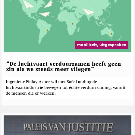
t
p
r
e
T
t
e
w
h
r
i
M
d
t
a
e
t
g
b
e
a
e
r
z
mobiliteit, uitgesproken
i
r
n
i
e
c
“De luchtvaart verduurzamen heeft geen
h
zin als we steeds meer vliegen”
t
e
Ingenieur Finlay Asher wil met Safe Landing de
luchtvaartindustrie bewegen tot échte verduurzaming, vanuit
n
de mensen die er werken.