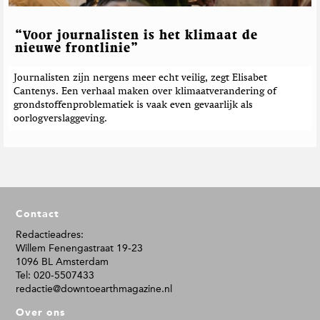
“Voor journalisten is het klimaat de
nieuwe frontlinie”
Journalisten zijn nergens meer echt veilig, zegt Elisabet
Cantenys. Een verhaal maken over klimaatverandering of
grondstoffenproblematiek is vaak even gevaarlijk als
oorlogverslaggeving.
F
Contact
o
o
Redactieadres:
Willem Fenengastraat 19-23
t
1096 BL Amsterdam
e
Tel: 020-5507433
r
redactie@downtoearthmagazine.nl
Over ons