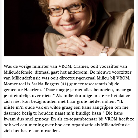
t
i
e
Was de vorige minister van VROM, Cramer, ooit voorzitter van
Milieudefensie, ditmaal gaat het andersom. De nieuwe voorzitter
van Milieudefensie was ooit directeur-generaal Milieu bij VROM.
Momenteel is Saskia Borgers (41) gemeentesecretaris bij de
gemeente Haarlem. “Daar mag je je met alles bemoeien, maar ga
je uiteindelijk over niets.” Als milieukundige miste ze het dat ze
zich niet kon bezighouden met haar grote liefde, milieu. “Ik
miste m’n oude vak en wilde graag een kans aangrijpen om me
daarmee bezig te houden naast m’n huidige baan.” Die kans
kwam dus snel genoeg. En als ex-topambtenaar bij VROM heeft ze
ook wel een mening over hoe een organisatie als Milieudefensie
zich het beste kan opstellen.