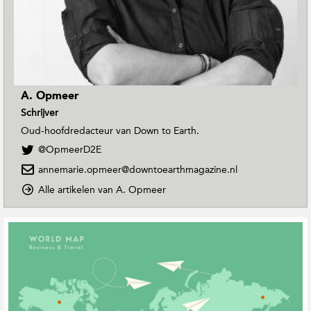
A. Opmeer
Schrijver
Oud-hoofdredacteur van Down to Earth.
V
@OpmeerD2E
o
annemarie.opmeer@downtoearthmagazine.nl
l
g
o
Alle artikelen van A. Opmeer
A
p
.
D
G
O
o
e
p
w
r
m
n
e
e
T
e
o
l
r
E
a
o
a