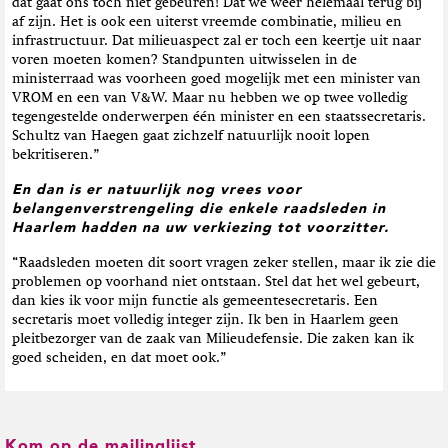
dát gaat ons toch niet gebeuren! Dat we weer helemaal terug bij
af zijn. Het is ook een uiterst vreemde combinatie, milieu en
infrastructuur. Dat milieuaspect zal er toch een keertje uit naar
voren moeten komen? Standpunten uitwisselen in de
ministerraad was voorheen goed mogelijk met een minister van
VROM en een van V&W. Maar nu hebben we op twee volledig
tegengestelde onderwerpen één minister en een staatssecretaris.
Schultz van Haegen gaat zichzelf natuurlijk nooit lopen
bekritiseren.”
En dan is er natuurlijk nog vrees voor
belangenverstrengeling die enkele raadsleden in
Haarlem hadden na uw verkiezing tot voorzitter.
“Raadsleden moeten dit soort vragen zeker stellen, maar ik zie die
problemen op voorhand niet ontstaan. Stel dat het wel gebeurt,
dan kies ik voor mijn functie als gemeentesecretaris. Een
secretaris moet volledig integer zijn. Ik ben in Haarlem geen
pleitbezorger van de zaak van Milieudefensie. Die zaken kan ik
goed scheiden, en dat moet ook.”
Kom op de mailinglijst