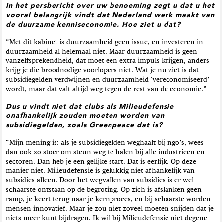
In het persbericht over uw benoeming zegt u dat u het
vooral belangrijk vindt dat Nederland werk maakt van
de duurzame kenniseconomie. Hoe ziet u dat?
“Met dit kabinet is duurzaamheid geen issue, en investeren in
duurzaamheid al helemaal niet. Maar duurzaamheid is geen
vanzelfsprekendheid, dat moet een extra impuls krijgen, anders
krijg je die broodnodige voorlopers niet. Wat je nu ziet is dat
subsidiegelden verdwijnen en duurzaamheid ‘vereconomiseerd’
wordt, maar dat valt altijd weg tegen de rest van de economie.”
Dus u vindt niet dat clubs als Milieudefensie
onafhankelijk zouden moeten worden van
subsidiegelden, zoals Greenpeace dat is?
“Mijn mening is: als je subsidiegelden weghaalt bij ngo’s, wees
dan ook zo stoer om steun weg te halen bij alle industrieën en
sectoren. Dan heb je een gelijke start. Dat is eerlijk. Op deze
manier niet. Milieudefensie is gelukkig niet afhankelijk van
subsidies alleen. Door het wegvallen van subsidies is er wel
schaarste ontstaan op de begroting. Op zich is afslanken geen
ramp, je keert terug naar je kernproces, en bij schaarste worden
mensen innovatief. Maar je zou niet zoveel moeten snijden dat je
niets meer kunt bijdragen. Ik wil bij Milieudefensie niet degene