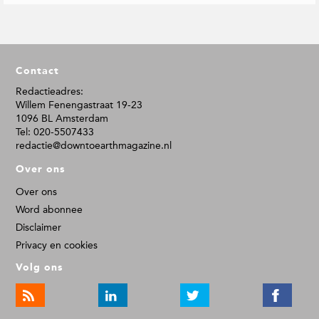
F
Contact
o
o
Redactieadres:
Willem Fenengastraat 19-23
t
1096 BL Amsterdam
e
Tel: 020-5507433
r
redactie@downtoearthmagazine.nl
Over ons
Over ons
Word abonnee
Disclaimer
Privacy en cookies
Volg ons