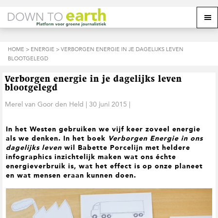
S
D
S
Z
Z
M
p
o
p
o
o
e
r
o
r
e
e
k
i
r
i
k
o
n
n
n
HOME
>
ENERGIE
> VERBORGEN ENERGIE IN JE DAGELIJKS LEVEN
o
n
p
g
a
g
BLOOTGELEGD
p
d
n
a
n
e
d
u
s
a
r
a
e
Verborgen energie in je dagelijks leven
i
a
d
a
z
blootgelegd
t
r
e
r
e
e
d
h
d
Merel van Goor den Held
|
30 juni 2015
|
w
e
o
e
e
h
o
v
b
In het Westen gebruiken we vijf keer zoveel energie
o
f
o
s
als we denken. In het boek
Verborgen Energie in ons
o
d
e
i
dagelijks leven
wil Babette Porcelijn met heldere
f
i
t
t
infographics inzichtelijk maken wat ons échte
d
n
t
e
energieverbruik is, wat het effect is op onze planeet
n
h
e
en wat mensen eraan kunnen doen.
a
o
k
v
u
s
i
d
t
g
a