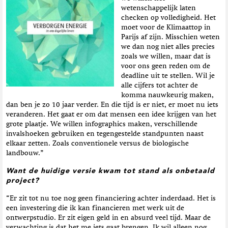
wetenschappelijk laten
checken op volledigheid. Het
moet voor de Klimaattop in
Parijs af zijn. Misschien weten
we dan nog niet alles precies
zoals we willen, maar dat is
voor ons geen reden om de
deadline uit te stellen. Wil je
alle cijfers tot achter de
komma nauwkeurig maken,
dan ben je zo 10 jaar verder. En die tijd is er niet, er moet nu iets
veranderen. Het gaat er om dat mensen een idee krijgen van het
grote plaatje. We willen infographics maken, verschillende
invalshoeken gebruiken en tegengestelde standpunten naast
elkaar zetten. Zoals conventionele versus de biologische
landbouw.”
Want de huidige versie kwam tot stand als onbetaald
project?
“Er zit tot nu toe nog geen financiering achter inderdaad. Het is
een investering die ik kan financieren met werk uit de
ontwerpstudio. Er zit eigen geld in en absurd veel tijd. Maar de
verwachting is dat het me iets gaat brengen. Ik wil alleen nog