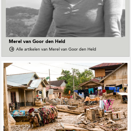
Merel van Goor den Held
o
Alle artikelen van Merel van Goor den Held
p
D
G
o
e
w
r
n
e
T
o
l
E
a
a
t
r
e
t
e
h
r
M
d
a