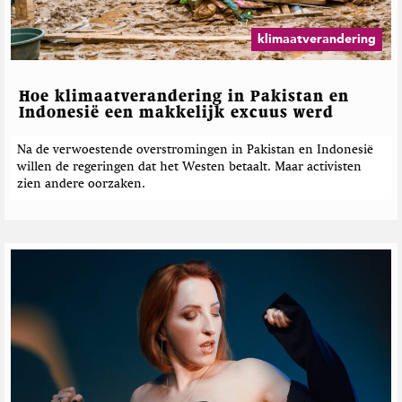
e
g
b
a
e
z
klimaatverandering
i
r
n
i
e
c
Hoe klimaatverandering in Pakistan en
h
Indonesië een makkelijk excuus werd
t
e
Na de verwoestende overstromingen in Pakistan en Indonesië
willen de regeringen dat het Westen betaalt. Maar activisten
n
zien andere oorzaken.