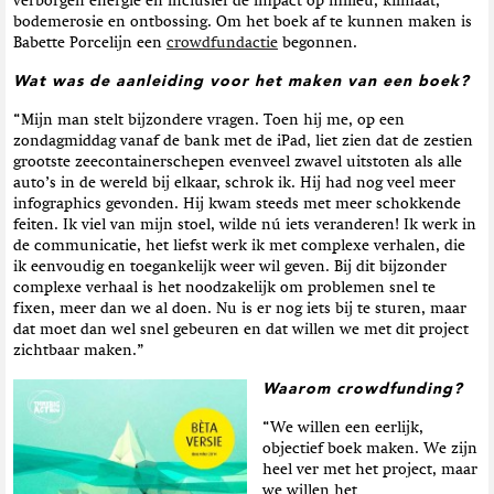
verborgen energie en inclusief de impact op milieu, klimaat,
bodemerosie en ontbossing. Om het boek af te kunnen maken is
Babette Porcelijn een
crowdfundactie
begonnen.
Wat was de aanleiding voor het maken van een boek?
“Mijn man stelt bijzondere vragen. Toen hij me, op een
zondagmiddag vanaf de bank met de iPad, liet zien dat de zestien
grootste zeecontainerschepen evenveel zwavel uitstoten als alle
auto’s in de wereld bij elkaar, schrok ik. Hij had nog veel meer
infographics gevonden. Hij kwam steeds met meer schokkende
feiten. Ik viel van mijn stoel, wilde nú iets veranderen! Ik werk in
de communicatie, het liefst werk ik met complexe verhalen, die
ik eenvoudig en toegankelijk weer wil geven. Bij dit bijzonder
complexe verhaal is het noodzakelijk om problemen snel te
fixen, meer dan we al doen. Nu is er nog iets bij te sturen, maar
dat moet dan wel snel gebeuren en dat willen we met dit project
zichtbaar maken.”
Waarom crowdfunding?
“We willen een eerlijk,
objectief boek maken. We zijn
heel ver met het project, maar
we willen het