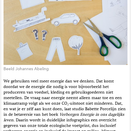
t
i
e
Beeld Johannes Abeling
We gebruiken veel meer energie dan we denken. Dat komt
doordat we de energie die nodig is voor bijvoorbeeld het
produceren van voedsel, kleding en gebruiksgoederen niet
meetellen. De vraag naar energie neemt alleen maar toe en een
klimaatramp volgt als we onze CO₂-uitstoot niet minderen. Dat,
en wat je er zélf aan kunt doen, laat studio Babette Porcelijn zien
in de betaversie van het boek
Verborgen Energie in ons dagelijks
leven
. Daarin wordt in duidelijke infographics een overzicht
gegeven van onze totale ecologische voetprint, dus inclusief