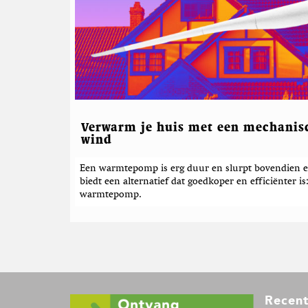
Verwarm je huis met een mechani
wind
Een warmtepomp is erg duur en slurpt bovendien en
biedt een alternatief dat goedkoper en efficiënter 
warmtepomp.
F
Recent
o