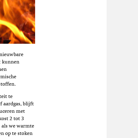
ernieuwbare
it kunnen
nen
rmische
stoffen.
eit te
aardgas, blijft
duceren met
ost 2 tot 3
s als we warmte
en op te stoken