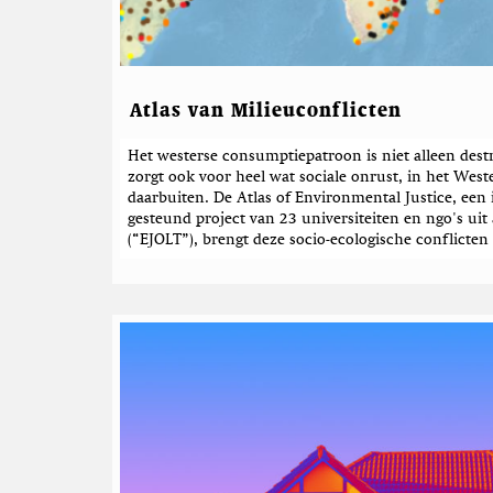
d
e
b
e
r
Atlas van Milieuconflicten
i
Het westerse consumptiepatroon is niet alleen dest
c
zorgt ook voor heel wat sociale onrust, in het West
h
daarbuiten. De Atlas of Environmental Justice, een 
t
gesteund project van 23 universiteiten en ngo's uit
e
(“EJOLT”), brengt deze socio-ecologische conflicten 
n