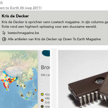
ch
wn to Earth 06 (aug 2011)
Kris de Decker
Kris de Decker is oprichter vann Lowtech magazine. In zijn columns gee
fictie rond een hightech oplossing voor een duurzame wereld.
W
lowtechmagazine.be
e
Alle artikelen van Kris de Decker
op Down To Earth Magazine
b
s
i
t
e
v
a
n
K
r
i
s
d
e
D