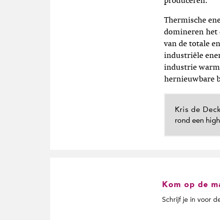
produceren.
Thermische ene
domineren het e
van de totale 
industriële ene
industrie warm
hernieuwbare b
Kris de Dec
rond een hig
Kom op de mai
Schrijf je in voor 