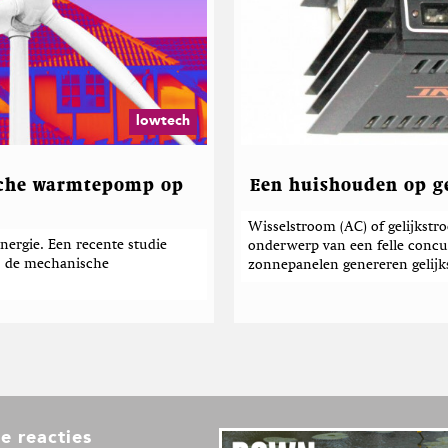
lowtech
sche warmtepomp op
Een huishouden op g
Wisselstroom (AC) of gelijkst
ergie. Een recente studie
onderwerp van een felle concu
is: de mechanische
zonnepanelen genereren gelijk
e reacties
L