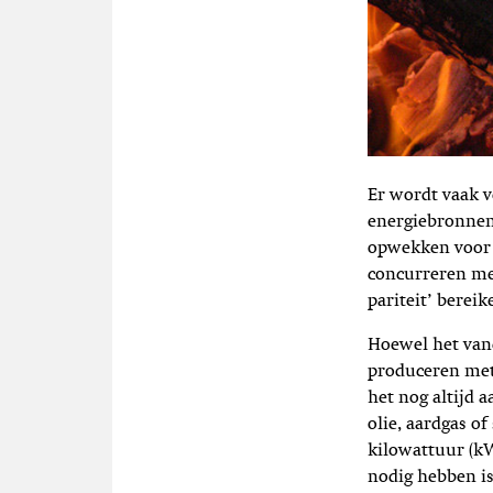
Er wordt vaak 
energiebronnen 
opwekken voor d
concurreren me
pariteit’ berei
Hoewel het vand
produceren met 
het nog altijd 
olie, aardgas o
kilowattuur (kW
nodig hebben is