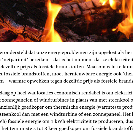
verondersteld dat onze energieproblemen zijn opgelost als h
‘netpariteit’ bereiken – dat is het moment dat ze elektricite
ezelfde prijs als fossiele brandstoffen. Maar om echt te kun
t fossiele brandstoffen, moet hernieuwbare energie ook ’the
ken – warmte opwekken tegen dezelfde prijs als fossiele brand
aag op heel wat locaties economisch rendabel is om elektricit
zonnepanelen of windturbines in plaats van met steenkool of 
aanzienlijk goedkoper om thermische energie (warmte) te pro
f steenkool dan met een windturbine of een zonnepaneel. Het k
h) fossiele energie om 1 kWh elektriciteit te produceren, du
 het tenminste 2 tot 3 keer goedkoper om fossiele brandstoff