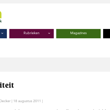
Rubrieken
Magazines
teit
 Decker
|
18 augustus 2011
|