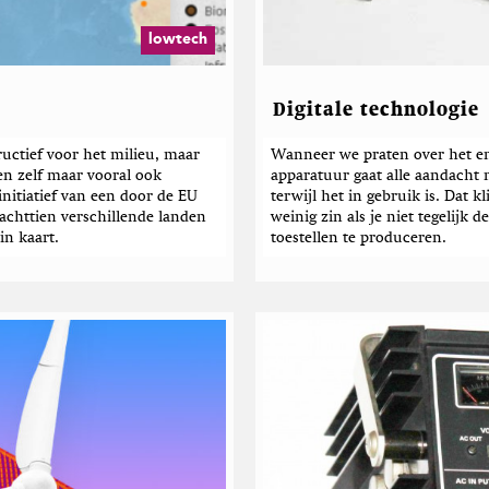
e
c
lowtech
k
e
r
Digitale technologie
ructief voor het milieu, maar
Wanneer we praten over het en
en zelf maar vooral ook
apparatuur gaat alle aandacht n
initiatief van een door de EU
terwijl het in gebruik is. Dat k
 achttien verschillende landen
weinig zin als je niet tegelijk 
in kaart.
toestellen te produceren.