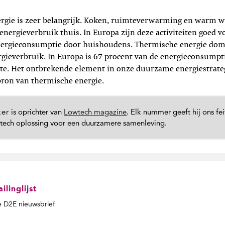
rgie is zeer belangrijk. Koken, ruimteverwarming en warm w
nergieverbruik thuis. In Europa zijn deze activiteiten goed v
energieconsumptie door huishoudens. Thermische energie dom
rgieverbruik. In Europa is 67 procent van de energieconsumpti
te. Het ontbrekende element in onze duurzame energiestrateg
ron van thermische energie.
ker
is oprichter van
Lowtech magazine
. Elk nummer geeft hij ons feit
htech oplossing voor een duurzamere samenleving.
linglijst
de D2E nieuwsbrief