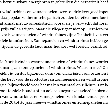
en hernieuwbare energiebron te gebruiken die netpariteit heef
at windturbines en zonnepanelen twee tot drie keer goedkop
aag, opdat ze thermische pariteit zouden bereiken met fossi
t klinkt niet zo onrealistisch, vooral als je verwacht dat fossi
 prijs zullen stijgen. Maar die vlieger gaat niet op. Hernieuwb
 zoals zonnepanelen of windturbines zijn afhankelijk van ee
ssiele brandstoffen. Zonnepanelen en windturbines hebben ge
 tijdens de gebruiksfase, maar het kost wel fossiele brandsto
kele fabriek vinden waar zonnepanelen of windturbines word
komstig van zonnepanelen of windturbines. Waarom niet? Om
iciënt is (en dus bijzonder duur) om elektriciteit om te zetten
odig hebt voor de productie van zonnepanelen en windturbine
gie, bijvoorbeeld voor het maken van staal en silicium. Dat b
voor fossiele brandstoffen ook een negatieve invloed hebben 
n van windturbines en zonnepanelen. Een fundamenteel prob
m de 20 tot 30 jaar nieuwe windturbines en zonnepanelen m