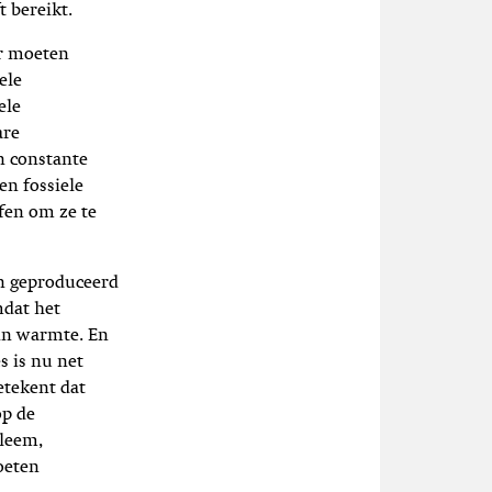
t bereikt.
er moeten
ele
ele
are
n constante
en fossiele
ffen om ze te
en geproduceerd
dat het
 in warmte. En
s is nu net
etekent dat
op de
leem,
oeten