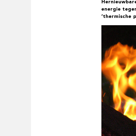
Hernieuwbare
t
i
energie tege
e
’thermische 