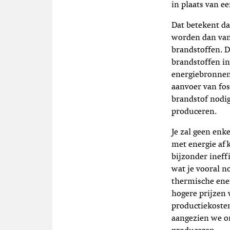
in plaats van e
Dat betekent d
worden dan vand
brandstoffen. Da
brandstoffen in
energiebronnen
aanvoer van fo
brandstof nodig
produceren.
Je zal geen en
met energie af
bijzonder ineff
wat je vooral n
thermische ener
hogere prijzen 
productiekoste
aangezien we o