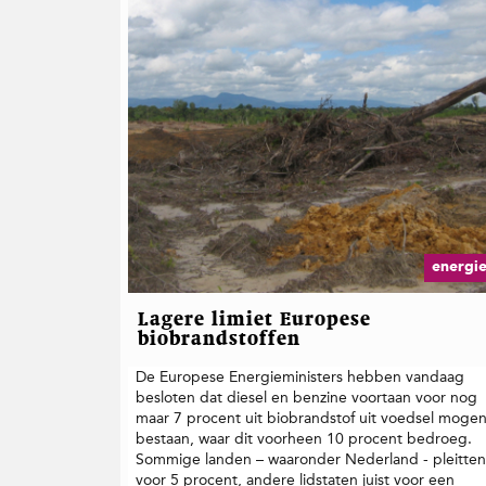
t
i
e
energi
Lagere limiet Europese
biobrandstoffen
De Europese Energieministers hebben vandaag
besloten dat diesel en benzine voortaan voor nog
maar 7 procent uit biobrandstof uit voedsel moge
bestaan, waar dit voorheen 10 procent bedroeg.
Sommige landen – waaronder Nederland - pleitte
voor 5 procent, andere lidstaten juist voor een