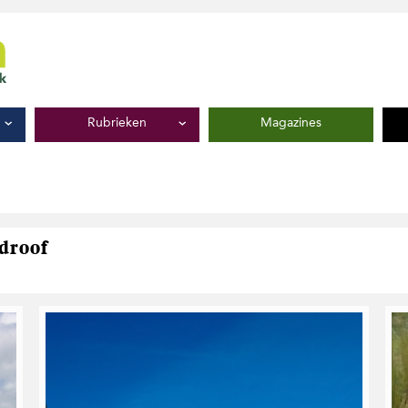
Rubrieken
Magazines
ndroof