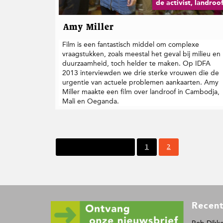
de activist, landroo
Amy Miller
Film is een fantastisch middel om complexe
vraagstukken, zoals meestal het geval bij milieu en
duurzaamheid, toch helder te maken. Op IDFA
2013 interviewden we drie sterke vrouwen die de
urgentie van actuele problemen aankaarten. Amy
Miller maakte een film over landroof in Cambodja,
Mali en Oeganda.
P
P
Vorige pagina
1
2
a
a
g
g
i
i
n
n
a
a
F
Recent
o
o