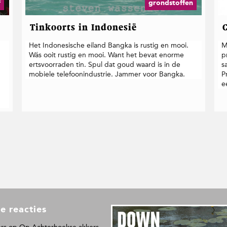
f
grondstoffen
Tinkoorts in Indonesië
Het Indonesische eiland Bangka is rustig en mooi.
M
Wás ooit rustig en mooi. Want het bevat enorme
p
ertsvoorraden tin. Spul dat goud waard is in de
s
mobiele telefoonindustrie. Jammer voor Bangka.
P
e
e reacties
L
e