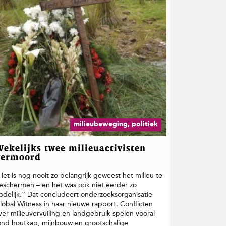
milieubeweging, politiek
Wekelijks twee milieuactivisten
vermoord
Het is nog nooit zo belangrijk geweest het milieu te
eschermen – en het was ook niet eerder zo
odelijk.” Dat concludeert onderzoeksorganisatie
lobal Witness in haar nieuwe rapport. Conflicten
ver milieuvervuiling en landgebruik spelen vooral
ond houtkap, mijnbouw en grootschalige