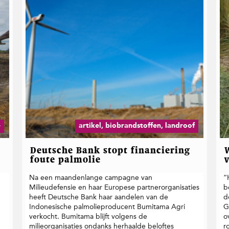
e
artikel, biobrandstoffen, landroof
Deutsche Bank stopt financiering
foute palmolie
Na een maandenlange campagne van
“
Milieudefensie en haar Europese partnerorganisaties
b
n
heeft Deutsche Bank haar aandelen van de
d
Indonesische palmolieproducent Bumitama Agri
G
n
verkocht. Bumitama blijft volgens de
o
milieorganisaties ondanks herhaalde beloftes
r