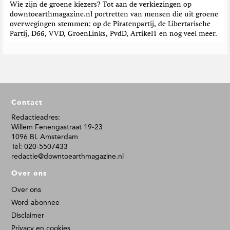
Wie zijn de groene kiezers? Tot aan de verkiezingen op
downtoearthmagazine.nl portretten van mensen die uit groene
overwegingen stemmen: op de Piratenpartij, de Libertarische
Partij, D66, VVD, GroenLinks, PvdD, Artikel1 en nog veel meer.
F
Contact
o
o
Redactieadres:
Willem Fenengastraat 19-23
t
1096 BL Amsterdam
e
Tel: 020-5507433
r
redactie@downtoearthmagazine.nl
Over ons
Over ons
Word abonnee
Disclaimer
Privacy en cookies