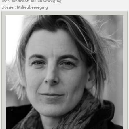
Tags:
,
landroof
milieubeweging
Dossier:
Milieubeweging