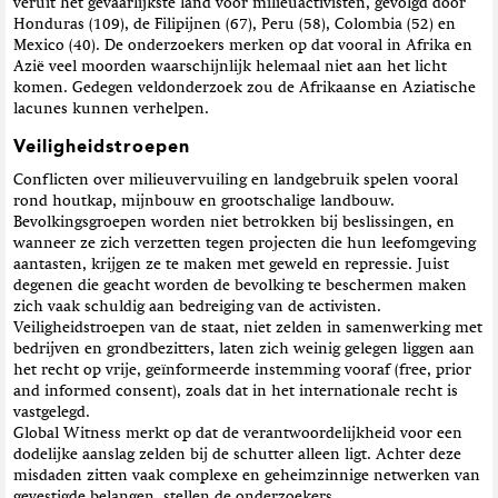
veruit het gevaarlijkste land voor milieuactivisten, gevolgd door
Honduras (109), de Filipijnen (67), Peru (58), Colombia (52) en
Mexico (40). De onderzoekers merken op dat vooral in Afrika en
Azië veel moorden waarschijnlijk helemaal niet aan het licht
komen. Gedegen veldonderzoek zou de Afrikaanse en Aziatische
lacunes kunnen verhelpen.
Veiligheidstroepen
Conflicten over milieuvervuiling en landgebruik spelen vooral
rond houtkap, mijnbouw en grootschalige landbouw.
Bevolkingsgroepen worden niet betrokken bij beslissingen, en
wanneer ze zich verzetten tegen projecten die hun leefomgeving
aantasten, krijgen ze te maken met geweld en repressie. Juist
degenen die geacht worden de bevolking te beschermen maken
zich vaak schuldig aan bedreiging van de activisten.
Veiligheidstroepen van de staat, niet zelden in samenwerking met
bedrijven en grondbezitters, laten zich weinig gelegen liggen aan
het recht op vrije, geïnformeerde instemming vooraf (free, prior
and informed consent), zoals dat in het internationale recht is
vastgelegd.
Global Witness merkt op dat de verantwoordelijkheid voor een
dodelijke aanslag zelden bij de schutter alleen ligt. Achter deze
misdaden zitten vaak complexe en geheimzinnige netwerken van
gevestigde belangen, stellen de onderzoekers.