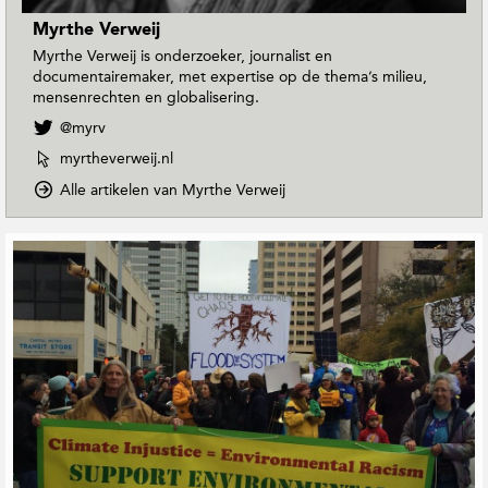
Myrthe Verweij
Myrthe Verweij is onderzoeker, journalist en
documentairemaker, met expertise op de thema’s milieu,
mensenrechten en globalisering.
V
@myrv
o
W
myrtheverweij.nl
l
e
g
o
Alle artikelen van Myrthe Verweij
b
M
p
s
y
D
i
G
r
o
t
e
t
w
e
r
h
n
v
e
e
T
a
V
o
l
n
e
E
a
M
r
a
t
y
w
r
e
r
e
t
e
t
i
h
h
r
j
M
e
d
o
a