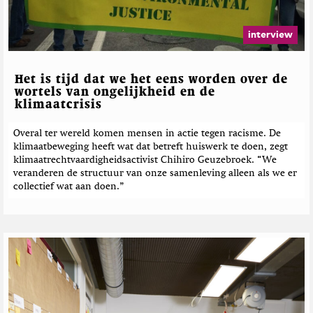
V
e
p
g
e
b
T
a
r
e
w
z
interview
w
i
i
r
e
t
n
i
i
t
e
c
Het is tijd dat we het eens worden over de
j
e
h
wortels van ongelijkheid en de
r
klimaatcrisis
t
e
Overal ter wereld komen mensen in actie tegen racisme. De
n
klimaatbeweging heeft wat dat betreft huiswerk te doen, zegt
klimaatrechtvaardigheidsactivist Chihiro Geuzebroek. “We
veranderen de structuur van onze samenleving alleen als we er
collectief wat aan doen.”