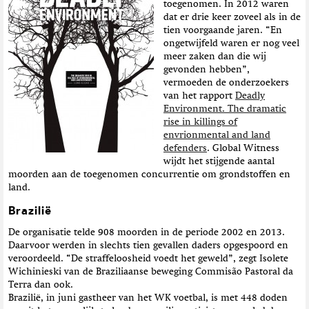
toegenomen. In 2012 waren
t
dat er drie keer zoveel als in de
i
tien voorgaande jaren. “En
e
ongetwijfeld waren er nog veel
meer zaken dan die wij
gevonden hebben”,
vermoeden de onderzoekers
van het rapport
Deadly
Environment. The dramatic
rise in killings of
envrionmental and land
defenders
. Global Witness
wijdt het stijgende aantal
moorden aan de toegenomen concurrentie om grondstoffen en
land.
Brazilië
De organisatie telde 908 moorden in de periode 2002 en 2013.
Daarvoor werden in slechts tien gevallen daders opgespoord en
veroordeeld. “De straffeloosheid voedt het geweld”, zegt Isolete
Wichinieski van de Braziliaanse beweging Commisão Pastoral da
Terra dan ook.
Brazilië, in juni gastheer van het WK voetbal, is met 448 doden