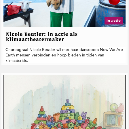
t
i
e
in actie
Nicole Beutler: in actie als
klimaattheatermaker
Choreograaf Nicole Beutler wil met haar dansopera Now We Are
Earth mensen verbinden en hoop bieden in tijden van
klimaatcrisis.