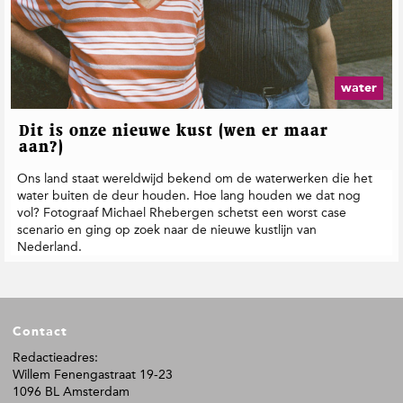
water
Dit is onze nieuwe kust (wen er maar
aan?)
Ons land staat wereldwijd bekend om de waterwerken die het
water buiten de deur houden. Hoe lang houden we dat nog
vol? Fotograaf Michael Rhebergen schetst een worst case
scenario en ging op zoek naar de nieuwe kustlijn van
Nederland.
F
Contact
o
o
Redactieadres:
Willem Fenengastraat 19-23
t
1096 BL Amsterdam
e