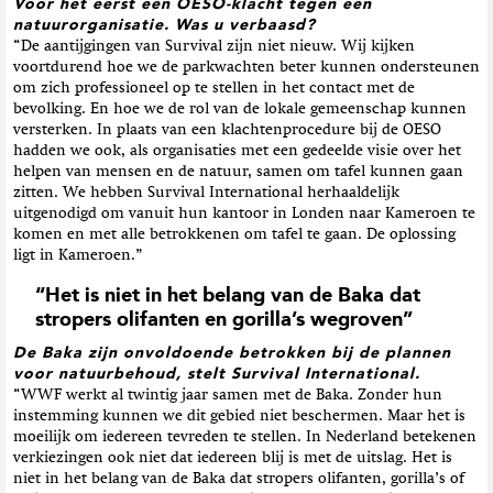
Voor het eerst een OESO-klacht tegen een
natuurorganisatie. Was u verbaasd?
“De aantijgingen van Survival zijn niet nieuw. Wij kijken
voortdurend hoe we de parkwachten beter kunnen ondersteunen
om zich professioneel op te stellen in het contact met de
bevolking. En hoe we de rol van de lokale gemeenschap kunnen
versterken. In plaats van een klachtenprocedure bij de OESO
hadden we ook, als organisaties met een gedeelde visie over het
helpen van mensen en de natuur, samen om tafel kunnen gaan
zitten. We hebben Survival International herhaaldelijk
uitgenodigd om vanuit hun kantoor in Londen naar Kameroen te
komen en met alle betrokkenen om tafel te gaan. De oplossing
ligt in Kameroen.”
“Het is niet in het belang van de Baka dat
stropers olifanten en gorilla’s wegroven”
De Baka zijn onvoldoende betrokken bij de plannen
voor natuurbehoud, stelt Survival International.
“WWF werkt al twintig jaar samen met de Baka. Zonder hun
instemming kunnen we dit gebied niet beschermen. Maar het is
moeilijk om iedereen tevreden te stellen. In Nederland betekenen
verkiezingen ook niet dat iedereen blij is met de uitslag. Het is
niet in het belang van de Baka dat stropers olifanten, gorilla’s of