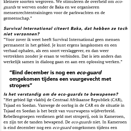
kleinere soorten wegroven. We stimuleren de overheid om
eco-
guards
te werven onder de Baka en we organiseren
mensenrechtentrainingen voor de parkwachten en de
gemeenschap.”
Survival International citeert Baka, dat hebben ze toch
niet verzonnen?
“Voor zover ik weet heeft Survival International geen mensen
permanent in het gebied. Je kunt ergens langskomen en een
verhaal ophalen, als een soort verslaggever, en dan weer
vertrekken zonder je eraan te verbinden. Dat is iets anders dan
werkelijk samen in dialoog gaan en aan een oplossing werken.”
“Eind december is nog een
eco-guard
omgekomen tijdens een vuurgevecht met
stropers”
Is het verstandig om de eco-guards te bewapenen?
“Het gebied ligt vlakbij de Centraal Afrikaanse Republiek (CAR),
Tsjaad en Soedan. Vanwege de oorlog in de CAR en de situatie in
Tsjaad en Soedan is het bezit van vuurwapens wijdverbreid.
Rebellengroepen verdienen geld met stroperij, ook in Kameroen,
en zijn tot de tanden bewapend. De
eco-guards
niet. In Kameroen
is eind december nog een
eco-guard
omgekomen tijdens een