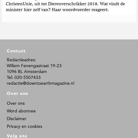
ChristenUnie, uit tot Dierenverschrikker 2018. Wat vindt de
minister hier zelf van? Haar woordvoerder reageert.
F
Contact
o
o
Redactieadres:
Willem Fenengastraat 19-23
t
1096 BL Amsterdam
e
Tel: 020-5507433
r
redactie@downtoearthmagazine.nl
Over ons
Over ons
Word abonnee
Disclaimer
Privacy en cookies
Volg ons