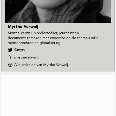
Myrthe Verweij
Myrthe Verweij is onderzoeker, journalist en
documentairemaker, met expertise op de thema’s milieu,
mensenrechten en globalisering.
V
@myrv
o
W
myrtheverweij.nl
l
e
g
o
Alle artikelen van Myrthe Verweij
b
M
p
s
y
D
i
G
r
o
t
e
t
w
e
r
h
n
v
e
e
T
a
V
o
l
n
e
E
a
M
r
a
t
y
w
r
e