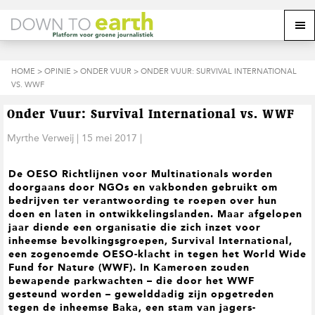
S
D
S
Z
Z
M
p
o
p
o
o
e
r
o
r
e
e
k
i
r
i
k
o
n
n
n
HOME
>
OPINIE
>
ONDER VUUR
> ONDER VUUR: SURVIVAL INTERNATIONAL
o
n
p
g
a
g
VS. WWF
p
d
n
a
n
e
d
u
s
a
r
a
e
Onder Vuur: Survival International vs. WWF
i
a
d
a
z
t
r
e
r
Myrthe Verweij
|
15 mei 2017
|
e
e
d
h
d
w
e
o
e
e
De OESO Richtlijnen voor Multinationals worden
h
o
v
b
doorgaans door NGOs en vakbonden gebruikt om
o
f
o
s
bedrijven ter verantwoording te roepen over hun
o
d
e
i
doen en laten in ontwikkelingslanden. Maar afgelopen
f
i
t
t
jaar diende een organisatie die zich inzet voor
d
n
t
e
inheemse bevolkingsgroepen, Survival International,
n
h
e
een zogenoemde OESO-klacht in tegen het World Wide
a
o
k
Fund for Nature (WWF). In Kameroen zouden
v
u
s
bewapende parkwachten – die door het WWF
i
d
t
gesteund worden – gewelddadig zijn opgetreden
g
tegen de inheemse Baka, een stam van jagers-
a