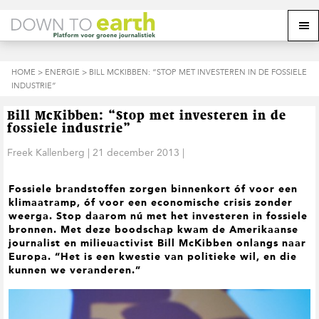
S
D
S
Z
Z
M
p
o
p
o
o
e
r
o
r
e
e
k
i
r
i
k
o
n
n
n
HOME
>
ENERGIE
> BILL MCKIBBEN: “STOP MET INVESTEREN IN DE FOSSIELE
o
n
p
g
a
g
INDUSTRIE”
p
d
n
a
n
e
d
u
s
a
r
a
e
Bill McKibben: “Stop met investeren in de
i
a
d
a
z
fossiele industrie”
t
r
e
r
e
e
d
h
d
Freek Kallenberg
|
21 december 2013
|
w
e
o
e
e
h
o
v
b
Fossiele brandstoffen zorgen binnenkort óf voor een
o
f
o
s
klimaatramp, óf voor een economische crisis zonder
o
d
e
i
weerga. Stop daarom nú met het investeren in fossiele
f
i
t
t
bronnen. Met deze boodschap kwam de Amerikaanse
d
n
t
e
journalist en milieuactivist Bill McKibben onlangs naar
n
h
e
Europa. “Het is een kwestie van politieke wil, en die
a
o
k
kunnen we veranderen.”
v
u
s
i
d
t
g
a