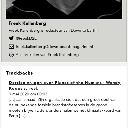
Freek Kallenberg
Freek Kallenberg is redacteur van Down to Earth.
V
@FreekD2E
o
freek.kallenberg@downtoearthmagazine.nl
l
g
o
Alle artikelen van Freek Kallenberg
F
p
r
D
L
e
o
Trackbacks
e
e
w
e
k
n
Dertien vragen over Planet of the Humans - Wendy
s
K
T
schreef:
Koops
a
o
I
9 mei 2020 om 00:03
l
E
n
[…] aan smaad. Zijn organisatie stelt dat een groot deel van
l
a
t
de nu bekende fossiele brandstofreserves in de grond
e
r
moeten blijven zitten, anders halen we het klimaatakkoord van
e
n
t
Parijs […]
r
b
h
a
e
M