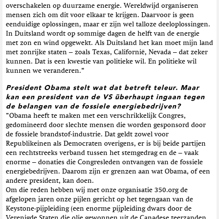
overschakelen op duurzame energie. Wereldwijd organiseren
mensen zich om dit voor elkaar te krijgen. Daarvoor is geen
eenduidige oplossingen, maar er zijn wel talloze deeloplossingen.
In Duitsland wordt op sommige dagen de helft van de energie
met zon en wind opgewekt. Als Duitsland het kan moet mijn land
met zonrijke staten – zoals Texas, Californië, Nevada – dat zeker
kunnen. Dat is een kwestie van politieke wil. En politieke wil
kunnen we veranderen.”
President Obama stelt wat dat betreft teleur. Maar
kan een president van de VS überhaupt ingaan tegen
de belangen van de fossiele energiebedrijven?
“Obama heeft te maken met een verschrikkelijk Congres,
gedomineerd door slechte mensen die worden gesponsord door
de fossiele brandstof-industrie. Dat geldt zowel voor
Republikeinen als Democraten overigens, er is bij beide partijen
een rechtstreeks verband tussen het stemgedrag en de – vaak
enorme – donaties die Congresleden ontvangen van de fossiele
energiebedrijven. Daarom zijn er grenzen aan wat Obama, of een
andere president, kan doen.
Om die reden hebben wij met onze organisatie 350.org de
afgelopen jaren onze pijlen gericht op het tegengaan van de
Keystone-pijpleiding (een enorme pijpleiding dwars door de
Verenigde Staten die olie gewonnen uit de Canadese teerzanden