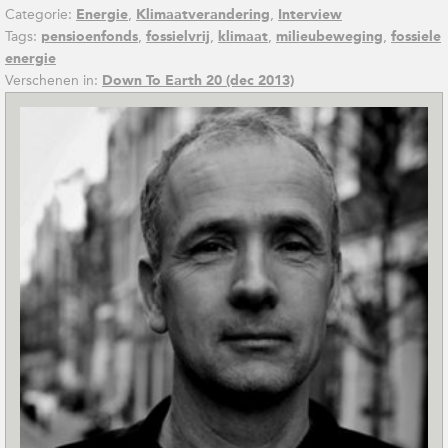
Categorie:
,
,
Energie
Klimaatverandering
Interview
Tags:
,
,
,
,
pensioenfonds
fossielvrij
klimaat
milieubeweging
fossiele
energie
Verschenen in:
Down To Earth 20 (dec 2013)