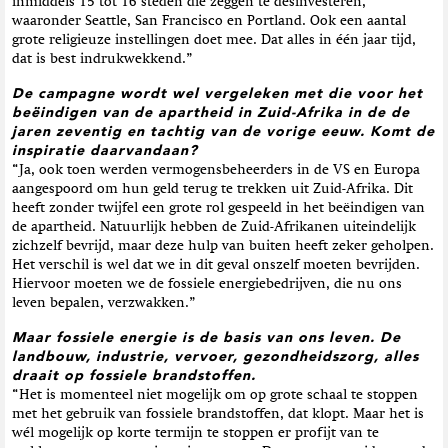
inmiddels 15 tot 16 steden die zeggen te desinvesteren,
waaronder Seattle, San Francisco en Portland. Ook een aantal
grote religieuze instellingen doet mee. Dat alles in één jaar tijd,
dat is best indrukwekkend.”
De campagne wordt wel vergeleken met die voor het
beëindigen van de apartheid in Zuid-Afrika in de de
jaren zeventig en tachtig van de vorige eeuw. Komt de
inspiratie daarvandaan?
“Ja, ook toen werden vermogensbeheerders in de VS en Europa
aangespoord om hun geld terug te trekken uit Zuid-Afrika. Dit
heeft zonder twijfel een grote rol gespeeld in het beëindigen van
de apartheid. Natuurlijk hebben de Zuid-Afrikanen uiteindelijk
zichzelf bevrijd, maar deze hulp van buiten heeft zeker geholpen.
Het verschil is wel dat we in dit geval onszelf moeten bevrijden.
Hiervoor moeten we de fossiele energiebedrijven, die nu ons
leven bepalen, verzwakken.”
Maar fossiele energie is de basis van ons leven. De
landbouw, industrie, vervoer, gezondheidszorg, alles
draait op fossiele brandstoffen.
“Het is momenteel niet mogelijk om op grote schaal te stoppen
met het gebruik van fossiele brandstoffen, dat klopt. Maar het is
wél mogelijk op korte termijn te stoppen er profijt van te