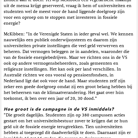
Londen aan te doen. Terwijl McKibben een vegetarische maaltijd
uit de mensa krijgt geserveerd, vraag ik hem of universiteiten en
studenten wel de meest voor de hand liggende doelgroep zijn
voor een oproep om te stoppen met investeren in fossiele
energie?
McKibben: “In de Verenigde Staten in ieder geval wel. We kennen
nauwelijks een publiek onderwijssysteem en daarom zijn
universiteiten private instellingen die veel geld verwerven en
beheren. Dat vermogen beleggen ze in aandelen, waaronder die
van de fossiele energiebedrijven. Maar we richten ons in de VS
ook op andere vermogensbeheerders, zoals gemeenten en
religieuze instellingen. Het kan ook per land verschillen. In
Australië richten we ons vooral op pensioenfondsen, in
Nederland ligt dat ook voor de hand. Maar studenten zelf zijn
zeker een goede doelgroep omdat zij een groot belang hebben bij
het beheersen van de klimaatverandering. Het gaat over hún
toekomst, ík ben over een jaar of 20, 30 dood.”
Hoe groot is de campagne in de VS inmiddels?
“Die groeit dagelijks. Studenten zijn op 380 campussen acties
gestart om het universiteitsbestuur zover te krijgen dat ze hun
geld uit de fossiele energie terugtrekken. Tien universiteiten
hebben al toegezegd dit daadwerkelijk te doen. Daarnaast zijn er