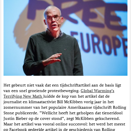
t
i
e
Het gebeurt niet vaak dat een tijdschriftartikel aan de basis ligt
van een snel groeiende protestbeweging.
Global Warming’s
Terrifying New Math
luidde de kop van het artikel dat de
journalist en klimaatactivist Bill McKibben vorig jaar in het
zomernummer van het populaire Amerikaanse tijdschrift Rolling
Stone publiceerde. “Wellicht heeft het geholpen dat tieneridool
Justin Bieber op de cover stond”, zegt McKibben gekscherend.
Maar het artikel was vooral online succesvol: het werd het meest
op Facebook gedeelde artikel in de geschiedenis van Rolling