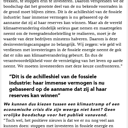
trekken, te stoppen erin te investeren. Daarom verspreiden we de
boodschap dat het grootste deel van de nu bekende voorraden in
de grond moet blijven zitten. Dit is de achilleshiel van de fossiele
industrie: haar immense vermogen is nu gebaseerd op de
aanname dat zij al haar reserves kan winnen. Maar als de wereld
klimaatverandering eindelijk serieus gaat nemen en maatregelen
neemt om de tweegradendoelstelling te realiseren, moet je de
waarde van deze bedrijven minstens halveren. Daarom is deze
desinvesteringscampagne zo belangrijk. Wij zeggen: wie geld wil
verdienen met investeringen in de fossiele energie neemt de gok
dat er niks aan klimaatverandering gebeurt. En dus de
verantwoordelijkheid voor de vernietiging van het leven op aarde
neemt. We moeten investeerders met deze keuze confronteren.”
“Dit is de achilleshiel van de fossiele
industrie: haar immense vermogen is nu
gebaseerd op de aanname dat zij al haar
reserves kan winnen”
We kunnen dus kiezen tussen een klimaatramp of een
economische crisis die zijn weerga niet kent? Geen
vrolijke boodschap voor het publiek vanavond.
“Toch wel, het positieve nieuws is dat we er nu nog veel aan
kunnen doen: stoppen met investeren in fossiele energie en