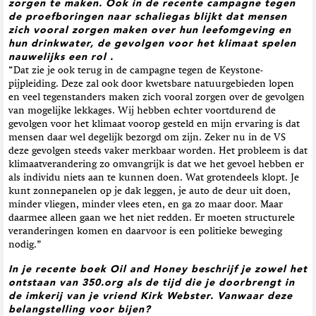
zorgen te maken. Ook in de recente campagne tegen
de proefboringen naar schaliegas blijkt dat mensen
zich vooral zorgen maken over hun leefomgeving en
hun drinkwater, de gevolgen voor het klimaat spelen
nauwelijks een rol .
“Dat zie je ook terug in de campagne tegen de Keystone-
pijpleiding. Deze zal ook door kwetsbare natuurgebieden lopen
en veel tegenstanders maken zich vooral zorgen over de gevolgen
van mogelijke lekkages. Wij hebben echter voortdurend de
gevolgen voor het klimaat voorop gesteld en mijn ervaring is dat
mensen daar wel degelijk bezorgd om zijn. Zeker nu in de VS
deze gevolgen steeds vaker merkbaar worden. Het probleem is dat
klimaatverandering zo omvangrijk is dat we het gevoel hebben er
als individu niets aan te kunnen doen. Wat grotendeels klopt. Je
kunt zonnepanelen op je dak leggen, je auto de deur uit doen,
minder vliegen, minder vlees eten, en ga zo maar door. Maar
daarmee alleen gaan we het niet redden. Er moeten structurele
veranderingen komen en daarvoor is een politieke beweging
nodig.”
In je recente boek Oil and Honey beschrijf je zowel het
ontstaan van 350.org als de tijd die je doorbrengt in
de imkerij van je vriend Kirk Webster. Vanwaar deze
belangstelling voor bijen?