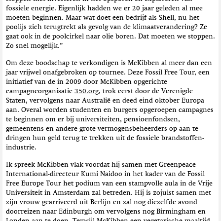
fossiele energie. Eigenlijk hadden we er 20 jaar geleden al mee
moeten beginnen. Maar wat doet een bedrijf als Shell, nu het
poolijs zich terugtrekt als gevolg van de klimaatverandering? Ze
gaat ook in de poolcirkel naar olie boren. Dat moeten we stoppen.
Zo snel mogelijk.”
Om deze boodschap te verkondigen is McKibben al meer dan een
jaar vrijwel onafgebroken op tournee. Deze Fossil Free Tour, een
initiatief van de in 2009 door McKibben opgerichte
campagneorganisatie
350.org
, trok eerst door de Verenigde
Staten, vervolgens naar Australië en deed eind oktober Europa
aan. Overal worden studenten en burgers opgeroepen campagnes
te beginnen om er bij universiteiten, pensioenfondsen,
gemeentens en andere grote vermogensbeheerders op aan te
dringen hun geld terug te trekken uit de fossiele brandstoffen-
industrie.
Ik spreek McKibben vlak voordat hij samen met Greenpeace
International-directeur Kumi Naidoo in het kader van de Fossil
Free Europe Tour het podium van een stampvolle aula in de Vrije
Universiteit in Amsterdam zal betreden. Hij is zojuist samen met
zijn vrouw gearriveerd uit Berlijn en zal nog diezelfde avond
doorreizen naar Edinburgh om vervolgens nog Birmingham en