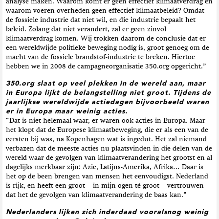
analyse maken. Waarom komt er geen effectief klimaatverdrag en
waarom voeren overheden geen effectief klimaatbeleid? Omdat
de fossiele industrie dat niet wil, en die industrie bepaalt het
beleid. Zolang dat niet verandert, zal er geen zinvol
klimaatverdrag komen. Wij trokken daarom de conclusie dat er
een wereldwijde politieke beweging nodig is, groot genoeg om de
macht van de fossiele brandstof-industrie te breken. Hiertoe
hebben we in 2008 de campagneorganisatie 350.org opgericht.”
350.org slaat op veel plekken in de wereld aan, maar
in Europa lijkt de belangstelling niet groot. Tijdens de
jaarlijkse wereldwijde actiedagen bijvoorbeeld waren
er in Europa maar weinig acties.
“Dat is niet helemaal waar, er waren ook acties in Europa. Maar
het klopt dat de Europese klimaatbeweging, die er als een van de
eersten bij was, na Kopenhagen wat is ingedut. Het zal niemand
verbazen dat de meeste acties nu plaatsvinden in die delen van de
wereld waar de gevolgen van klimaatverandering het grootst en al
dagelijks merkbaar zijn: Azië, Latijns-Amerika, Afrika… Daar is
het op de been brengen van mensen het eenvoudigst. Nederland
is rijk, en heeft een groot – in mijn ogen té groot – vertrouwen
dat het de gevolgen van klimaatverandering de baas kan.”
Nederlanders lijken zich inderdaad vooralsnog weinig