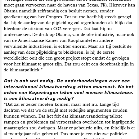
moet gaan vervoeren naar de havens van Texas, FK). Hierover kan
Obama namelijk zelfstandig een besluit nemen, zonder
goedkeuring van het Congres. Tot nu toe heeft hij steeds gezegd
dat hij de aanleg van de pijpleiding zal tegenhouden als blijkt dat
hierdoor de uitstoot van CO2 verergert. Dat laat hij nu
onderzoeken. De druk op Obama, van de olie-industrie, maar ook
van de Amerikaanse Kamer van Koophandel en andere
vervuilende industrieën, is echter enorm. Maar als hij besluit de
aanleg van deze pijpleiding te blokkeren, is hij de eerste
wereldleider ooit die een groot project stopt omdat de gevolgen
voor het klimaat te groot zijn. Dat zou echt een doorbraak zijn in
de klimaatpolitiek.”
Dat is ook wel nodig. De onderhandelingen over een
internationaal klimaatverdrag zitten muurvast. Na het
echec van Kopenhagen leken veel mensen klimaatmoe.
Is een klimaatverdrag nodig?
“Dat zal er zeker moeten komen, maar niet nu. Lange tijd
dachten we dat we de strijd met redelijke argumenten zouden
kunnen winnen. Dat het feit dat klimaatverandering talloze
rampen en problemen zal veroorzaken overheden tot ingrijpende
maatregelen zou dwingen. Maar er gebeurde niks, en feitelijk is er
al twintig jaar niks gebeurd. Dus moet je een nieuwe politieke