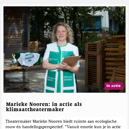
c
r
a
t
G
g
g
i
e
o
a
e
r
p
z
T
i
s
e
w
n
l
i
e
a
t
t
t
e
e
e
r
r
d
e
b
e
in actie
r
i
c
Marieke Nooren: in actie als
h
klimaattheatermaker
t
e
Theatermaker Marieke Nooren biedt ruimte aan ecologische
rouw én handelingsperspectief. “Vanuit emotie kun je in actie
n