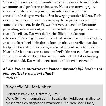
“Bijen zijn een zeer interessante metafoor voor de beweging die
we momenteel proberen te bouwen. Het is een omvangrijke,
wijdverspreide beweging met duizenden mensen die aan
verschillende dingen werken. Een beweging zonder leiders. Toch
moeten we proberen deze mensen op belangrijke momenten
samen te brengen. In de VS was het verzet tegen de Keystone-
pijpleiding zo’n moment, allerlei verschillende groepen kwamen
daarin bij elkaar. Dat was de kracht. Bijen zijn daarom
interessant. Ze vliegen voortdurend uit om nectar te verzamelen,
ze zijn echter heel klein dus je kunt je niet voorstellen dat dat
beetje nectar dat ze meebrengen naar de bijenkorf iets oplevert.
Maar in de loop van een seizoen, of zelfs binnen een dag neemt
de honing in de korf snel toe – tot er uiteindelijk kilo’s honing
zijn verzameld. Dat vind ik een mooi en hoopvol gegeven.”
Al die kleine initiatieven kunnen uiteindelijk leiden tot
een politieke omwenteling?
“Precies.”
Biografie Bill McKibben
Geboren: Palo Alto, Californië, 1960.
Werk: Schrijver, journalist en milieuactivist. Publiceert in diverse
tijdschriften en dagbladen waaronder The New York Times,