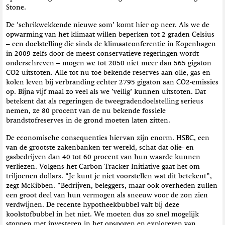
Stone.
De ‘schrikwekkende nieuwe som’ komt hier op neer. Als we de
opwarming van het klimaat willen beperken tot 2 graden Celsius
– een doelstelling die sinds de klimaatconferentie in Kopenhagen
in 2009 zelfs door de meest conservatieve regeringen wordt
onderschreven – mogen we tot 2050 niet meer dan 565 gigaton
CO2 uitstoten. Alle tot nu toe bekende reserves aan olie, gas en
kolen leven bij verbranding echter 2795 gigaton aan CO2-emissies
op. Bijna vijf maal zo veel als we ‘veilig’ kunnen uitstoten. Dat
betekent dat als regeringen de tweegradendoelstelling serieus
nemen, ze 80 procent van de nu bekende fossiele
brandstofreserves in de grond moeten laten zitten.
De economische consequenties hiervan zijn enorm. HSBC, een
van de grootste zakenbanken ter wereld, schat dat olie- en
gasbedrijven dan 40 tot 60 procent van hun waarde kunnen
verliezen. Volgens het Carbon Tracker Initiative gaat het om
triljoenen dollars. “Je kunt je niet voorstellen wat dit betekent”,
zegt McKibben. “Bedrijven, beleggers, maar ook overheden zullen
een groot deel van hun vermogen als sneeuw voor de zon zien
verdwijnen. De recente hypotheekbubbel valt bij deze
koolstofbubbel in het niet. We moeten dus zo snel mogelijk
stoppen met investeren in het opsporen en exploreren van