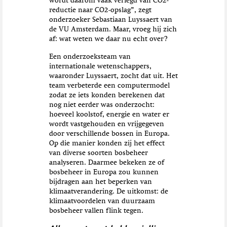
wordt daarom vaak verlegd van CO2-
reductie naar CO2-opslag”, zegt
onderzoeker Sebastiaan Luyssaert van
de VU Amsterdam. Maar, vroeg hij zich
af: wat weten we daar nu echt over?
Een onderzoeksteam van
internationale wetenschappers,
waaronder Luyssaert, zocht dat uit. Het
team verbeterde een computermodel
zodat ze iets konden berekenen dat
nog niet eerder was onderzocht:
hoeveel koolstof, energie en water er
wordt vastgehouden en vrijgegeven
door verschillende bossen in Europa.
Op die manier konden zij het effect
van diverse soorten bosbeheer
analyseren. Daarmee bekeken ze of
bosbeheer in Europa zou kunnen
bijdragen aan het beperken van
klimaatverandering. De uitkomst: de
klimaatvoordelen van duurzaam
bosbeheer vallen flink tegen.