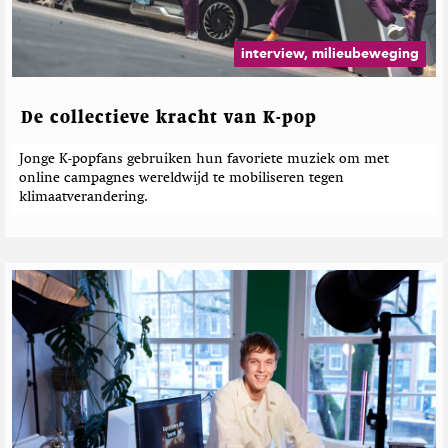
e
b
e
interview, milieubeweging
r
i
c
De collectieve kracht van K-pop
h
t
Jonge K-popfans gebruiken hun favoriete muziek om met
e
online campagnes wereldwijd te mobiliseren tegen
n
klimaatverandering.