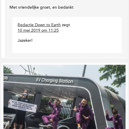
i
i
s
n
Met vriendelijke groet, en bedankt
j
e
e
n
Redactie Down to Earth
zegt
b
10 mei 2019 om 11:25
u
r
Jazeker!
g
G
e
r
e
l
a
t
e
e
r
d