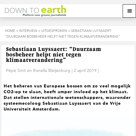
S
D
S
Z
Z
M
p
o
p
o
o
e
r
o
r
e
e
k
i
r
i
k
o
n
n
n
HOME
>
INTERVIEW
>
UITGESPROKEN
> SEBASTIAAN LUYSSAERT:
o
n
p
g
a
g
“DUURZAAM BOSBEHEER HELPT NIET TEGEN KLIMAATVERANDERING”
p
d
n
a
n
e
d
u
s
a
r
a
e
Sebastiaan Luyssaert: “Duurzaam
i
a
d
a
z
bosbeheer helpt niet tegen
t
r
e
r
e
klimaatverandering”
e
d
h
d
w
Pépé Smit
en
Ronella Bleijenburg
|
2 april 2019
|
e
o
e
e
h
o
v
b
o
f
o
s
Het beheren van Europese bossen om zo veel mogelijk
o
d
e
i
CO2-op te slaan, heeft amper invloed op het klimaat.
f
i
t
t
Dat stellen internationale wetenschappers, waaronder
d
n
t
e
systeemecoloog Sebastiaan Luyssaert van de Vrije
n
h
e
Universiteit Amsterdam.
a
o
k
v
u
s
i
d
t
g
a