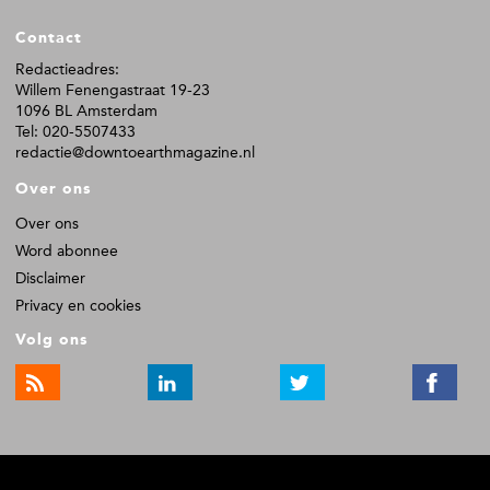
F
Contact
o
o
Redactieadres:
Willem Fenengastraat 19-23
t
1096 BL Amsterdam
e
Tel: 020-5507433
r
redactie@downtoearthmagazine.nl
Over ons
Over ons
Word abonnee
Disclaimer
Privacy en cookies
Volg ons