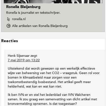
Ronella Bleijenburg
Ronella is journalist en tekstschrijver.
W
ronella.nl
e
o
Alle artikelen van Ronella Bleijenburg
b
p
s
D
i
o
L
t
Reacties
w
e
e
n
v
e
T
a
Henk Sijsenaar
zegt
s
o
n
7 mei 2019 om 13:22
I
E
R
n
a
o
Uitstekend dat wordt gewezen op een werkelijk effectieve
r
t
n
wijze van beheersing van het CO2 – vraagstuk. Geen rol voor
t
e
e
bomen in klimaatbeleid maar zorgen voor een
h
r
l
toekomstbestendig bosbestand. Het artikel geeft meer
M
a
l
helderheid, wat kan en wat kan niet.
a
a
c
g
Ik ben IVN-er en stel het ledenblad van IVN Walcheren
B
t
a
samen. Ik zou graag een samenvatting van dicht artikel met
l
i
z
bronvermelding opnemen. Is dat toegestaan?
e
e