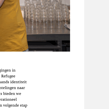
gingen in
n Refugee
mands identiteit
chtelingen naar
ts bieden we
erationeel
 volgende stap