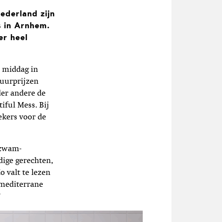
ederland zijn
 in Arnhem.
er heel
 middag in
tuurprijzen
der andere de
iful Mess. Bij
ekers voor de
rzwam-
dige gerechten,
 valt te lezen
 mediterrane
’