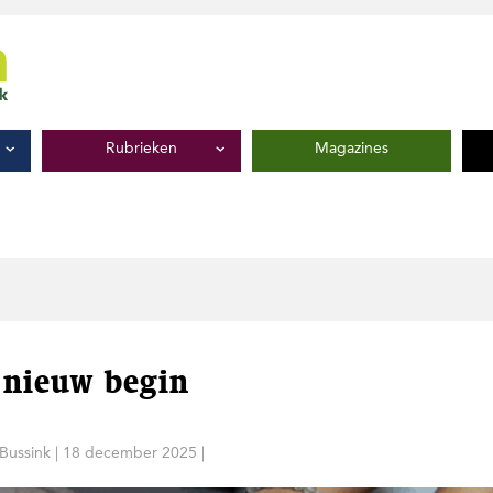
Rubrieken
Magazines
 nieuw begin
 Bussink
|
18 december 2025
|