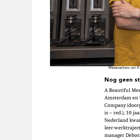
Medewerkers van A 
Nog geen st
A Beautiful Me
Amsterdam en Ut
Company (doorg
is – red.), 10 j
Nederland kwam
leer-werktrajec
manager Debora