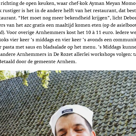
d richting de open keuken, waar chef-kok Ayman Meyan Momo 
 rustiger is het in de andere helft van het restaurant, dat bes
aurant. “Het moet nog meer bekendheid krijgen”, licht Debor
 van het azc gratis een maaltijd komen eten (op de asielboot
d). Voor overige Arnhemmers kost het 10 à 11 euro. Iedere w
oks vier keer ’s middags en vier keer ’s avonds een communit
r pasta met saus en bladsalade op het menu. ’s Middags kunn
 andere Arnhemmers in De Rozet allerlei workshops volgen: ta
 Betaald door de gemeente Arnhem.