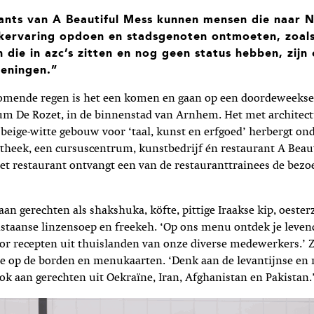
rants van A Beautiful Mess kunnen mensen die naar N
kervaring opdoen en stadsgenoten ontmoeten, zoals
die in azc’s zitten en nog geen status hebben, zijn 
ieningen.”
omende regen is het een komen en gaan op een doordeweekse
rum De Rozet, in de binnenstad van Arnhem. Het met architec
beige-witte gebouw voor ‘taal, kunst en erfgoed’ herbergt on
theek, een cursuscentrum, kunstbedrijf én restaurant A Beaut
et restaurant ontvangt een van de restauranttrainees de bezo
an gerechten als shakshuka, köfte, pittige Iraakse kip, oeste
staanse linzensoep en freekeh. ‘Op ons menu ontdek je leven
or recepten uit thuislanden van onze diverse medewerkers.’ Zo
ie op de borden en menukaarten. ‘Denk aan de levantijnse en
k aan gerechten uit Oekraïne, Iran, Afghanistan en Pakistan.