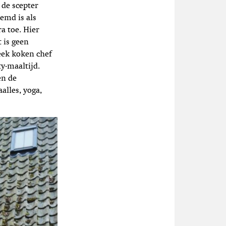
de scepter
temd is als
a toe. Hier
 is geen
eek koken chef
y-maaltijd.
en de
alles, yoga,