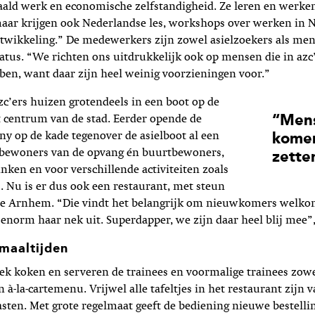
aald werk en economische zelfstandigheid. Ze leren en werke
maar krijgen ook Nederlandse les, workshops over werken in 
ntwikkeling.” De medewerkers zijn zowel asielzoekers als me
atus. “We richten ons uitdrukkelijk ook op mensen die in azc’
ben, want daar zijn heel weinig voorzieningen voor.”
c’ers huizen grotendeels in een boot op de
“Mens
et centrum van de stad. Eerder opende de
y op de kade tegenover de asielboot al een
komen
 bewoners van de opvang én buurtbewoners,
zette
inken en voor verschillende activiteiten zoals
. Nu is er dus ook een restaurant, met steun
e Arnhem. “Die vindt het belangrijk om nieuwkomers welko
enorm haar nek uit. Superdapper, we zijn daar heel blij mee”,
maaltijden
ek koken en serveren de trainees en voormalige trainees zow
n à-la-carte­menu. Vrijwel alle tafeltjes in het restaurant zijn
sten. Met grote regelmaat geeft de bediening nieuwe bestelli