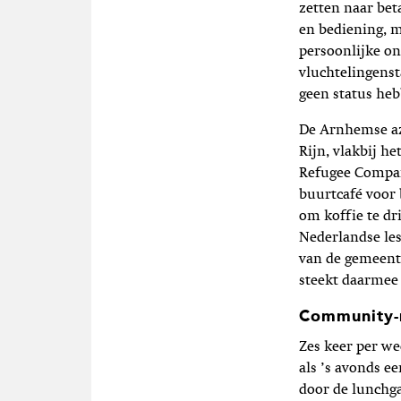
zetten naar bet
en bediening, 
persoonlijke o
vluchtelingenst
geen status heb
De Arnhemse az
Rijn, vlakbij h
Refugee Compan
buurtcafé voor
om koffie te dr
Nederlandse les
van de gemeent
steekt daarmee 
Community-
Zes keer per we
als ’s avonds ee
door de lunchga