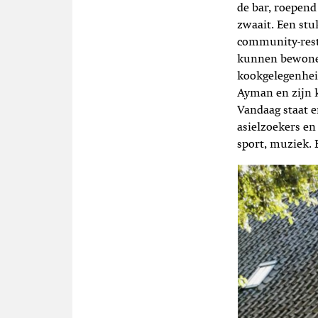
de bar, roepen
zwaait. Een stuk
community-rest
kunnen bewoners
kookgelegenhei
Ayman en zijn k
Vandaag staat e
asielzoekers en
sport, muziek.