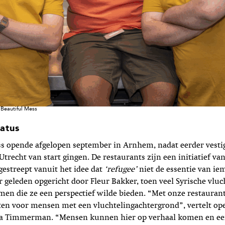
Beautiful Mess
atus
ss opende afgelopen september in Arnhem, nadat eerder vesti
recht van start gingen. De restaurants zijn een initiatief va
estreept vanuit het idee dat
‘refugee’
niet de essentie van ie
aar geleden opgericht door Fleur Bakker, toen veel Syrische vlu
en die ze een perspectief wilde bieden. “Met onze restauran
ten voor mensen met een vluchtelingachter­grond”, vertelt op
 Timmerman. “Mensen kunnen hier op verhaal komen en een