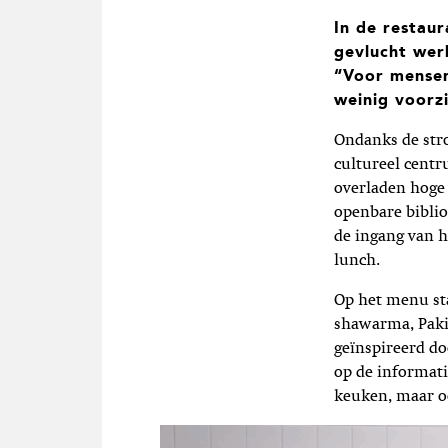
In de restau
gevlucht wer
“Voor mensen 
weinig voorz
Ondanks de str
cultureel cent
overladen hoge 
openbare biblio
de ingang van h
lunch.
Op het menu sta
shawarma, Paki
geïnspireerd do
op de informat
keuken, maar oo