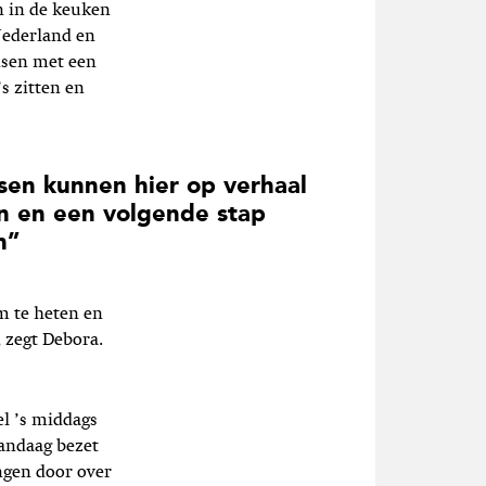
n in de keuken
Nederland en
nsen met een
s zitten en
en kunnen hier op verhaal
 en een volgende stap
n”
m te heten en
 zegt Debora.
el ’s middags
 vandaag bezet
ngen door over