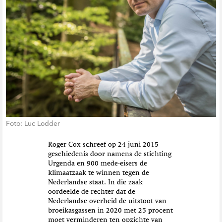
t
i
e
Foto: Luc Lodder
Roger Cox schreef op 24 juni 2015
geschiedenis door namens de stichting
Urgenda en 900 mede-eisers de
klimaatzaak te winnen tegen de
Nederlandse staat. In die zaak
oordeelde de rechter dat de
Nederlandse overheid de uitstoot van
broeikasgassen in 2020 met 25 procent
moet verminderen ten opzichte van