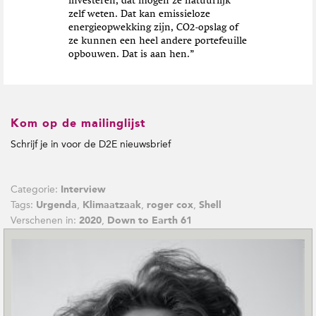
investeren, dat mogen ze natuurlijk
zelf weten. Dat kan emissieloze
energieopwekking zijn, CO2-opslag of
ze kunnen een heel andere portefeuille
opbouwen. Dat is aan hen.”
Kom op de mailinglijst
Schrijf je in voor de D2E nieuwsbrief
Categorie:
Interview
Tags:
,
,
,
Urgenda
Klimaatzaak
roger cox
Shell
Verschenen in:
,
2020
Down to Earth 61