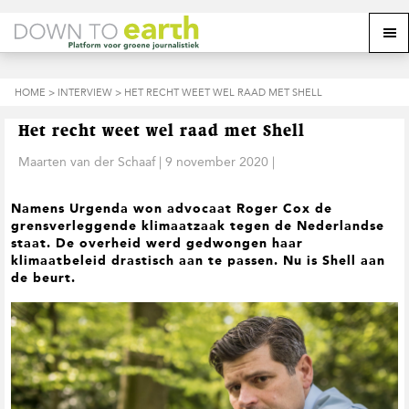
S
D
S
Z
Z
M
p
o
p
o
o
e
r
o
r
e
e
k
i
r
i
k
o
n
n
n
HOME
>
INTERVIEW
> HET RECHT WEET WEL RAAD MET SHELL
o
n
p
g
a
g
p
d
n
a
n
e
d
u
Het recht weet wel raad met Shell
s
a
r
a
e
i
a
d
a
Maarten van der Schaaf
|
9 november 2020
|
z
t
r
e
r
e
e
d
h
d
w
Namens Urgenda won advocaat Roger Cox de
e
o
e
e
grensverleggende klimaatzaak tegen de Nederlandse
h
o
v
b
staat. De overheid werd gedwongen haar
o
f
o
s
klimaatbeleid drastisch aan te passen. Nu is Shell aan
o
d
e
i
de beurt.
f
i
t
t
d
n
t
e
n
h
e
a
o
k
v
u
s
i
d
t
g
a