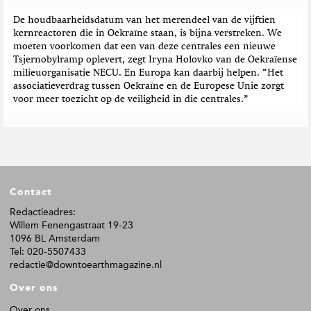
De houdbaarheidsdatum van het merendeel van de vijftien
kernreactoren die in Oekraïne staan, is bijna verstreken. We
moeten voorkomen dat een van deze centrales een nieuwe
Tsjernobylramp oplevert, zegt Iryna Holovko van de Oekraïense
milieuorganisatie NECU. En Europa kan daarbij helpen. “Het
associatieverdrag tussen Oekraïne en de Europese Unie zorgt
voor meer toezicht op de veiligheid in die centrales.”
F
Contact
o
o
Redactieadres:
Willem Fenengastraat 19-23
t
1096 BL Amsterdam
e
Tel: 020-5507433
r
redactie@downtoearthmagazine.nl
Over ons
Over ons