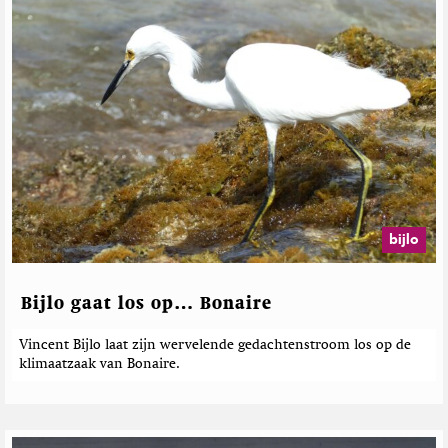
r
T
e
o
l
E
a
a
r
t
t
e
h
e
M
r
a
d
g
e
a
b
z
e
bijlo
i
r
n
e
i
c
Bijlo gaat los op… Bonaire
h
t
Vincent Bijlo laat zijn wervelende gedachtenstroom los op de
e
klimaatzaak van Bonaire.
n