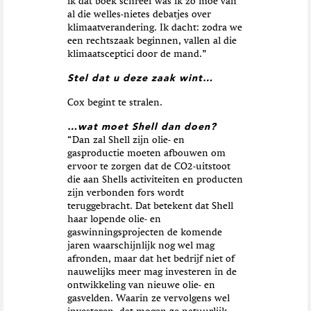
ik dat boek schreef was ik zo moe van
al die welles-nietes debatjes over
klimaatverandering. Ik dacht: zodra we
een rechtszaak beginnen, vallen al die
klimaatsceptici door de mand.”
Stel dat u deze zaak wint…
Cox begint te stralen.
…wat moet Shell dan doen?
“
Dan zal Shell zijn olie- en
gasproductie moeten afbouwen om
ervoor te zorgen dat de CO2-uitstoot
die aan Shells activiteiten en producten
zijn verbonden fors wordt
teruggebracht. Dat betekent dat Shell
haar lopende olie- en
gaswinningsprojecten de komende
jaren waarschijnlijk nog wel mag
afronden, maar dat het bedrijf niet of
nauwelijks meer mag investeren in de
ontwikkeling van nieuwe olie- en
gasvelden. Waarin ze vervolgens wel