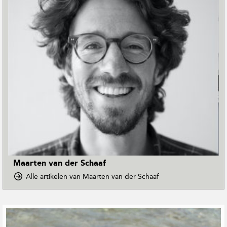
Maarten van der Schaaf
o
Alle artikelen van Maarten van der Schaaf
p
D
o
G
w
e
n