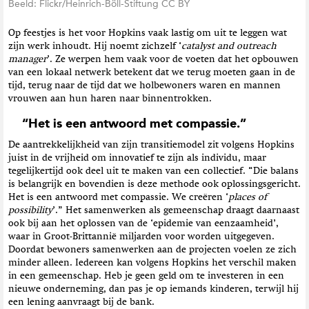
Beeld: Flickr/Heinrich-Böll-Stiftung CC BY
Op feestjes is het voor Hopkins vaak lastig om uit te leggen wat
zijn werk inhoudt. Hij noemt zichzelf ‘
catalyst and outreach
manager
’. Ze werpen hem vaak voor de voeten dat het opbouwen
van een lokaal netwerk betekent dat we terug moeten gaan in de
tijd, terug naar de tijd dat we holbewoners waren en mannen
vrouwen aan hun haren naar binnentrokken.
“Het is een antwoord met compassie.”
De aantrekkelijkheid van zijn transitiemodel zit volgens Hopkins
juist in de vrijheid om innovatief te zijn als individu, maar
tegelijkertijd ook deel uit te maken van een collectief. “Die balans
is belangrijk en bovendien is deze methode ook oplossingsgericht.
Het is een antwoord met compassie. We creëren ‘
places of
possibility
’.” Het samenwerken als gemeenschap draagt daarnaast
ook bij aan het oplossen van de ‘epidemie van eenzaamheid’,
waar in Groot-Brittannië miljarden voor worden uitgegeven.
Doordat bewoners samenwerken aan de projecten voelen ze zich
minder alleen. Iedereen kan volgens Hopkins het verschil maken
in een gemeenschap. Heb je geen geld om te investeren in een
nieuwe onderneming, dan pas je op iemands kinderen, terwijl hij
een lening aanvraagt bij de bank.