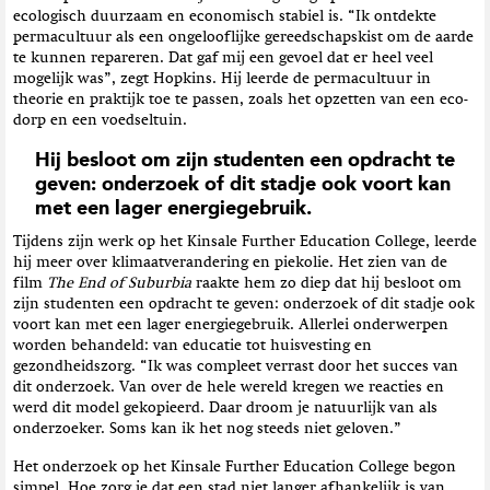
ecologisch duurzaam en economisch stabiel is. “Ik ontdekte
permacultuur als een ongelooflijke gereedschapskist om de aarde
te kunnen repareren. Dat gaf mij een gevoel dat er heel veel
mogelijk was”, zegt Hopkins. Hij leerde de permacultuur in
theorie en praktijk toe te passen, zoals het opzetten van een eco-
dorp en een voedseltuin.
Hij besloot om zijn studenten een opdracht te
geven: onderzoek of dit stadje ook voort kan
met een lager energiegebruik.
Tijdens zijn werk op het Kinsale Further Education College, leerde
hij meer over klimaatverandering en piekolie. Het zien van de
film
The End of Suburbia
raakte hem zo diep dat hij besloot om
zijn studenten een opdracht te geven: onderzoek of dit stadje ook
voort kan met een lager energiegebruik. Allerlei onderwerpen
worden behandeld: van educatie tot huisvesting en
gezondheidszorg. “Ik was compleet verrast door het succes van
dit onderzoek. Van over de hele wereld kregen we reacties en
werd dit model gekopieerd. Daar droom je natuurlijk van als
onderzoeker. Soms kan ik het nog steeds niet geloven.”
Het onderzoek op het Kinsale Further Education College begon
simpel. Hoe zorg je dat een stad niet langer afhankelijk is van