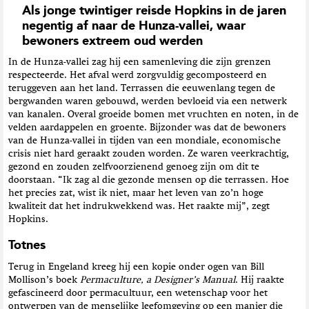
Als jonge twintiger reisde Hopkins in de jaren
negentig af naar de Hunza-vallei, waar
bewoners extreem oud werden
In de Hunza-vallei zag hij een samenleving die zijn grenzen
respecteerde. Het afval werd zorgvuldig gecomposteerd en
teruggeven aan het land. Terrassen die eeuwenlang tegen de
bergwanden waren gebouwd, werden bevloeid via een netwerk
van kanalen. Overal groeide bomen met vruchten en noten, in de
velden aardappelen en groente. Bijzonder was dat de bewoners
van de Hunza-vallei in tijden van een mondiale, economische
crisis niet hard geraakt zouden worden. Ze waren veerkrachtig,
gezond en zouden zelfvoorzienend genoeg zijn om dit te
doorstaan. “Ik zag al die gezonde mensen op die terrassen. Hoe
het precies zat, wist ik niet, maar het leven van zo’n hoge
kwaliteit dat het indrukwekkend was. Het raakte mij”, zegt
Hopkins.
Totnes
Terug in Engeland kreeg hij een kopie onder ogen van Bill
Mollison’s boek
Permaculture, a Designer’s Manual
. Hij raakte
gefascineerd door permacultuur, een wetenschap voor het
ontwerpen van de menselijke leefomgeving op een manier die