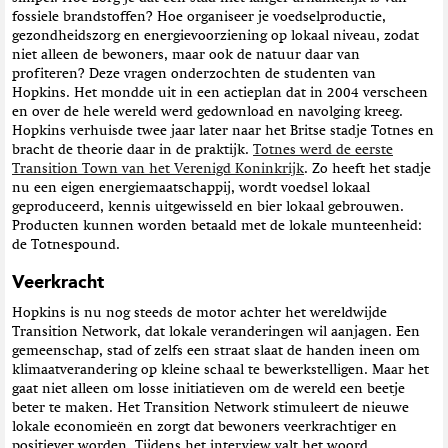
fossiele brandstoffen? Hoe organiseer je voedselproductie,
gezondheidszorg en energievoorziening op lokaal niveau, zodat
niet alleen de bewoners, maar ook de natuur daar van
profiteren? Deze vragen onderzochten de studenten van
Hopkins. Het mondde uit in een actieplan dat in 2004 verscheen
en over de hele wereld werd gedownload en navolging kreeg.
Hopkins verhuisde twee jaar later naar het Britse stadje Totnes en
bracht de theorie daar in de praktijk.
Totnes werd de eerste
Transition Town van het Verenigd Koninkrijk
. Zo heeft het stadje
nu een eigen energiemaatschappij, wordt voedsel lokaal
geproduceerd, kennis uitgewisseld en bier lokaal gebrouwen.
Producten kunnen worden betaald met de lokale munteenheid:
de Totnespound.
Veerkracht
Hopkins is nu nog steeds de motor achter het wereldwijde
Transition Network, dat lokale veranderingen wil aanjagen. Een
gemeenschap, stad of zelfs een straat slaat de handen ineen om
klimaatverandering op kleine schaal te bewerkstelligen. Maar het
gaat niet alleen om losse initiatieven om de wereld een beetje
beter te maken. Het Transition Network stimuleert de nieuwe
lokale economieën en zorgt dat bewoners veerkrachtiger en
positiever worden. Tijdens het interview valt het woord