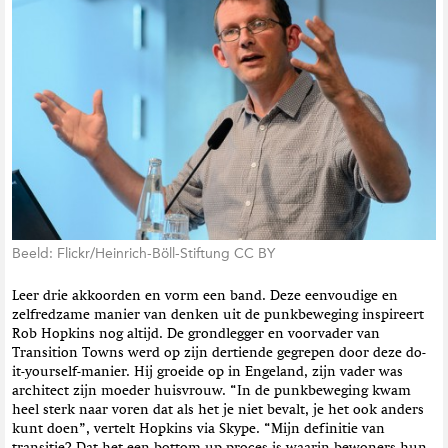
t
i
e
Beeld: Flickr/Heinrich-Böll-Stiftung CC BY
Leer drie akkoorden en vorm een band. Deze eenvoudige en
zelfredzame manier van denken uit de punkbeweging inspireert
Rob Hopkins nog altijd. De grondlegger en voorvader van
Transition Towns werd op zijn dertiende gegrepen door deze do-
it-yourself-manier. Hij groeide op in Engeland, zijn vader was
architect zijn moeder huisvrouw. “In de punkbeweging kwam
heel sterk naar voren dat als het je niet bevalt, je het ook anders
kunt doen”, vertelt Hopkins via Skype. “Mijn definitie van