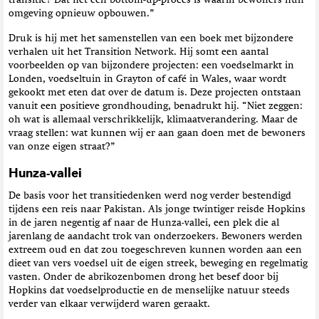
transitie? Dat het een bottom-up-proces is waarin bewoners hun
omgeving opnieuw opbouwen.”
Druk is hij met het samenstellen van een boek met bijzondere
verhalen uit het Transition Network. Hij somt een aantal
voorbeelden op van bijzondere projecten: een voedselmarkt in
Londen, voedseltuin in Grayton of café in Wales, waar wordt
gekookt met eten dat over de datum is. Deze projecten ontstaan
vanuit een positieve grondhouding, benadrukt hij. “Niet zeggen:
oh wat is allemaal verschrikkelijk, klimaatverandering. Maar de
vraag stellen: wat kunnen wij er aan gaan doen met de bewoners
van onze eigen straat?”
Hunza-vallei
De basis voor het transitiedenken werd nog verder bestendigd
tijdens een reis naar Pakistan. Als jonge twintiger reisde Hopkins
in de jaren negentig af naar de Hunza-vallei, een plek die al
jarenlang de aandacht trok van onderzoekers. Bewoners werden
extreem oud en dat zou toegeschreven kunnen worden aan een
dieet van vers voedsel uit de eigen streek, beweging en regelmatig
vasten. Onder de abrikozenbomen drong het besef door bij
Hopkins dat voedselproductie en de menselijke natuur steeds
verder van elkaar verwijderd waren geraakt.