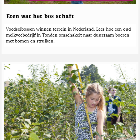
w
i
r
j
i
n
i
e
t
e
c
Eten wat het bos schaft
n
t
h
s
e
t
Voedselbossen winnen terrein in Nederland. Lees hoe een oud
r
e
melkveebedrijf in Tonden omschakelt naar duurzaam boeren
n
met bomen en struiken.