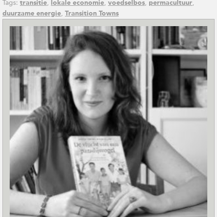
Tags:
,
,
,
,
transitie
lokale economie
voedselbos
permacultuur
,
duurzame energie
Transition Towns