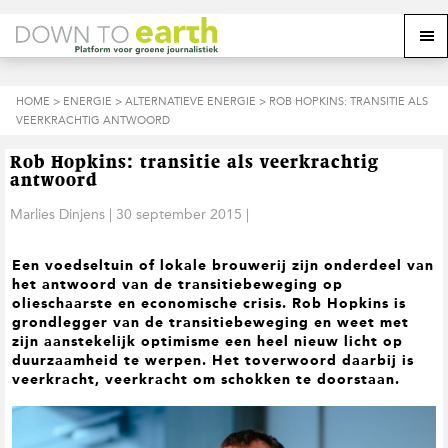
S
D
S
Z
Z
M
p
o
p
o
o
e
r
o
r
e
e
k
i
r
i
k
o
n
n
n
HOME
>
ENERGIE
>
ALTERNATIEVE ENERGIE
> ROB HOPKINS: TRANSITIE ALS
o
n
p
g
a
g
VEERKRACHTIG ANTWOORD
p
d
n
a
n
e
d
u
s
a
r
a
e
Rob Hopkins: transitie als veerkrachtig
i
a
d
a
z
antwoord
t
r
e
r
e
e
d
h
d
Marlies Dinjens
|
30 september 2015
|
w
e
o
e
e
h
o
v
b
Een voedseltuin of lokale brouwerij zijn onderdeel van
o
f
o
s
het antwoord van de transitiebeweging op
o
d
e
i
olieschaarste en economische crisis. Rob Hopkins is
f
i
t
t
grondlegger van de transitiebeweging en weet met
d
n
t
e
zijn aanstekelijk optimisme een heel nieuw licht op
n
h
e
duurzaamheid te werpen. Het toverwoord daarbij is
a
o
k
veerkracht, veerkracht om schokken te doorstaan.
v
u
s
i
d
t
g
a