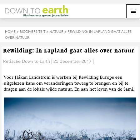
S
D
S
Z
Z
M
p
o
p
o
o
e
r
o
r
e
e
k
i
r
i
k
o
n
n
n
HOME
>
BIODIVERSITEIT
>
NATUUR
> REWILDING: IN LAPLAND GAAT ALLES
o
n
p
g
a
g
OVER NATUUR
p
d
n
a
n
e
d
u
s
a
r
a
e
Rewilding: in Lapland gaat alles over natuur
i
a
d
a
z
t
r
e
r
Redactie Down to Earth
|
25 december 2017
|
e
e
d
h
d
w
e
o
e
e
Voor Håkan Landström is werken bij Rewilding Europe een
h
o
v
b
uitgelezen kans om veranderingen teweeg te brengen en bij te
o
f
o
s
dragen aan de lokale wilde natuur. En aan het leven van de Sami.
o
d
e
i
f
i
t
t
d
n
t
e
n
h
e
a
o
k
v
u
s
i
d
t
g
a