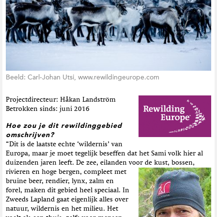
t
i
e
Beeld: Carl-Johan Utsi, www.rewildingeurope.com
Projectdirecteur: Håkan Landström
Betrokken sinds: juni 2016
Hoe zou je dit rewildinggebied
omschrijven?
“Dit is de laatste echte ‘wildernis’ van
Europa, maar je moet tegelijk beseffen dat het Sami volk hier al
duizenden jaren leeft. De zee, eilanden voor de kust, bossen,
rivieren en hoge bergen,
compleet met
bruine beer, rendier, lynx, zalm en
forel, maken dit gebied heel speciaal. In
Zweeds Lapland gaat eigenlijk alles over
natuur, wildernis en het milieu. Het