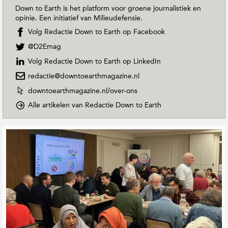
Down to Earth is het platform voor groene journalistiek en
opinie. Een initiatief van Milieudefensie.
Volg Redactie Down to Earth op Facebook
V
@D2Emag
o
Volg Redactie Down to Earth op LinkedIn
l
g
redactie@downtoearthmagazine.nl
R
W
downtoearthmagazine.nl/over-ons
e
e
d
o
Alle artikelen van Redactie Down to Earth
b
a
p
s
c
D
i
G
t
o
t
e
i
w
e
r
e
n
v
e
D
T
a
o
o
l
n
w
E
a
R
n
a
t
e
t
r
e
d
o
t
e
a
E
h
c
r