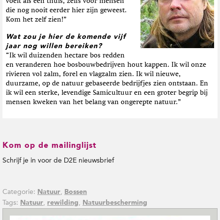
voelt als een thuis, zelfs voor mensen
die nog nooit eerder hier zijn geweest.
Kom het zelf zien!”
Wat zou je hier de komende vijf
jaar nog willen bereiken?
“Ik wil duizenden hectare bos redden
en veranderen hoe bosbouwbedrijven hout kappen. Ik wil onze
rivieren vol zalm, forel en vlagzalm zien. Ik wil nieuwe,
duurzame, op de natuur gebaseerde bedrijfjes zien ontstaan. En
ik wil een sterke, levendige Samicultuur en een groter begrip bij
mensen kweken van het belang van ongerepte natuur.”
Kom op de mailinglijst
Schrijf je in voor de D2E nieuwsbrief
Categorie:
,
Natuur
Bossen
Tags:
,
,
Natuur
rewilding
Natuurbescherming