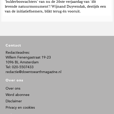
'bulderboswachters' van nu de 20ste verjaardag van 'dit
levende natuurmonument'! Wijnand Duyvendak, destijds een
van de initiatiefnemers, blikt terug én vooruit.
F
Contact
o
o
Redactieadres:
Willem Fenengastraat 19-23
t
1096 BL Amsterdam
e
Tel: 020-5507433
r
redactie@downtoearthmagazine.nl
Over ons
Over ons
Word abonnee
Disclaimer
Privacy en cookies