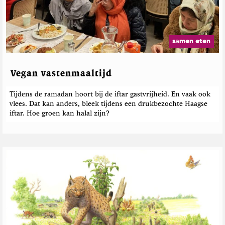
a
M
t
d
r
a
i
e
t
g
e
b
h
a
D
o
e
z
samen eten
o
p
i
r
w
T
n
i
n
w
e
c
Vegan vastenmaaltijd
t
i
h
o
t
E
t
Tijdens de ramadan hoort bij de iftar gastvrijheid. En vaak ook
t
a
e
vlees. Dat kan anders, bleek tijdens een drukbezochte Haagse
e
r
n
iftar. Hoe groen kan halal zijn?
r
t
h