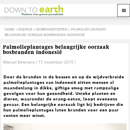
S
D
S
Z
Z
M
p
o
p
o
o
e
r
o
r
e
e
k
i
r
i
k
o
n
n
n
HOME
>
ENERGIE
>
BIOBRANDSTOFFEN
> PALMOLIEPLANTAGES
o
n
p
g
a
g
BELANGRIJKE OORZAAK BOSBRANDEN INDONESIË
p
d
n
a
n
e
d
u
s
a
r
a
e
Palmolieplantages belangrijke oorzaak
i
a
d
a
z
bosbranden Indonesië
t
r
e
r
e
e
d
h
d
Manuel Beterams
|
17 november 2015
|
w
e
o
e
e
h
o
v
b
Door de branden in de bossen en op de wijdverbreide
o
f
o
s
palmolieplantages van Indonesië zitten mensen al
o
d
e
i
maandenlang in dikke, giftige smog met rampzalige
f
i
t
t
gevolgen voor hun gezondheid. Unieke planten en
d
n
t
e
dieren, waaronder de orang-oetan, loopt eveneens
n
h
e
gevaar. Een belangrijke oorzaak ligt bij bedrijven die
a
o
k
hun palmolieplantages laten branden voor een paar
v
u
s
centen meer winst.
i
d
t
g
a