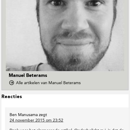
Manuel Beterams
o
Alle artikelen van Manuel Beterams
p
D
L
Reacties
o
e
w
e
n
Ben Manusama
zegt
s
T
24 november 2015 om 23:52
o
I
E
n