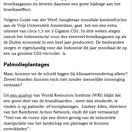
broeikasgassen en leveren daarmee een grote bijdrage aan het
broeikaseffect.
Volgens Guido van der Werf, hoogleraar mondiale koolstofcyclus
aan de Vrije Universiteit Amsterdam, gaat het om een extra
uitstoot van circa 1,5 tot 3 Gigaton CO2. In drie weken stegen
vanuit het Indonesische vuur dus evenveel broeikasgassen op als
de Duitse economie in een heel jaar produceert. De bosbranden
zorgen er eigenhandig voor dat Indonesië dit jaar mondiaal de op
een na grootste CO2-vervuiler is.
Palmolieplantages
Maar, kunnen we de schuld leggen bij klimaatverandering alleen?
Zoveel branden kunnen toch niet zonder menselijke inmenging
ontstaan?
Uit
een analyse
van World Resources Institute (WRI) blijkt dat
een groot deel van de brandhaarden , meer dan eenderde, te
vinden is op palmolie- of houtplantages. Lindsey Allen, directeur
van het Rainforest Action Network, vindt dit niet verrassend:
“Veel van de vuren zijn een direct gevolg van de industriële
manipulatie van het landschap om plantages te kunnen
ontwikkelen”.