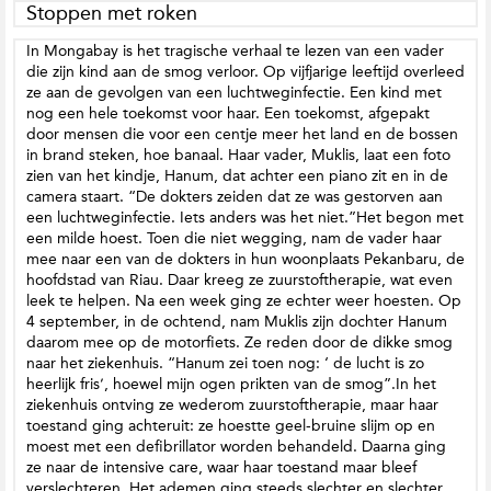
Stoppen met roken
In Mongabay is het tragische verhaal te lezen van een vader
die zijn kind aan de smog verloor. Op vijfjarige leeftijd overleed
ze aan de gevolgen van een luchtweginfectie. Een kind met
nog een hele toekomst voor haar. Een toekomst, afgepakt
door mensen die voor een centje meer het land en de bossen
in brand steken, hoe banaal. Haar vader, Muklis, laat een foto
zien van het kindje, Hanum, dat achter een piano zit en in de
camera staart. “De dokters zeiden dat ze was gestorven aan
een luchtweginfectie. Iets anders was het niet.”Het begon met
een milde hoest. Toen die niet wegging, nam de vader haar
mee naar een van de dokters in hun woonplaats Pekanbaru, de
hoofdstad van Riau. Daar kreeg ze zuurstoftherapie, wat even
leek te helpen. Na een week ging ze echter weer hoesten. Op
4 september, in de ochtend, nam Muklis zijn dochter Hanum
daarom mee op de motorfiets. Ze reden door de dikke smog
naar het ziekenhuis. “Hanum zei toen nog: ‘ de lucht is zo
heerlijk fris’, hoewel mijn ogen prikten van de smog”.In het
ziekenhuis ontving ze wederom zuurstoftherapie, maar haar
toestand ging achteruit: ze hoestte geel-bruine slijm op en
moest met een defibrillator worden behandeld. Daarna ging
ze naar de intensive care, waar haar toestand maar bleef
verslechteren. Het ademen ging steeds slechter en slechter,