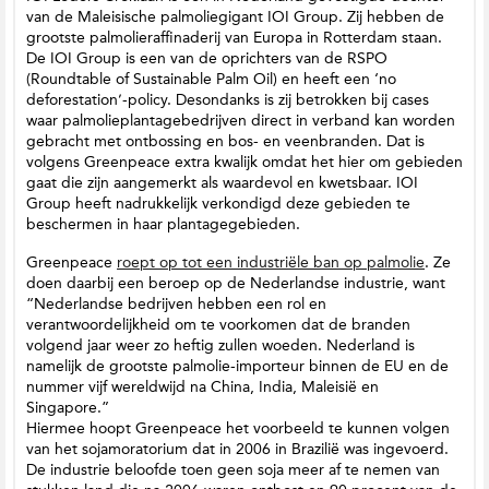
van de Maleisische palmoliegigant IOI Group. Zij hebben de
grootste palmolieraffinaderij van Europa in Rotterdam staan.
De IOI Group is een van de oprichters van de RSPO
(Roundtable of Sustainable Palm Oil) en heeft een ‘no
deforestation’-policy. Desondanks is zij betrokken bij cases
waar palmolieplantagebedrijven direct in verband kan worden
gebracht met ontbossing en bos- en veenbranden. Dat is
volgens Greenpeace extra kwalijk omdat het hier om gebieden
gaat die zijn aangemerkt als waardevol en kwetsbaar. IOI
Group heeft nadrukkelijk verkondigd deze gebieden te
beschermen in haar plantagegebieden.
Greenpeace
roept op tot een industriële ban op palmolie
. Ze
doen daarbij een beroep op de Nederlandse industrie, want
“Nederlandse bedrijven hebben een rol en
verantwoordelijkheid om te voorkomen dat de branden
volgend jaar weer zo heftig zullen woeden. Nederland is
namelijk de grootste palmolie-importeur binnen de EU en de
nummer vijf wereldwijd na China, India, Maleisië en
Singapore.”
Hiermee hoopt Greenpeace het voorbeeld te kunnen volgen
van het sojamoratorium dat in 2006 in Brazilië was ingevoerd.
De industrie beloofde toen geen soja meer af te nemen van