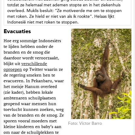
totdat ze helemaal met ademen stopte en in het ziekenhuis
overleed. Muklis besluit: “Ze motiveerde me om te stoppen
met roken. Ze hield er niet van als ik rookte”. Helaas lijkt
Indonesië niet met roken te stoppen.
Evacuaties
Hoe erg sommige Indonesiërs
te lijden hebben onder de
branden en de smog die
daardoor wordt veroorzaakt,
blijkt uit
verschillende
oproepen
op Twitter waarin ze
de regering smeken hen te
evacueren. In Pekanbaru, waar
het meisje Hanum overleed
(zie kader), hebben lokale
ambtenaren schuilplaatsen
geopend waar mensen hun
toevlucht kunnen zoeken, weg
van de branden en de smog. Ze
sporen vooral moeders met
Foto: Victor Barro
kleine kinderen en baby’s aan
om naar de schuilplekken te