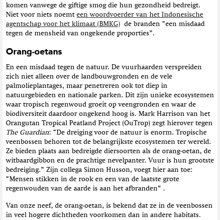
komen vanwege de giftige smog die hun gezondheid bedreigt.
Niet voor niets noemt
een woordvoerder van het Indonesische
agentschap voor het klimaat (BMKG)
de branden “een misdaad
tegen de mensheid van ongekende proporties”.
Orang-oetans
En een misdaad tegen de natuur. De vuurhaarden verspreiden
zich niet alleen over de landbouwgronden en de vele
palmolieplantages, maar penetreren ook tot diep in
natuurgebieden en nationale parken. Dit zijn unieke ecosystemen
waar tropisch regenwoud groeit op veengronden en waar de
biodiversiteit daardoor ongekend hoog is. Mark Harrison van het
Orangutan Tropical Peatland Project (OuTrop) zegt hierover tegen
The Guardian
: “De dreiging voor de natuur is enorm. Tropische
veenbossen behoren tot de belangrijkste ecosystemen ter wereld.
Ze bieden plaats aan bedreigde diersoorten als de orang-oetan, de
witbaardgibbon en de prachtige nevelpanter. Vuur is hun grootste
bedreiging.” Zijn collega Simon Husson, voegt hier aan toe:
“Mensen stikken in de rook en een van de laatste grote
regenwouden van de aarde is aan het afbranden” .
Van onze neef, de orang-oetan, is bekend dat ze in de veenbossen
in veel hogere dichtheden voorkomen dan in andere habitats.