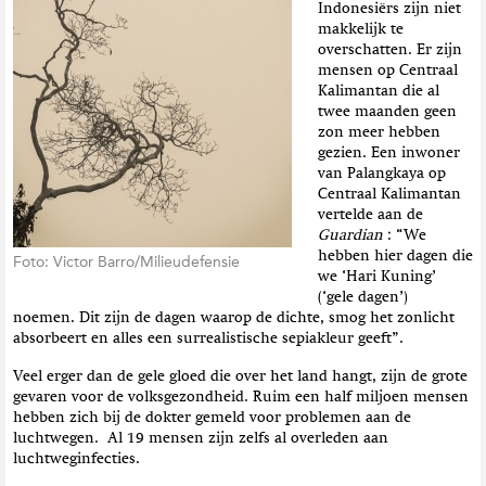
Indonesiërs zijn niet
makkelijk te
overschatten. Er zijn
mensen op Centraal
Kalimantan die al
twee maanden geen
zon meer hebben
gezien. Een inwoner
van Palangkaya op
Centraal Kalimantan
vertelde aan de
Guardian
: “We
hebben hier dagen die
Foto: Victor Barro/Milieudefensie
we ‘Hari Kuning’
(‘gele dagen’)
noemen. Dit zijn de dagen waarop de dichte, smog het zonlicht
absorbeert en alles een surrealistische sepiakleur geeft”.
Veel erger dan de gele gloed die over het land hangt, zijn de grote
gevaren voor de volksgezondheid. Ruim een half miljoen mensen
hebben zich bij de dokter gemeld voor problemen aan de
luchtwegen. Al 19 mensen zijn zelfs al overleden aan
luchtweginfecties.