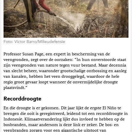
Foto: Victor Barro/Milieudefensie
Professor Susan Page, een expert in bescherming van de
veengronden, zegt over de oorzaken: “In hun onverstoorde staat
zijn veengronden van nature tegen vuur bestand. Maar decennia
van slecht beheer, waaronder grootschalige ontbossing en aanleg
van kanalen, hebben het veen drooggelegd, waardoor de hele
regio groot gevaar loopt wanneer de onvermijdelijke droogte
plaatsvindt.”
Recorddroogte
En die droogte is er gekomen. Dit jaar lijkt de ergste El Niño te
brengen die ooit is geregistreerd, leidend tot een recorddroogte in
Indonesië. Klimaatverandering lijkt dus invloed te hebben op de
bosbranden, maar andersom is deze link er zeker. De bos- en
veenbranden zorgen voor een gigantische uitstoot van