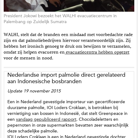
President Jokowi bezoekt het WALHI evacuatiecentrum in
Palembang op Zuidelijk Sumatra
WALHI, stelt dat de branden een misdaad met voorbedachte rade
zijn en dat palmoliebedrijven hiervoor verantwoordelijk zijn. Zij
hebben het ironisch genoeg te druk om bewijzen te verzamelen,
omdat zij helpen evacueren en
evacuatiecentra hebben opgezet
voor de mensen in nood.
Nederlandse import palmolie direct gerelateerd
aan Indonesische bosbranden
Update 19 november 2015
Een in Nederland gevestigde importeur van gecertificeerde
duurzame palmolie, IOI Loders Croklaan, is betrokken bij
vernietiging van bossen in Indonesië, dat stelt Greenpeace in
een
vandaag gepubliceerd rapport
. Chocoladeletters en
pepernoten in onze supermarkten bevatten zeer waarschijnlijk
deze schadelijke palmolie.
IOI Loders Croklaan is een in Nederland gevestigde dochter