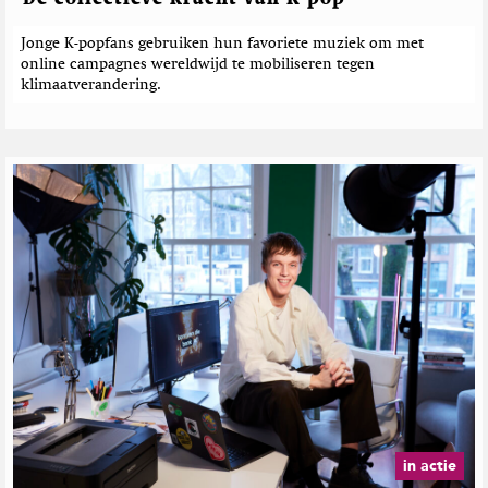
h
t
Jonge K-popfans gebruiken hun favoriete muziek om met
e
online campagnes wereldwijd te mobiliseren tegen
n
klimaatverandering.
in actie