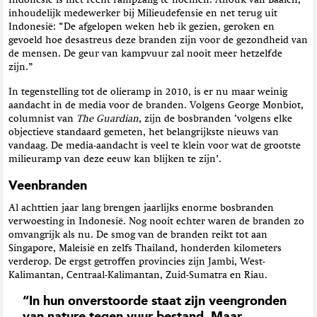
Indonesië is met recht rampzalig te noemen. Anouk van Baalen,
inhoudelijk medewerker bij Milieudefensie en net terug uit
Indonesië: “De afgelopen weken heb ik gezien, geroken en
gevoeld hoe desastreus deze branden zijn voor de gezondheid van
de mensen. De geur van kampvuur zal nooit meer hetzelfde
zijn.”
In tegenstelling tot de olieramp in 2010, is er nu maar weinig
aandacht in de media voor de branden. Volgens George Monbiot,
columnist van
The Guardian
, zijn de bosbranden ‘volgens elke
objectieve standaard gemeten, het belangrijkste nieuws van
vandaag. De media-aandacht is veel te klein voor wat de grootste
milieuramp van deze eeuw kan blijken te zijn’.
Veenbranden
Al achttien jaar lang brengen jaarlijks enorme bosbranden
verwoesting in Indonesië. Nog nooit echter waren de branden zo
omvangrijk als nu. De smog van de branden reikt tot aan
Singapore, Maleisië en zelfs Thailand, honderden kilometers
verderop. De ergst getroffen provincies zijn Jambi, West-
Kalimantan, Centraal-Kalimantan, Zuid-Sumatra en Riau.
“In hun onverstoorde staat zijn veengronden