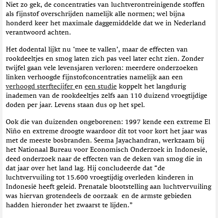
Niet zo gek, de concentraties van luchtverontreinigende stoffen
als fijnstof overschrijden namelijk alle normen; wel bijna
honderd keer het maximale daggemiddelde dat we in Nederland
verantwoord achten.
Het dodental lijkt nu ‘mee te vallen’, maar de effecten van
rookdeeltjes en smog laten zich pas veel later echt zien. Zonder
twijfel gaan vele levensjaren verloren: meerdere onderzoeken
linken verhoogde fijnstofconcentraties namelijk aan een
verhoogd sterftecijfer
en
een studie
koppelt het langdurig
inademen van de rookdeeltjes zelfs aan 110 duizend vroegtijdige
doden per jaar. Levens staan dus op het spel.
Ook die van duizenden ongeborenen: 1997 kende een extreme El
Niño en extreme droogte waardoor dit tot voor kort het jaar was
met de meeste bosbranden. Seema Jayachandran, werkzaam bij
het Nationaal Bureau voor Economisch Onderzoek in Indonesië,
deed onderzoek naar de effecten van de deken van smog die in
dat jaar over het land lag. Hij concludeerde dat “de
luchtvervuiling tot 15.600 vroegtijdig overleden kinderen in
Indonesië heeft geleid. Prenatale blootstelling aan luchtvervuiling
was hiervan grotendeels de oorzaak en de armste gebieden
hadden hieronder het zwaarst te lijden.”