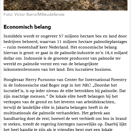
Foto: Victor Barro/Milieudefensie
Economisch belang
Inmiddels wordt er ongeveer 57 miljoen hectare bos en land door
bedrijven beheerd, waarvan 11 miljoen hectare palmolieplantages
– ruim tweeënhalf keer Nederland. Het economische belang
hiervan is groot: er gaat in de palmolie-industrie zo’n 18,4 miljard
dollar om. Indonesië is de grootste producent van palmolie ter
wereld en palmolie vormt een van de belangrijkste
inkomstenbronnen van het land. Een lucratieve business.
Hoogleraar Herry Purnomo van Center for International Forestry
in de Indonesische stad Bogor zegt in het
NRC
: „Doordat het
lucratief is, is op ieder niveau de elite betrokken bij palmolie. Dat
zijn machtige mensen.” De lokale elite heeft belangen bij het
verkopen van de grond en het leveren van arbeidskrachten,
terwijl de landelijke elite in Jakarta belangen heeft in de
multinationals die palmolie verhandelen. Het gebrek aan
handhaving doet de rest; hoewel de wet verbiedt om bos in brand
te steken, treedt de regering hiertegen nauwelijks op. Daarbij lijkt
het heel handig te zijn als je vriendjes bent met een lokale