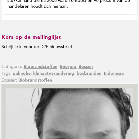
stukken land die na 2006 waren ontbost en 90 procent van de
handelaren houdt zich hieraan.
Kom op de mailinglijst
Schrijf je in voor de D2E nieuwsbrief
Categorie:
,
,
Biobrandstoffen
Energie
Bossen
Tags:
,
,
,
palmolie
klimaatverandering
bosbranden
Indonesië
Dossier:
Biobrandstoffen