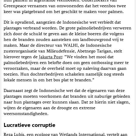
hun palmen in afgebrande veenbossen. Onderzoekers van
Greenpeace vernamen van omwonenden dat het veenbos twee
keer was platgebrand om het geschikt te maken voor palmen.
Dit is opvallend, aangezien de Indonesische wet verbiedt dat
plantages verbrand worden. De grote palmoliebedrijven verweren
zich door de schuld te geven aan de kleine boeren die volgens
hen de branden zouden aansteken om landbouwgrond vrij te
maken. Maar de directeur van WALHI, de Indonesische
zusterorganisatie van Milieudefensie, Abetnego Tarigan, stelt
hierover tegen de
Jakarta Post
: “We vinden het mooi dat
palmoliebedrijven een belofte doen om geen ontbossing meer te
veroorzaken, maar de overheid moet op naleving daarvan gaan
toezien. Hun dochterbedrijven schakelen namelijk nog steeds
lokale mensen in om het bos plat te branden.”
Daarnaast zegt de Indonesische wet dat de eigenaren van deze
plantages moeten voorkomen dat branden uit naburige gebieden
naar hun plantages over kunnen slaan. Dat ze hierin niet slagen,
wijten de eigenaren aan de droogte en extreme
weersomstandigheden.
Lucratieve corruptie
Reza Lubis, een ecoloog van Wetlands International, vertelt aan