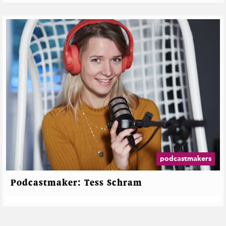
"
podcastmakers
Podcastmaker: Tess Schram