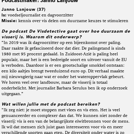
Podcastmaker: Janno Lanjouw
Janno Lanjouw (37)
Is:
voedseljournalist en dagvoorzitter
Missie:
kennis over vis delen om duurzame keuzes te stimuleren
De podcast De Visdetective gaat over hoe duurzaam de
visserij is. Waarom dit onderwerp?
“In 2019 was ik dagvoorzitter op een bijeenkomst over paling.
Daar raakte ik gefascineerd door dat dier. De palingstand is sinds
1980 met 95 procent gedaald. In Zuidoost-Azië is paling heel
populair, maar het is een bedreigde soort en uitvoer vanuit de EU
is verboden. Daardoor is er een grootschalige smokkel ontstaan:
een kilo aaltjes brengt tweeduizend euro op. Dit verhaal maakte
mij nieuwsgierig naar wat er onder het wateroppervlak gebeurt.
We horen veel over landbouw, maar de visserij is totaal
onderbelicht. Met journalist Barbara Serulus ben ik op onderzoek
uitgegaan.”
Wat willen jul
lie met de podcast bereiken?
“Ik zeg niet: je moet stoppen met vlees en vis eten. Het is veel
genuanceerder en complexer dan dat. We kunnen niet zonder de
visserij: vis is een van de belangrijkste eiwitbronnen voor de mens.
Ik wil dat mensen zich juist gaan interesseren voor vis en meer
verschillende soorten gaan eten. De diversiteit onder water is zo