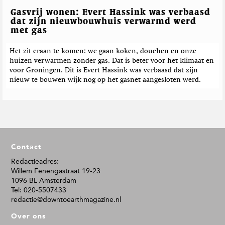
Gasvrij wonen: Evert Hassink was verbaasd
dat zijn nieuwbouwhuis verwarmd werd
met gas
Het zit eraan te komen: we gaan koken, douchen en onze
huizen verwarmen zonder gas. Dat is beter voor het klimaat en
voor Groningen. Dit is Evert Hassink was verbaasd dat zijn
nieuw te bouwen wijk nog op het gasnet aangesloten werd.
F
Contact
o
o
Redactieadres:
Willem Fenengastraat 19-23
t
1096 BL Amsterdam
e
Tel: 020-5507433
r
redactie@downtoearthmagazine.nl
Over ons