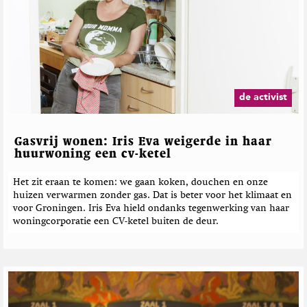
r
e
t
e
h
r
M
d
a
e
g
b
a
e
z
de activist
i
r
n
i
e
c
Gasvrij wonen: Iris Eva weigerde in haar
h
huurwoning een cv-ketel
t
e
Het zit eraan te komen: we gaan koken, douchen en onze
huizen verwarmen zonder gas. Dat is beter voor het klimaat en
n
voor Groningen. Iris Eva hield ondanks tegenwerking van haar
woningcorporatie een CV-ketel buiten de deur.