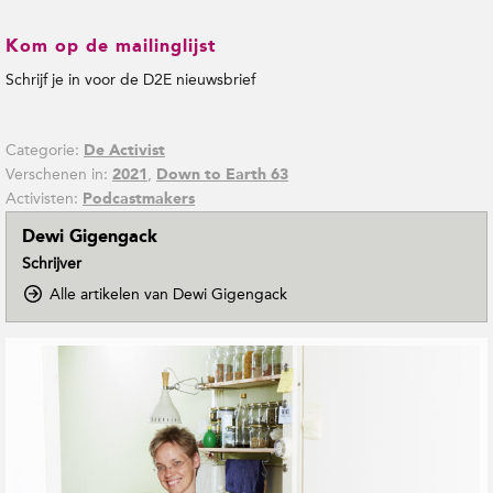
Kom op de mailinglijst
Schrijf je in voor de D2E nieuwsbrief
Categorie:
De Activist
Verschenen in:
,
2021
Down to Earth 63
Activisten:
Podcastmakers
Dewi Gigengack
Schrijver
o
Alle artikelen van Dewi Gigengack
p
D
G
o
e
w
r
n
e
T
o
l
E
a
a
t