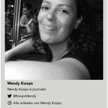
Wendy Koops
Wendy Koops is journalist
V
@KoopsWendy
o
o
Alle artikelen van Wendy Koops
l
p