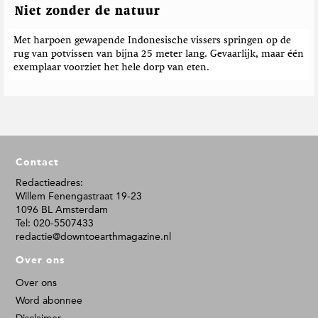
Niet zonder de natuur
Met harpoen gewapende Indonesische vissers springen op de
rug van potvissen van bijna 25 meter lang. Gevaarlijk, maar één
exemplaar voorziet het hele dorp van eten.
F
Contact
o
o
Redactieadres:
Willem Fenengastraat 19-23
t
1096 BL Amsterdam
e
Tel: 020-5507433
r
redactie@downtoearthmagazine.nl
Over ons
Over ons
Word abonnee