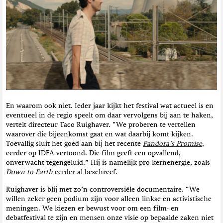
t
i
e
En waarom ook niet. Ieder jaar kijkt het festival wat actueel is en
eventueel in de regio speelt om daar vervolgens bij aan te haken,
vertelt directeur Taco Ruighaver. “We proberen te vertellen
waarover die bijeenkomst gaat en wat daarbij komt kijken.
Toevallig sluit het goed aan bij het recente
Pandora’s Promise
,
eerder op IDFA vertoond. Die film geeft een opvallend,
onverwacht tegengeluid.” Hij is namelijk pro-kernenergie, zoals
Down to Earth
eerder
al beschreef.
Ruighaver is blij met zo’n controversiële documentaire. “We
willen zeker geen podium zijn voor alleen linkse en activistische
meningen. We kiezen er bewust voor om een film- en
debatfestival te zijn en mensen onze visie op bepaalde zaken niet