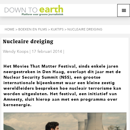
S
D
S
Z
Z
M
p
o
p
o
o
e
r
o
r
e
e
k
i
r
i
k
o
n
n
n
HOME
>
BOEKEN EN FILMS
>
KIJKTIPS
> NUCLEAIRE DREIGING
o
n
p
g
a
g
p
d
n
a
n
e
d
u
Nucleaire dreiging
s
a
r
a
e
i
a
d
a
Wendy Koops
|
17 februari 2014
|
z
t
r
e
r
e
e
d
h
d
w
Het Movies That Matter Festival, sinds enkele jaren
e
o
e
e
neergestreken in Den Haag, overlapt dit jaar met de
h
o
v
b
Nuclear Security Summit (NSS), een grootse
o
f
o
s
internationale bijeenkomst waar een kleine zestig
o
d
e
i
wereldleiders bespreken hoe nucleair terrorisme kan
f
i
t
t
worden uitgesloten. Het festival, een initiatief van
d
n
t
e
Amnesty, sluit hierop aan met een programma over
n
h
e
kernenergie.
a
o
k
v
u
s
i
d
t
g
a