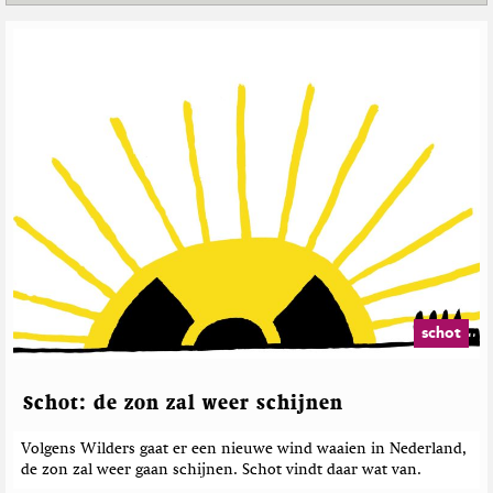
g
D
W
G
o
e
e
w
n
r
n
d
e
T
y
o
l
K
E
a
o
a
t
o
r
e
p
t
e
s
h
o
r
M
p
d
a
T
e
g
w
b
a
i
e
z
schot
t
i
r
t
n
i
e
e
c
Schot: de zon zal weer schijnen
r
h
t
Volgens Wilders gaat er een nieuwe wind waaien in Nederland,
e
de zon zal weer gaan schijnen. Schot vindt daar wat van.