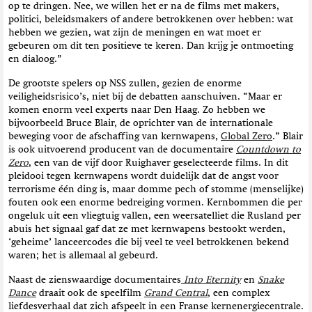
op te dringen. Nee, we willen het er na de films met makers,
politici, beleidsmakers of andere betrokkenen over hebben: wat
hebben we gezien, wat zijn de meningen en wat moet er
gebeuren om dit ten positieve te keren. Dan krijg je ontmoeting
en dialoog.”
De grootste spelers op NSS zullen, gezien de enorme
veiligheidsrisico’s, niet bij de debatten aanschuiven. “Maar er
komen enorm veel experts naar Den Haag. Zo hebben we
bijvoorbeeld Bruce Blair, de oprichter van de internationale
beweging voor de afschaffing van kernwapens,
Global Zero
.” Blair
is ook uitvoerend producent van de documentaire
Countdown to
Zero
, een van de vijf door Ruighaver geselecteerde films. In dit
pleidooi tegen kernwapens wordt duidelijk dat de angst voor
terrorisme één ding is, maar domme pech of stomme (menselijke)
fouten ook een enorme bedreiging vormen. Kernbommen die per
ongeluk uit een vliegtuig vallen, een weersatelliet die Rusland per
abuis het signaal gaf dat ze met kernwapens bestookt werden,
‘geheime’ lanceercodes die bij veel te veel betrokkenen bekend
waren; het is allemaal al gebeurd.
Naast de zienswaardige documentaires
Into Eternity
en
Snake
Dance
draait ook de speelfilm
Grand Central
, een complex
liefdesverhaal dat zich afspeelt in een Franse kernenergiecentrale.