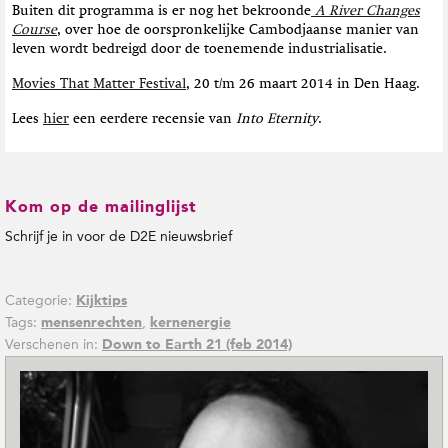
Buiten dit programma is er nog het bekroonde
A River Changes
Course
, over hoe de oorspronkelijke Cambodjaanse manier van
leven wordt bedreigd door de toenemende industrialisatie.
Movies That Matter Festival
, 20 t/m 26 maart 2014 in Den Haag.
Lees
hier
een eerdere recensie van
Into Eternity
.
Kom op de mailinglijst
Schrijf je in voor de D2E nieuwsbrief
Categorie:
Kijktips
Tags:
,
mensenrechten
kernenergie
Verschenen in:
Down to Earth 21 (feb 2014)